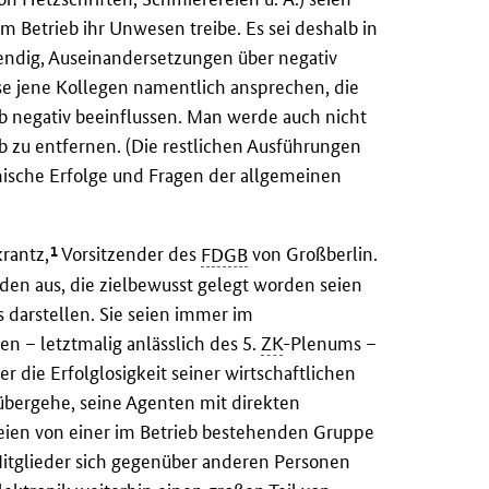
m Betrieb ihr Unwesen treibe. Es sei deshalb in
dig, Auseinandersetzungen über negativ
se jene Kollegen namentlich ansprechen, die
b negativ beeinflussen. Man werde auch nicht
eb zu entfernen. (Die restlichen Ausführungen
ische Erfolge und Fragen der allgemeinen
1
rantz,
Vorsitzender des
FDGB
von Großberlin.
nden aus, die zielbewusst gelegt worden seien
 darstellen. Sie seien immer im
 – letztmalig anlässlich des 5.
ZK
-Plenums –
r die Erfolglosigkeit seiner wirtschaftlichen
ergehe, seine Agenten mit direkten
eien von einer im Betrieb bestehenden Gruppe
itglieder sich gegenüber anderen Personen