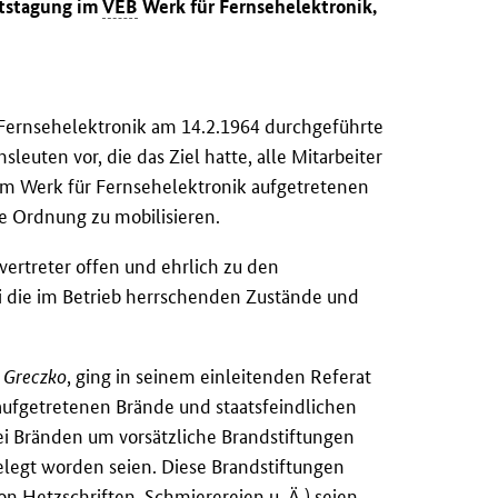
ftstagung im
VEB
Werk für Fernsehelektronik,
Fernsehelektronik am 14.2.1964 durchgeführte
uten vor, die das Ziel hatte, alle Mitarbeiter
 im Werk für Fernsehelektronik aufgetretenen
e Ordnung zu mobilisieren.
vertreter offen und ehrlich zu den
 die im Betrieb herrschenden Zustände und
e
Greczko
, ging in seinem einleitenden Referat
aufgetretenen Brände und staatsfeindlichen
rei Bränden um vorsätzliche Brandstiftungen
elegt worden seien. Diese Brandstiftungen
n Hetzschriften, Schmierereien u. Ä.) seien