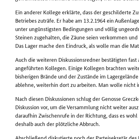
Ein anderer Kollege erklärte, dass der geschilderte Z
Betriebes zuträfe. Er habe am 13.2.1964 ein Außenlag
unter ungünstigsten Bedingungen und völlig ungeordn
Steinen zugehalten, die Zäune seien verkommen und 
Das Lager mache den Eindruck, als wolle man die Mat
Auch die weiteren Diskussionsredner bestätigten fast 
angeführten Kollegen. Einige Kollegen brachten weit
bisherigen Brände und der Zustände im Lagergelände
ablehne, weiterhin dort zu arbeiten. Man wolle nicht 
Nach diesen Diskussionen schlug der Genosse Greczk
Diskussion vor, um die Versammlung nicht weiter a
daraufhin Zwischenrufe in der Richtung, dass es woh
deshalb auch der plötzliche Abbruch.
Abschließend diskutierte noch der Parteisekretär des 