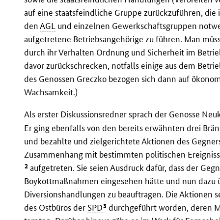
auf eine staatsfeindliche Gruppe zurückzuführen, die i
den
AGL
und einzelnen Gewerkschaftsgruppen notwen
aufgetretene Betriebsangehörige zu führen. Man müs
durch ihr Verhalten Ordnung und Sicherheit im Betrie
davor zurückschrecken, notfalls einige aus dem Betri
des Genossen Greczko bezogen sich dann auf ökonom
Wachsamkeit.)
Als erster Diskussionsredner sprach der Genosse Neuk
Er ging ebenfalls von den bereits erwähnten drei Brä
und bezahlte und zielgerichtete Aktionen des Gegners
Zusammenhang mit bestimmten politischen Ereignissen
2
aufgetreten. Sie seien Ausdruck dafür, dass der Gegne
Boykottmaßnahmen eingesehen hätte und nun dazu üb
Diversionshandlungen zu beauftragen. Die Aktionen s
3
des Ostbüros der
SPD
durchgeführt worden, deren M