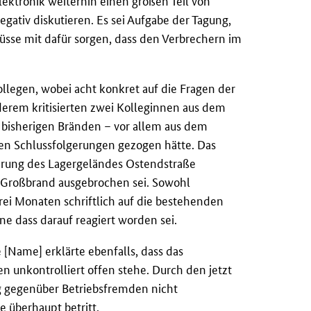
lektronik weiterhin einen großen Teil von
egativ diskutieren. Es sei Aufgabe der Tagung,
müsse mit dafür sorgen, dass den Verbrechern im
ollegen, wobei acht konkret auf die Fragen der
erem kritisierten zwei Kolleginnen aus dem
 bisherigen Bränden – vor allem aus dem
en Schlussfolgerungen gezogen hätte. Das
herung des Lagergeländes Ostendstraße
r Großbrand ausgebrochen sei. Sowohl
drei Monaten schriftlich auf die bestehenden
 dass darauf reagiert worden sei.
 [Name] erklärte ebenfalls, dass das
 unkontrolliert offen stehe. Durch den jetzt
ng gegenüber Betriebsfremden nicht
 überhaupt betritt.