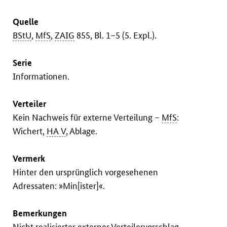
Quelle
BStU
,
MfS
,
ZAIG
855, Bl. 1–5 (5. Expl.).
Serie
Informationen.
Verteiler
Kein Nachweis für externe Verteilung –
MfS
:
Wichert,
HA V
, Ablage.
Vermerk
Hinter den ursprünglich vorgesehenen
Adressaten: »Min[ister]«.
Bemerkungen
Nicht realisierter externer Verteilervorschlag