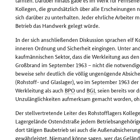
tarnten. Darüber hinaus gäbe es im Werk für Fernsehe
Kollegen, die grundsätzlich über alle Erscheinungen n
sich darüber zu unterhalten. Jeder ehrliche Arbeiter 
Betrieb das Handwerk gelegt würde.
In der sich anschließenden Diskussion sprachen elf K
inneren Ordnung und Sicherheit eingingen. Unter and
kaufmännischen Sektor, dass die Werkleitung aus den
Großbrand im September 1963 – nicht die notwendig
beweise sehr deutlich die völlig ungenügende Absic
(Rohstoff- und Glaslager), wo im September 1963 de
Werkleitung als auch
BPO
und
BGL
seien bereits vor 
Unzulänglichkeiten aufmerksam gemacht worden, ohne
Der stellvertretende Leiter des Rohstofflagers Kollege
Lagergelände Ostendstraße jedem Betriebsangehörigen
dort tätigen Baubetrieb sei auch die Außenabsicheru
gewährleistet. Niemand könne sagen, wer das Gelände