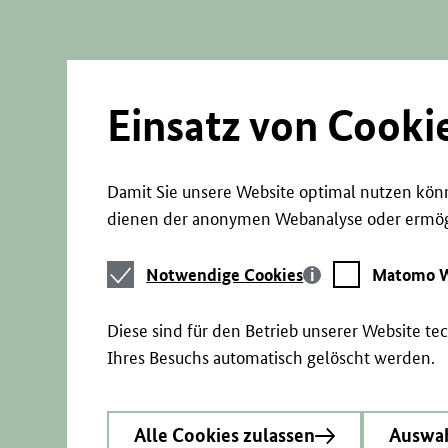
Direkt
zum
Seiteninhalt
springen
Einsatz von Cooki
Damit Sie unsere Website optimal nutzen könn
dienen der anonymen Webanalyse oder ermögl
Notwendige
Matomo
Notwendige Cookies
Matomo W
Cookies
Webstatistik
Diese sind für den Betrieb unserer Website t
Ihres Besuchs automatisch gelöscht werden.
Alle Cookies zulassen
Auswah