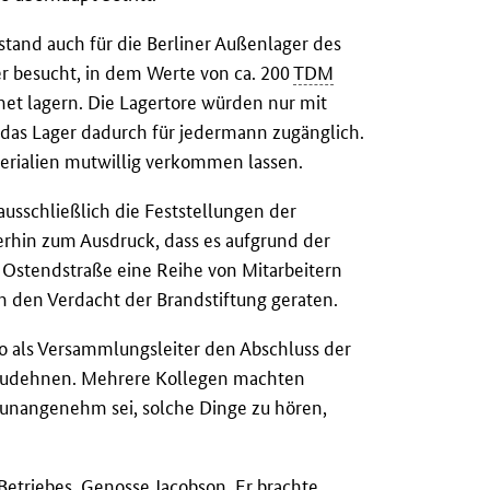
ustand auch für die Berliner Außenlager des
er besucht, in dem Werte von ca. 200
TDM
et lagern. Die Lagertore würden nur mit
das Lager dadurch für jedermann zugänglich.
erialien mutwillig verkommen lassen.
ausschließlich die Feststellungen der
erhin zum Ausdruck, dass es aufgrund der
 Ostendstraße eine Reihe von Mitarbeitern
in den Verdacht der Brandstiftung geraten.
o als Versammlungsleiter den Abschluss der
uszudehnen. Mehrere Kollegen machten
l unangenehm sei, solche Dinge zu hören,
Betriebes, Genosse Jacobson. Er brachte