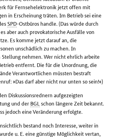
k für Fernsehelektronik jetzt offen mit
n in Erscheinung träten. Im Betrieb sei eine
 des
SPD
-Ostbüros handle. (Das würde durch
 es aber auch provokatorische Ausfälle von
tze. Es komme jetzt darauf an, die
ersonen unschädlich zu machen. In
tellung nehmen. Wer nicht ehrlich arbeite
etrieb entfernt. Die für die Unordnung, die
ände Verantwortlichen müssten bestraft
uf: »Das darf aber nicht nur unten so sein!«)
den Diskussionsrednern aufgezeigten
itung und der
BGL
schon längere Zeit bekannt.
ss jedoch eine Veränderung erfolgte.
nsichtlich bestand noch Interesse, weiter in
rde u. E. eine günstige Möglichkeit vertan,