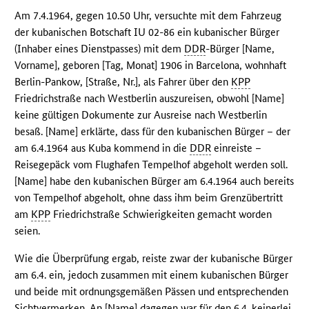
Am 7.4.1964, gegen 10.50 Uhr, versuchte mit dem Fahrzeug
der kubanischen Botschaft IU 02-86 ein kubanischer Bürger
(Inhaber eines Dienstpasses) mit dem
DDR
-Bürger [Name,
Vorname], geboren [Tag, Monat] 1906 in Barcelona, wohnhaft
Berlin-Pankow, [Straße, Nr.], als Fahrer über den
KPP
Friedrichstraße nach Westberlin auszureisen, obwohl [Name]
keine gültigen Dokumente zur Ausreise nach Westberlin
besaß. [Name] erklärte, dass für den kubanischen Bürger – der
am 6.4.1964 aus Kuba kommend in die
DDR
einreiste –
Reisegepäck vom Flughafen Tempelhof abgeholt werden soll.
[Name] habe den kubanischen Bürger am 6.4.1964 auch bereits
von Tempelhof abgeholt, ohne dass ihm beim Grenzübertritt
am
KPP
Friedrichstraße Schwierigkeiten gemacht worden
seien.
Wie die Überprüfung ergab, reiste zwar der kubanische Bürger
am 6.4. ein, jedoch zusammen mit einem kubanischen Bürger
und beide mit ordnungsgemäßen Pässen und entsprechenden
Sichtvermerken. An [Name] dagegen war für den 6.4. keinerlei