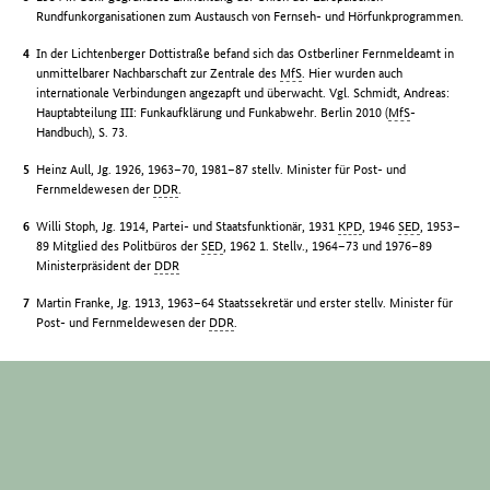
Rundfunkorganisationen zum Austausch von Fernseh- und Hörfunkprogrammen.
In der Lichtenberger Dottistraße befand sich das Ostberliner Fernmeldeamt in
unmittelbarer Nachbarschaft zur Zentrale des
MfS
. Hier wurden auch
internationale Verbindungen angezapft und überwacht. Vgl. Schmidt, Andreas:
Hauptabteilung III: Funkaufklärung und Funkabwehr. Berlin 2010 (
MfS
-
Handbuch), S. 73.
Heinz Aull, Jg. 1926, 1963–70, 1981–87 stellv. Minister für Post- und
Fernmeldewesen der
DDR
.
Willi Stoph, Jg. 1914, Partei- und Staatsfunktionär, 1931
KPD
, 1946
SED
, 1953–
89 Mitglied des Politbüros der
SED
, 1962 1. Stellv., 1964–73 und 1976–89
Ministerpräsident der
DDR
Martin Franke, Jg. 1913, 1963–64 Staatssekretär und erster stellv. Minister für
Post- und Fernmeldewesen der
DDR
.