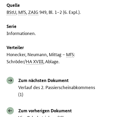
Quelle
BStU
,
MfS
,
ZAIG
949, Bl. 1–2 (6. Expl.).
Serie
Informationen.
Verteiler
Honecker, Neumann, Mittag –
MfS
:
Schröder/
HA XVIII
, Ablage.
Zum nächsten Dokument
Verlauf des 2. Passierscheinabkommens
(1)
Zum vorherigen Dokument