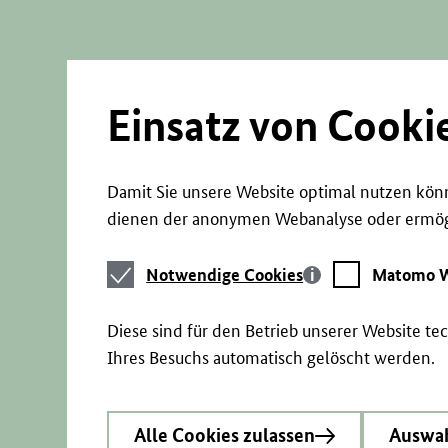
Direkt
zum
Seiteninhalt
springen
Einsatz von Cooki
Damit Sie unsere Website optimal nutzen könn
dienen der anonymen Webanalyse oder ermögl
Notwendige
Matomo
Notwendige Cookies
Matomo W
Cookies
Webstatistik
Diese sind für den Betrieb unserer Website t
Ihres Besuchs automatisch gelöscht werden.
Alle Cookies zulassen
Auswah