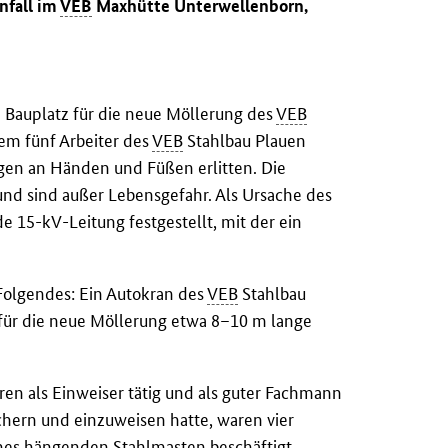
nfall im
VEB
Maxhütte Unterwellenborn,
 Bauplatz für die neue Möllerung des
VEB
em fünf Arbeiter des
VEB
Stahlbau Plauen
en an Händen und Füßen erlitten. Die
und sind außer Lebensgefahr. Als Ursache des
e 15-kV-Leitung festgestellt, mit der ein
Folgendes: Ein Autokran des
VEB
Stahlbau
 für die neue Möllerung etwa 8–10 m lange
ren als Einweiser tätig und als guter Fachmann
ichern und einzuweisen hatte, waren vier
anes hängenden Stahlmasten beschäftigt.