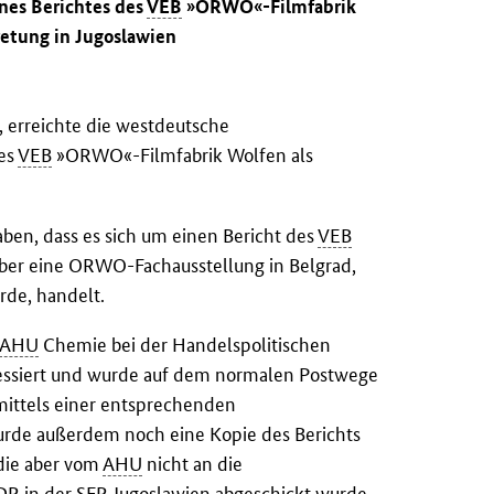
ines Berichtes des
VEB
»ORWO«-Filmfabrik
retung in Jugoslawien
, erreichte die westdeutsche
des
VEB
»ORWO«-Filmfabrik Wolfen als
ben, dass es sich um einen Bericht des
VEB
ber eine ORWO-Fachausstellung in Belgrad,
rde, handelt.
AHU
Chemie bei der Handelspolitischen
ressiert und wurde auf dem normalen Postwege
mittels einer entsprechenden
urde außerdem noch eine Kopie des Berichts
die aber vom
AHU
nicht an die
DR
in der
SFR
Jugoslawien abgeschickt wurde.