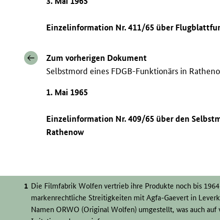
3. Mai 1965
Einzelinformation Nr. 411/65 über Flugblattfu
Zum vorherigen Dokument
Selbstmord eines FDGB-Funktionärs in Rathen
1. Mai 1965
Einzelinformation Nr. 409/65 über den Selbst
Rathenow
Die Filmfabrik Wolfen vertrieb ihre Produkte noch bis 1
markenrechtliche Streitigkeiten mit Agfa-Gaevert in Leve
Namen ORWO (Original Wolfen) umgestellt, was auch auf 