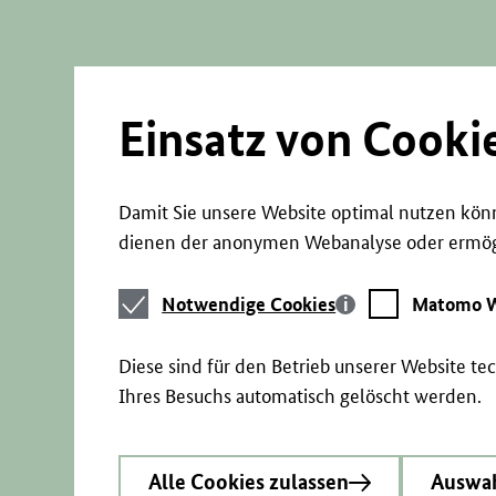
Direkt
zum
Seiteninhalt
springen
Einsatz von Cooki
Damit Sie unsere Website optimal nutzen könn
dienen der anonymen Webanalyse oder ermögl
Notwendige
Matomo
Notwendige Cookies
Matomo W
Cookies
Webstatistik
Diese sind für den Betrieb unserer Website t
Ihres Besuchs automatisch gelöscht werden.
Alle Cookies zulassen
Auswah