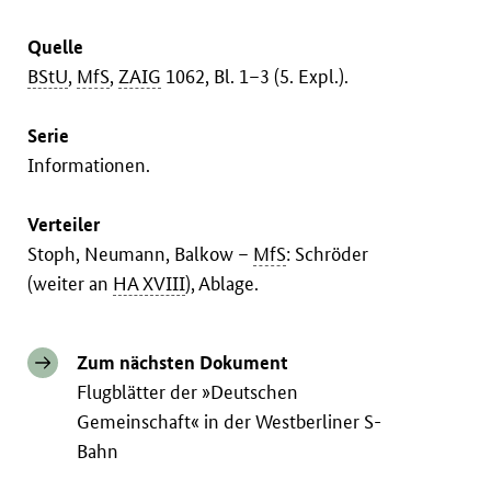
Quelle
BStU
,
MfS
,
ZAIG
1062, Bl. 1–3 (5. Expl.).
Serie
Informationen.
Verteiler
Stoph, Neumann, Balkow –
MfS
: Schröder
(weiter an
HA XVIII
), Ablage.
Zum nächsten Dokument
Flugblätter der »Deutschen
Gemeinschaft« in der Westberliner S-
Bahn