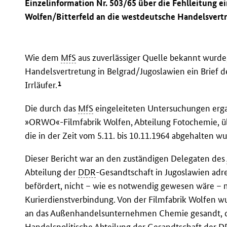
Einzelinformation Nr. 503/65 über die Fehlleitung e
Wolfen/Bitterfeld an die westdeutsche Handelsvert
Wie dem
MfS
aus zuverlässiger Quelle bekannt wurde
Handelsvertretung in Belgrad/Jugoslawien ein Brief 
1
Irrläufer.
Die durch das
MfS
eingeleiteten Untersuchungen erga
»ORWO«-Filmfabrik Wolfen, Abteilung Fotochemie, ü
die in der Zeit vom 5.11. bis 10.11.1964 abgehalten wu
Dieser Bericht war an den zuständigen Delegaten des
Abteilung der
DDR
-Gesandtschaft in Jugoslawien ad
befördert, nicht – wie es notwendig gewesen wäre – 
Kurierdienstverbindung. Von der Filmfabrik Wolfen w
an das Außenhandelsunternehmen Chemie gesandt, 
Handelspolitische Abteilung der Gesandtschaft der
D