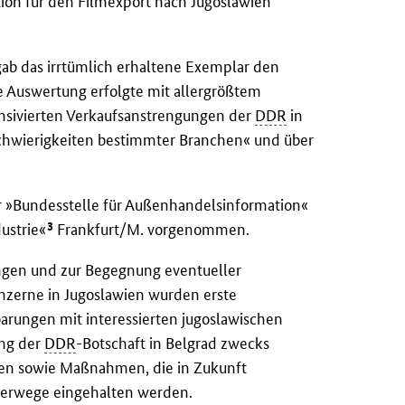
tion für den Filmexport nach Jugoslawien
ab das irrtümlich erhaltene Exemplar den
e Auswertung erfolgte mit allergrößtem
tensivierten Verkaufsanstrengungen der
DDR
in
schwierigkeiten bestimmter Branchen« und über
r »Bundesstelle für Außenhandelsinformation«
3
ustrie«
Frankfurt/M. vorgenommen.
ungen und zur Begegnung eventueller
zerne in Jugoslawien wurden erste
arungen mit interessierten jugoslawischen
ung der
DDR
-Botschaft in Belgrad zwecks
lfen sowie Maßnahmen, die in Zukunft
rierwege eingehalten werden.