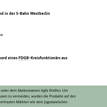
nd in der S-Bahn Westberlin
ow
mord eines
FDGB
-Kreisfunktionärs aus
964 unter dem Markennamen Agfa Wolfen. Um
rkusen zu vermeiden, wurden die Produkte auf den
vertrauten Märkten wie dem jugoslawischen