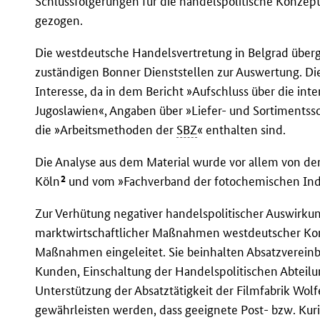
Schlussfolgerungen für die handelspolitische Konzep
gezogen.
Die westdeutsche Handelsvertretung in Belgrad überg
zuständigen Bonner Dienststellen zur Auswertung. Di
Interesse, da in dem Bericht »Aufschluss über die in
Jugoslawien«, Angaben über »Liefer- und Sortiments
die »Arbeitsmethoden der
SBZ
« enthalten sind.
Die Analyse aus dem Material wurde vor allem von de
2
Köln
und vom »Fachverband der fotochemischen Ind
Zur Verhütung negativer handelspolitischer Auswirk
marktwirtschaftlicher Maßnahmen westdeutscher Kon
Maßnahmen eingeleitet. Sie beinhalten Absatzvereinb
Kunden, Einschaltung der Handelspolitischen Abteil
Unterstützung der Absatztätigkeit der Filmfabrik Wo
gewährleisten werden, dass geeignete Post- bzw. Ku