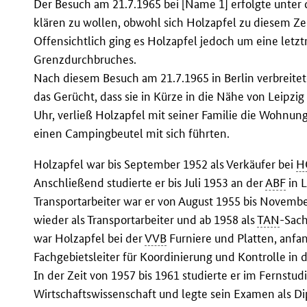
Der Besuch am 21.7.1965 bei [Name 1] erfolgte unter
klären zu wollen, obwohl sich Holzapfel zu diesem Ze
Offensichtlich ging es Holzapfel jedoch um eine let
Grenzdurchbruches.
Nach diesem Besuch am 21.7.1965 in Berlin verbreitet
das Gerücht, dass sie in Kürze in die Nähe von Leipzi
Uhr, verließ Holzapfel mit seiner Familie die Wohnun
einen Campingbeutel mit sich führten.
Holzapfel war bis September 1952 als Verkäufer bei
H
Anschließend studierte er bis Juli 1953 an der
ABF
in L
Transportarbeiter war er von August 1955 bis Novemb
wieder als Transportarbeiter und ab 1958 als
TAN
-Sach
war Holzapfel bei der
VVB
Furniere und Platten, anfan
Fachgebietsleiter für Koordinierung und Kontrolle in 
In der Zeit von 1957 bis 1961 studierte er im Fernstu
Wirtschaftswissenschaft und legte sein Examen als Di