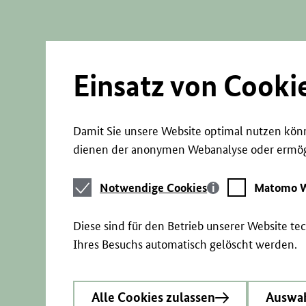
Direkt
zum
Seiteninhalt
springen
Einsatz von Cooki
Damit Sie unsere Website optimal nutzen könn
dienen der anonymen Webanalyse oder ermögl
Notwendige
Matomo
Notwendige Cookies
Matomo W
Cookies
Webstatistik
Diese sind für den Betrieb unserer Website t
Ihres Besuchs automatisch gelöscht werden.
Alle Cookies zulassen
Auswah