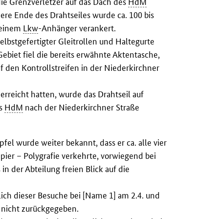
die Grenzverletzer auf das Dach des
HdM
re Ende des Drahtseiles wurde ca. 100 bis
n einem
Lkw
-Anhänger verankert.
elbstgefertigter Gleitrollen und Haltegurte
ebiet fiel die bereits erwähnte Aktentasche,
f den Kontrollstreifen in der Niederkirchner
rreicht hatten, wurde das Drahtseil auf
es
HdM
nach der Niederkirchner Straße
el wurde weiter bekannt, dass er ca. alle vier
pier – Polygrafie verkehrte, vorwiegend bei
in der Abteilung freien Blick auf die
ich dieser Besuche bei [Name 1] am 2.4. und
 nicht zurückgegeben.