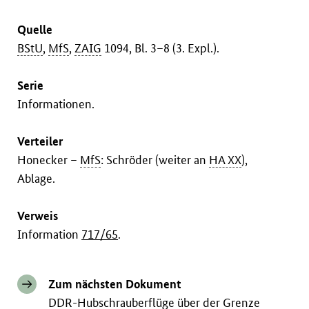
Quelle
BStU
,
MfS
,
ZAIG
1094, Bl. 3–8 (3. Expl.).
Serie
Informationen.
Verteiler
Honecker –
MfS
: Schröder (weiter an
HA XX
),
Ablage.
Verweis
Information
717/65
.
Zum nächsten Dokument
DDR-Hubschrauberflüge über der Grenze