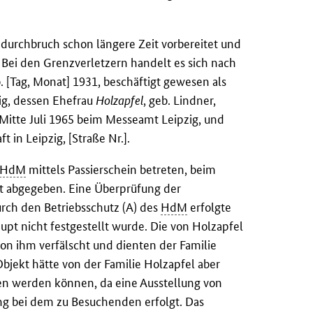
durchbruch schon längere Zeit vorbereitet und
 Bei den Grenzverletzern handelt es sich nach
b. [Tag, Monat] 1931, beschäftigt gewesen als
zig, dessen Ehefrau
Holzapfel
, geb. Lindner,
s Mitte Juli 1965 beim Messeamt Leipzig, und
t in Leipzig, [Straße Nr.].
HdM
mittels Passierschein betreten, beim
ht abgegeben. Eine Überprüfung der
urch den Betriebsschutz (A) des
HdM
erfolgte
upt nicht festgestellt wurde. Die von Holzapfel
on ihm verfälscht und dienten der Familie
Objekt hätte von der Familie Holzapfel aber
en werden können, da eine Ausstellung von
g bei dem zu Besuchenden erfolgt. Das