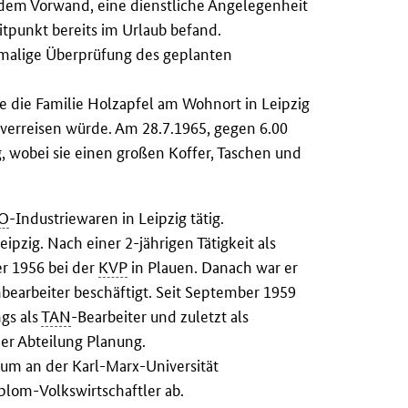
 dem Vorwand, eine dienstliche Angelegenheit
itpunkt bereits im Urlaub befand.
ztmalige Überprüfung des geplanten
e die Familie Holzapfel am Wohnort in Leipzig
g verreisen würde. Am 28.7.1965, gegen 6.00
g, wobei sie einen großen Koffer, Taschen und
O
-Industriewaren in Leipzig tätig.
eipzig. Nach einer 2-jährigen Tätigkeit als
er 1956 bei der
KVP
in Plauen. Danach war er
bearbeiter beschäftigt. Seit September 1959
gs als
TAN
-Bearbeiter und zuletzt als
der Abteilung Planung.
dium an der Karl-Marx-Universität
plom-Volkswirtschaftler ab.