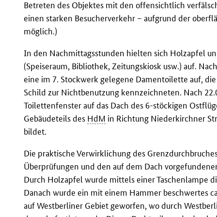
Betreten des Objektes mit den offensichtlich verfäls
einen starken Besucherverkehr – aufgrund der oberfl
möglich.)
In den Nachmittagsstunden hielten sich Holzapfel u
(Speiseraum, Bibliothek, Zeitungskiosk usw.) auf. Nac
eine im 7. Stockwerk gelegene Damentoilette auf, die
Schild zur Nichtbenutzung kennzeichneten. Nach 22.0
Toilettenfenster auf das Dach des 6-stöckigen Ostflü
Gebäudeteils des
HdM
in Richtung Niederkirchner Str
bildet.
Die praktische Verwirklichung des Grenzdurchbruche
Überprüfungen und den auf dem Dach vorgefundene
Durch Holzapfel wurde mittels einer Taschenlampe die
Danach wurde ein mit einem Hammer beschwertes ca.
auf Westberliner Gebiet geworfen, wo durch Westberli