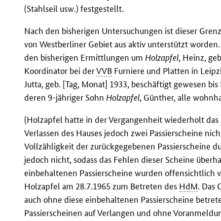
(Stahlseil usw.) festgestellt.
Nach den bisherigen Untersuchungen ist dieser Grenz
von Westberliner Gebiet aus aktiv unterstützt worden.
den bisherigen Ermittlungen um
Holzapfel
, Heinz, ge
Koordinator bei der
VVB
Furniere und Platten in Leip
Jutta, geb. [Tag, Monat] 1933, beschäftigt gewesen bi
deren 9-jähriger Sohn
Holzapfel
, Günther, alle wohnhaf
(Holzapfel hatte in der Vergangenheit wiederholt das
Verlassen des Hauses jedoch zwei Passierscheine nic
Vollzähligkeit der zurückgegebenen Passierscheine d
jedoch nicht, sodass das Fehlen dieser Scheine überha
einbehaltenen Passierscheine wurden offensichtlich v
Holzapfel am 28.7.1965 zum Betreten des
HdM
. Das 
auch ohne diese einbehaltenen Passierscheine betret
Passierscheinen auf Verlangen und ohne Voranmeldun