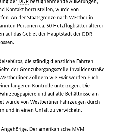
rung der
DDR
bezugnehmende Äußerungen,
nd Kontakt herzustellen, wurde von
fen. An der Staatsgrenze nach Westberlin
nnten Personen ca. 50 Hetzflugblätter älterer
n auf das Gebiet der Hauptstadt der
DDR
hossen.
eisebüros, die ständig dienstliche Fahrten
Seite der Grenzübergangsstelle Invalidenstraße
 Westberliner Zöllnern wie »wir werden Euch
 einer längeren Kontrolle unterzogen. Die
 Fahrzeugpapiere und auf alle Behältnisse am
biet wurde von Westberliner Fahrzeugen durch
rn und in einen Unfall zu verwickeln.
-Angehörige. Der amerikanische
MVM
-