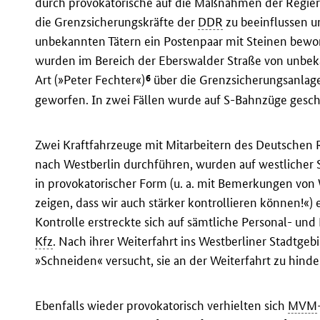
durch provokatorische auf die Maßnahmen der Regie
die Grenzsicherungskräfte der
DDR
zu beeinflussen u
unbekannten Tätern ein Postenpaar mit Steinen bewor
wurden im Bereich der Eberswalder Straße von unbeka
6
Art (»Peter Fechter«)
über die Grenzsicherungsanlage
geworfen. In zwei Fällen wurde auf S-Bahnzüge gesc
Zwei Kraftfahrzeuge mit Mitarbeitern des Deutschen R
nach Westberlin durchführen, wurden auf westlicher 
in provokatorischer Form (u. a. mit Bemerkungen von
zeigen, dass wir auch stärker kontrollieren können!«)
Kontrolle erstreckte sich auf sämtliche Personal- und
Kfz
. Nach ihrer Weiterfahrt ins Westberliner Stadtge
»Schneiden« versucht, sie an der Weiterfahrt zu hinde
Ebenfalls wieder provokatorisch verhielten sich
MVM