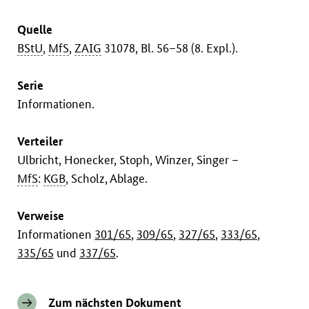
Quelle
BStU
,
MfS
,
ZAIG
31078, Bl. 56–58 (8. Expl.).
Serie
Informationen.
Verteiler
Ulbricht, Honecker, Stoph, Winzer, Singer –
MfS
:
KGB
, Scholz, Ablage.
Verweise
Informationen
301/65
,
309/65
,
327/65
,
333/65
,
335/65
und
337/65
.
Zum nächsten Dokument