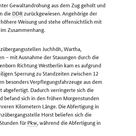
unter Gewaltandrohung aus dem Zug geholt und
in die
DDR
zurückgewiesen. Angehörige der
 höhere Weisung und stehe offensichtlich mit
te im Zusammenhang.
nzübergangsstellen Juchhöh, Wartha,
en – mit Ausnahme der Stauungen durch die
ienborn Richtung Westberlin kam es aufgrund
eiligen Sperrung zu Standzeiten zwischen 12
den besonders Verpflegungsfahrzeuge aus dem
abgefertigt. Dadurch verringerte sich die
ld befand sich in den frühen Morgenstunden
hreren Kilometern Länge. Die Abfertigung in
zübergangsstelle Horst beliefen sich die
Stunden für
Pkw
, während die Abfertigung in