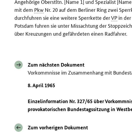
Angehörige Oberstltn. [Name 1] und Spezialist [Name
mit dem
Pkw
Nr. 20 auf dem Berliner Ring zwei Sper
durchfuhren sie eine weitere Sperrkette der
VP
in der
Potsdam fuhren sie unter Missachtung der Stoppzeiche
über Kreuzungen und gefährdeten einen Radfahrer.
Zum nächsten Dokument
Vorkommnisse im Zusammenhang mit Bundestags
8. April 1965
Einzelinformation Nr. 327/65 über Vorkommn
provokatorischen Bundestagssitzung in Westbe
Zum vorherigen Dokument