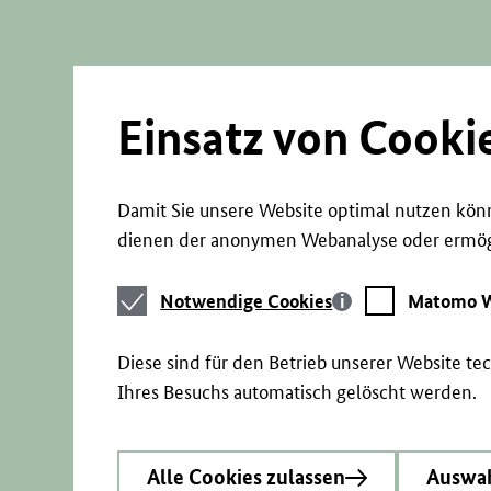
Direkt
zum
Seiteninhalt
springen
Einsatz von Cooki
Damit Sie unsere Website optimal nutzen könn
dienen der anonymen Webanalyse oder ermögl
Notwendige
Matomo
Notwendige Cookies
Matomo W
Cookies
Webstatistik
Diese sind für den Betrieb unserer Website t
Ihres Besuchs automatisch gelöscht werden.
Alle Cookies zulassen
Auswah