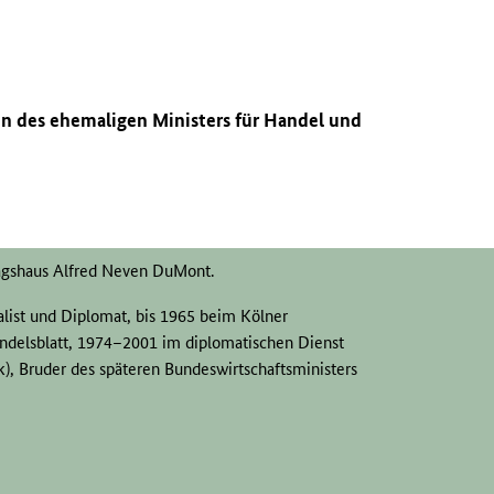
en des ehemaligen Ministers für Handel und
agshaus Alfred Neven DuMont.
list und Diplomat, bis 1965 beim Kölner
andelsblatt, 1974–2001 im diplomatischen Dienst
ik), Bruder des späteren Bundeswirtschaftsministers
organisation des
VEB
Carl Zeiss Jena.
reisleitung Hildburghausen, wurde als Prototyp des