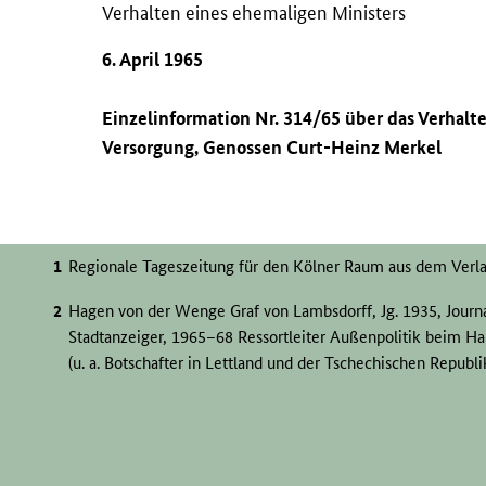
Verhalten eines ehemaligen Ministers
6. April 1965
Einzelinformation Nr. 314/65 über das Verhalt
Versorgung, Genossen Curt-Heinz Merkel
Regionale Tageszeitung für den Kölner Raum aus dem Verl
Hagen von der Wenge Graf von Lambsdorff, Jg. 1935, Journa
Stadtanzeiger, 1965–68 Ressortleiter Außenpolitik beim H
(u. a. Botschafter in Lettland und der Tschechischen Republ
Otto Graf Lambsdorff.
Kurt Zahn, Jg. 1940, 1964/65 Erster Sekretär der
FDJ
-Grund
Hans Dieter Fritschler, Jg. 1941, 1965 1. Sekretär der
FDJ
-K