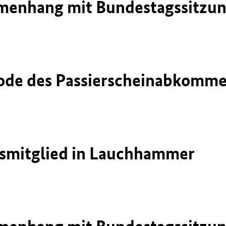
nhang mit Bundestagssitzung 
eriode des Passierscheinabkomm
gsmitglied in Lauchhammer