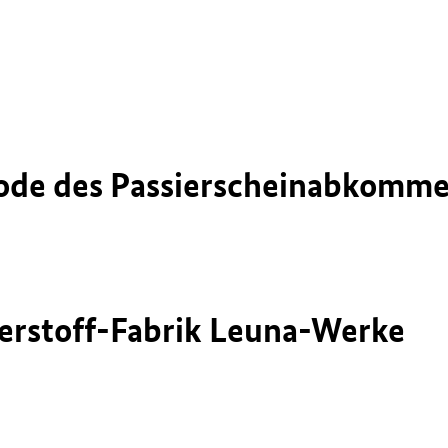
eriode des Passierscheinabkomm
uerstoff-Fabrik Leuna-Werke