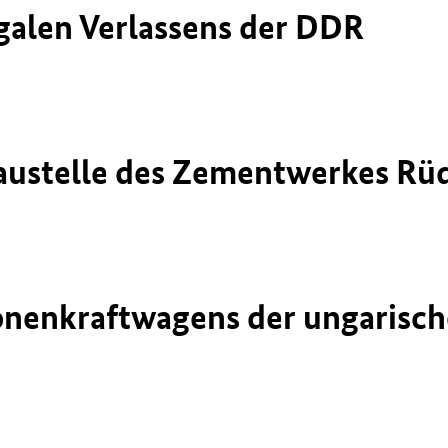
galen Verlassens der DDR
Baustelle des Zementwerkes Rü
onenkraftwagens der ungarisch