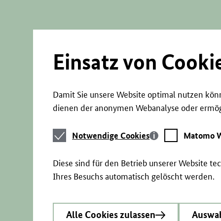
Direkt
zum
Seiteninhalt
springen
Einsatz von Cooki
Damit Sie unsere Website optimal nutzen könn
dienen der anonymen Webanalyse oder ermögl
Notwendige
Matomo
Notwendige Cookies
Matomo W
Cookies
Webstatistik
Diese sind für den Betrieb unserer Website t
Ihres Besuchs automatisch gelöscht werden.
Alle Cookies zulassen
Auswah