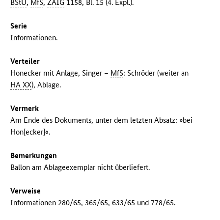
BStU
,
MfS
,
ZAIG
1158, Bl. 15 (4. Expl.).
Serie
Informationen.
Verteiler
Honecker mit Anlage, Singer –
MfS
: Schröder (weiter an
HA XX
), Ablage.
Vermerk
Am Ende des Dokuments, unter dem letzten Absatz: »bei
Hon[ecker]«.
Bemerkungen
Ballon am Ablageexemplar nicht überliefert.
Verweise
Informationen
280/65
,
365/65
,
633/65
und
778/65
.