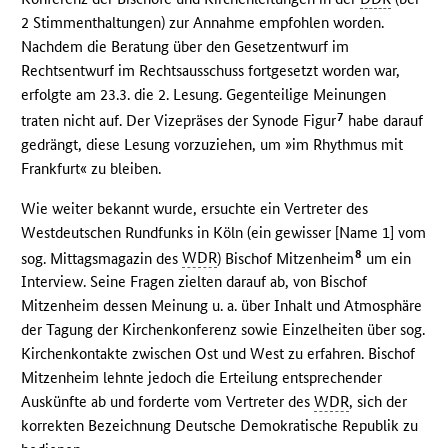
2 Stimmenthaltungen) zur Annahme empfohlen worden.
Nachdem die Beratung über den Gesetzentwurf im
Rechtsentwurf im Rechtsausschuss fortgesetzt worden war,
erfolgte am 23.3. die 2. Lesung. Gegenteilige Meinungen
7
traten nicht auf. Der Vizepräses der Synode Figur
habe darauf
gedrängt, diese Lesung vorzuziehen, um »im Rhythmus mit
Frankfurt« zu bleiben.
Wie weiter bekannt wurde, ersuchte ein Vertreter des
Westdeutschen Rundfunks in Köln (ein gewisser [Name 1] vom
8
sog. Mittagsmagazin des
WDR
) Bischof Mitzenheim
um ein
Interview. Seine Fragen zielten darauf ab, von Bischof
Mitzenheim dessen Meinung u. a. über Inhalt und Atmosphäre
der Tagung der Kirchenkonferenz sowie Einzelheiten über sog.
Kirchenkontakte zwischen Ost und West zu erfahren. Bischof
Mitzenheim lehnte jedoch die Erteilung entsprechender
Auskünfte ab und forderte vom Vertreter des
WDR
, sich der
korrekten Bezeichnung Deutsche Demokratische Republik zu