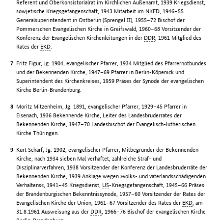
Referent und Oberkonsistorialrat im Kirchlichen Außenamt, 1939 Kriegsdienst,
sowjetische Kriegsgefangenschaft, 1943 Mitarbeit im
NKFD
, 1946–55
Generalsuperintendent in Ostberlin (Sprengel II), 1955–72 Bischof der
Pommerschen Evangelischen Kirche in Greifswald, 1960–68 Vorsitzender der
Konferenz der Evangelischen Kirchenleitungen in der
DDR
, 1961 Mitglied des
Rates der
EKD
.
Fritz Figur, Jg. 1904, evangelischer Pfarrer, 1934 Mitglied des Pfarrernotbundes
und der Bekennenden Kirche, 1947–69 Pfarrer in Berlin-Köpenick und
Superintendent des Kirchenkreises, 1959 Präses der Synode der evangelischen
Kirche Berlin-Brandenburg.
Moritz Mitzenheim, Jg. 1891, evangelischer Pfarrer, 1929–45 Pfarrer in
Eisenach, 1936 Bekennende Kirche, Leiter des Landesbruderrates der
Bekennenden Kirche, 1947–70 Landesbischof der Evangelisch-lutherischen
Kirche Thüringen.
Kurt Scharf, Jg. 1902, evangelischer Pfarrer, Mitbegründer der Bekennenden
Kirche, nach 1934 sieben Mal verhaftet, zahlreiche Straf- und
Disziplinarverfahren, 1938 Vorsitzender der Konferenz der Landesbruderräte der
Bekennenden Kirche, 1939 Anklage wegen »volks- und vaterlandsschädigenden
Verhaltens«, 1941–45 Kriegsdienst,
US
-Kriegsgefangenschaft, 1945–66 Präses
der Brandenburgischen Bekenntnissynode, 1957–60 Vorsitzender der Rates der
Evangelischen Kirche der Union, 1961–67 Vorsitzender des Rates der
EKD
, am
31.8.1961 Ausweisung aus der
DDR
, 1966–76 Bischof der evangelischen Kirche