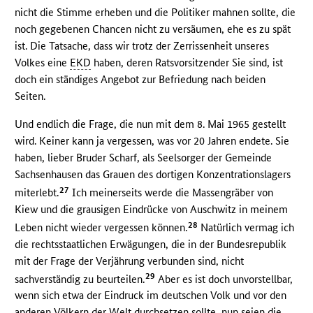
nicht die Stimme erheben und die Politiker mahnen sollte, die
noch gegebenen Chancen nicht zu versäumen, ehe es zu spät
ist. Die Tatsache, dass wir trotz der Zerrissenheit unseres
Volkes eine
EKD
haben, deren Ratsvorsitzender Sie sind, ist
doch ein ständiges Angebot zur Befriedung nach beiden
Seiten.
Und endlich die Frage, die nun mit dem 8. Mai 1965 gestellt
wird. Keiner kann ja vergessen, was vor 20 Jahren endete. Sie
haben, lieber Bruder Scharf, als Seelsorger der Gemeinde
Sachsenhausen das Grauen des dortigen Konzentrationslagers
27
miterlebt.
Ich meinerseits werde die Massengräber von
Kiew und die grausigen Eindrücke von Auschwitz in meinem
28
Leben nicht wieder vergessen können.
Natürlich vermag ich
die rechtsstaatlichen Erwägungen, die in der Bundesrepublik
mit der Frage der Verjährung verbunden sind, nicht
29
sachverständig zu beurteilen.
Aber es ist doch unvorstellbar,
wenn sich etwa der Eindruck im deutschen Volk und vor den
anderen Völkern der Welt durchsetzen sollte, nun seien die