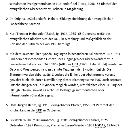
sächsischen Predigerseminars in Lückendorf bei Zittau, 1968–83 Bischof der
evangelischen Kirchenprovinz Sachsen in Magdeburg.
Im Original: »Kückendorf«. Höhere Bildungseinrichtung der evangelischen
Landeskirche Sachsen.
Kurt Theodor Heinz Adolf Zabel, Jg. 1914, 1955–68 Generalsekretär des
evangelischen Bibelwerkes der
DDR
in Altenburg und maßgeblich an der
Revision der Lutherbibel von 1956 beteiligt.
Mit dem »Gesetz über Synodal-Tagungen in besonderen Fällen« vom 13.3.1963
und dem entsprechenden Gesetz über »Tagungen der Kirchenkonferenz in
besonderen Fällen« vom 24.3.1965 (ABl. der
EKD
,1963, H. 4a, Nr. 84) wurden in
Ost- und Westdeutschland getrennte Tagungen der Synode möglich. Die
Stimmen wurden dabei addiert, sodass die Einheit der Abstimmung vorerst
gewahrt blieb, bis durch Novellierung dieser Kirchengesetze 1967 auch separate
Entscheidungen der Teilsynoden möglich wurden, was faktisch einer Teilung der
EKD
gleichkam, soweit es nicht um Belange gesamtdeutschen oder
internationalen Charakters ging.
Hans-Jürgen Behm, Jg. 1913, evangelischer Pfarrer, 1955–69 Referent der
Kirchenkanzlei der
EKD
in Ostberlin.
Friedrich-Wilhelm Krummacher, Jg. 1901, evangelischer Pfarrer, 1925
Ordination, 1927 Promotion, Pfarrer in Essen-Werden, 1933
NSDAP
, 1934–39