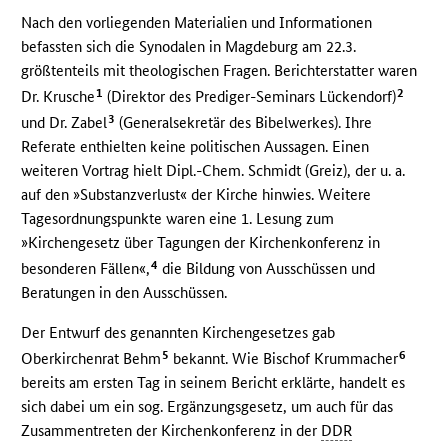
Nach den vorliegenden Materialien und Informationen
befassten sich die Synodalen in Magdeburg am 22.3.
größtenteils mit theologischen Fragen. Berichterstatter waren
1
2
Dr. Krusche
(Direktor des Prediger-Seminars Lückendorf)
3
und Dr. Zabel
(Generalsekretär des Bibelwerkes). Ihre
Referate enthielten keine politischen Aussagen. Einen
weiteren Vortrag hielt Dipl.-Chem. Schmidt (Greiz), der u. a.
auf den »Substanzverlust« der Kirche hinwies. Weitere
Tagesordnungspunkte waren eine 1. Lesung zum
»Kirchengesetz über Tagungen der Kirchenkonferenz in
4
besonderen Fällen«,
die Bildung von Ausschüssen und
Beratungen in den Ausschüssen.
Der Entwurf des genannten Kirchengesetzes gab
5
6
Oberkirchenrat Behm
bekannt. Wie Bischof Krummacher
bereits am ersten Tag in seinem Bericht erklärte, handelt es
sich dabei um ein sog. Ergänzungsgesetz, um auch für das
Zusammentreten der Kirchenkonferenz in der
DDR