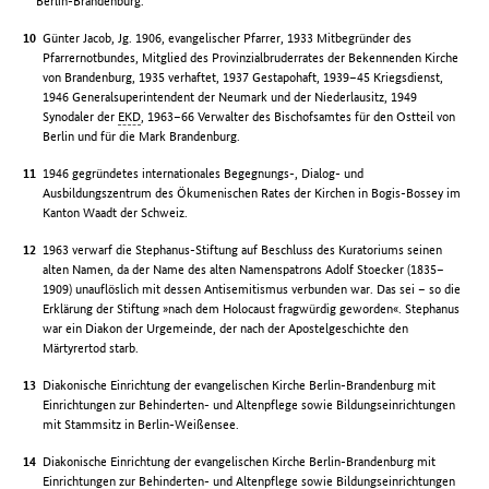
Berlin-Brandenburg.
Günter Jacob, Jg. 1906, evangelischer Pfarrer, 1933 Mitbegründer des
Pfarrernotbundes, Mitglied des Provinzialbruderrates der Bekennenden Kirche
von Brandenburg, 1935 verhaftet, 1937 Gestapohaft, 1939–45 Kriegsdienst,
1946 Generalsuperintendent der Neumark und der Niederlausitz, 1949
Synodaler der
EKD
, 1963–66 Verwalter des Bischofsamtes für den Ostteil von
Berlin und für die Mark Brandenburg.
1946 gegründetes internationales Begegnungs-, Dialog- und
Ausbildungszentrum des Ökumenischen Rates der Kirchen in Bogis-Bossey im
Kanton Waadt der Schweiz.
1963 verwarf die Stephanus-Stiftung auf Beschluss des Kuratoriums seinen
alten Namen, da der Name des alten Namenspatrons Adolf Stoecker (1835–
1909) unauflöslich mit dessen Antisemitismus verbunden war. Das sei – so die
Erklärung der Stiftung »nach dem Holocaust fragwürdig geworden«. Stephanus
war ein Diakon der Urgemeinde, der nach der Apostelgeschichte den
Märtyrertod starb.
Diakonische Einrichtung der evangelischen Kirche Berlin-Brandenburg mit
Einrichtungen zur Behinderten- und Altenpflege sowie Bildungseinrichtungen
mit Stammsitz in Berlin-Weißensee.
Diakonische Einrichtung der evangelischen Kirche Berlin-Brandenburg mit
Einrichtungen zur Behinderten- und Altenpflege sowie Bildungseinrichtungen