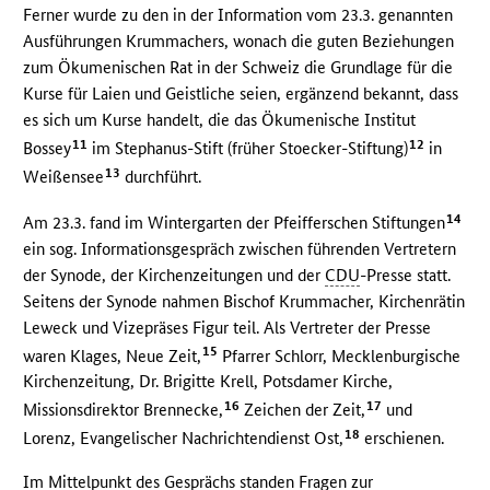
Ferner wurde zu den in der Information vom 23.3. genannten
Ausführungen Krummachers, wonach die guten Beziehungen
zum Ökumenischen Rat in der Schweiz die Grundlage für die
Kurse für Laien und Geistliche seien, ergänzend bekannt, dass
es sich um Kurse handelt, die das Ökumenische Institut
11
12
Bossey
im Stephanus-Stift (früher Stoecker-Stiftung)
in
13
Weißensee
durchführt.
14
Am 23.3. fand im Wintergarten der Pfeifferschen Stiftungen
ein sog. Informationsgespräch zwischen führenden Vertretern
der Synode, der Kirchenzeitungen und der
CDU
-Presse statt.
Seitens der Synode nahmen Bischof Krummacher, Kirchenrätin
Leweck und Vizepräses Figur teil. Als Vertreter der Presse
15
waren Klages, Neue Zeit,
Pfarrer Schlorr, Mecklenburgische
Kirchenzeitung, Dr. Brigitte Krell, Potsdamer Kirche,
16
17
Missionsdirektor Brennecke,
Zeichen der Zeit,
und
18
Lorenz, Evangelischer Nachrichtendienst Ost,
erschienen.
Im Mittelpunkt des Gesprächs standen Fragen zur