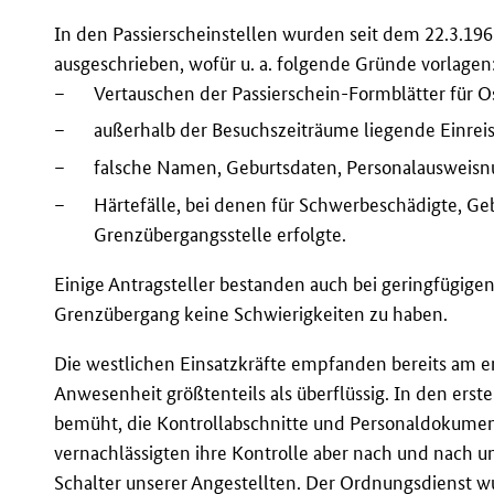
In den Passierscheinstellen wurden seit dem 22.3.19
ausgeschrieben, wofür u. a. folgende Gründe vorlagen
–
Vertauschen der Passierschein-Formblätter für O
–
außerhalb der Besuchszeiträume liegende Einrei
–
falsche Namen, Geburtsdaten, Personalauswei
–
Härtefälle, bei denen für Schwerbeschädigte, G
Grenzübergangsstelle erfolgte.
Einige Antragsteller bestanden auch bei geringfügig
Grenzübergang keine Schwierigkeiten zu haben.
Die westlichen Einsatzkräfte empfanden bereits am er
Anwesenheit größtenteils als überflüssig. In den ers
bemüht, die Kontrollabschnitte und Personaldokument
vernachlässigten ihre Kontrolle aber nach und nach un
Schalter unserer Angestellten. Der Ordnungsdienst w