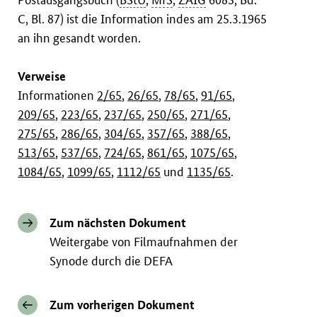
C, Bl. 87) ist die Information indes am 25.3.1965
an ihn gesandt worden.
Verweise
Informationen
2/65
,
26/65
,
78/65
,
91/65
,
209/65
,
223/65
,
237/65
,
250/65
,
271/65
,
275/65
,
286/65
,
304/65
,
357/65
,
388/65
,
513/65
,
537/65
,
724/65
,
861/65
,
1075/65
,
1084/65
,
1099/65
,
1112/65
und
1135/65
.
Zum nächsten Dokument
Weitergabe von Filmaufnahmen der
Synode durch die DEFA
Zum vorherigen Dokument