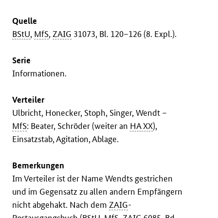
Quelle
BStU
,
MfS
,
ZAIG
31073, Bl. 120–126 (8. Expl.).
Serie
Informationen.
Verteiler
Ulbricht, Honecker, Stoph, Singer, Wendt –
MfS
: Beater, Schröder (weiter an
HA XX
),
Einsatzstab, Agitation, Ablage.
Bemerkungen
Im Verteiler ist der Name Wendts gestrichen
und im Gegensatz zu allen andern Empfängern
nicht abgehakt. Nach dem
ZAIG
-
Postausgangsbuch (
BStU
,
MfS
,
ZAIG
6085, Bd.