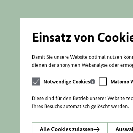
Direkt
zum
Seiteninhalt
springen
Einsatz von Cooki
Damit Sie unsere Website optimal nutzen könn
dienen der anonymen Webanalyse oder ermögl
Notwendige
Matomo
Notwendige Cookies
Matomo W
Cookies
Webstatistik
Diese sind für den Betrieb unserer Website t
Ihres Besuchs automatisch gelöscht werden.
Alle Cookies zulassen
Auswah