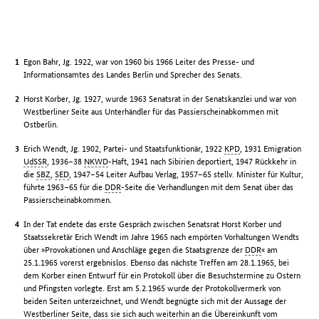
Egon Bahr, Jg. 1922, war von 1960 bis 1966 Leiter des Presse- und
Informationsamtes des Landes Berlin und Sprecher des Senats.
Horst Korber, Jg. 1927, wurde 1963 Senatsrat in der Senatskanzlei und war von
Westberliner Seite aus Unterhändler für das Passierscheinabkommen mit
Ostberlin.
Erich Wendt, Jg. 1902, Partei- und Staatsfunktionär, 1922
KPD
, 1931 Emigration
UdSSR
, 1936–38
NKWD
-Haft, 1941 nach Sibirien deportiert, 1947 Rückkehr in
die
SBZ
,
SED
, 1947–54 Leiter Aufbau Verlag, 1957–65 stellv. Minister für Kultur,
führte 1963–65 für die
DDR
-Seite die Verhandlungen mit dem Senat über das
Passierscheinabkommen.
In der Tat endete das erste Gespräch zwischen Senatsrat Horst Korber und
Staatssekretär Erich Wendt im Jahre 1965 nach empörten Vorhaltungen Wendts
über »Provokationen und Anschläge gegen die Staatsgrenze der
DDR
« am
25.1.1965 vorerst ergebnislos. Ebenso das nächste Treffen am 28.1.1965, bei
dem Korber einen Entwurf für ein Protokoll über die Besuchstermine zu Ostern
und Pfingsten vorlegte. Erst am 5.2.1965 wurde der Protokollvermerk von
beiden Seiten unterzeichnet, und Wendt begnügte sich mit der Aussage der
Westberliner Seite, dass sie sich auch weiterhin an die Übereinkunft vom