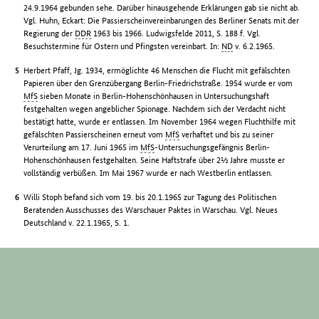
24.9.1964 gebunden sehe. Darüber hinausgehende Erklärungen gab sie nicht ab.
Vgl. Huhn, Eckart: Die Passierscheinvereinbarungen des Berliner Senats mit der
Regierung der
DDR
1963 bis 1966. Ludwigsfelde 2011, S. 188 f. Vgl.
Besuchstermine für Ostern und Pfingsten vereinbart. In:
ND
v. 6.2.1965.
Herbert Pfaff, Jg. 1934, ermöglichte 46 Menschen die Flucht mit gefälschten
Papieren über den Grenzübergang Berlin-Friedrichstraße. 1954 wurde er vom
MfS
sieben Monate in Berlin-Hohenschönhausen in Untersuchungshaft
festgehalten wegen angeblicher Spionage. Nachdem sich der Verdacht nicht
bestätigt hatte, wurde er entlassen. Im November 1964 wegen Fluchthilfe mit
gefälschten Passierscheinen erneut vom
MfS
verhaftet und bis zu seiner
Verurteilung am 17. Juni 1965 im
MfS
-Untersuchungsgefängnis Berlin-
Hohenschönhausen festgehalten. Seine Haftstrafe über 2½ Jahre musste er
vollständig verbüßen. Im Mai 1967 wurde er nach Westberlin entlassen.
Willi Stoph befand sich vom 19. bis 20.1.1965 zur Tagung des Politischen
Beratenden Ausschusses des Warschauer Paktes in Warschau. Vgl. Neues
Deutschland v. 22.1.1965, S. 1.