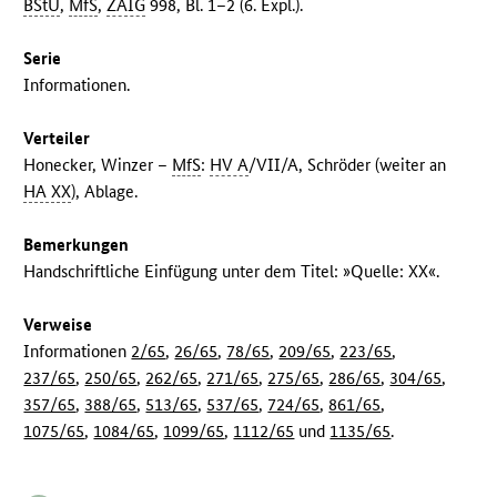
BStU
,
MfS
,
ZAIG
998, Bl. 1–2 (6. Expl.).
Serie
Informationen.
Verteiler
Honecker, Winzer –
MfS
:
HV A
/VII/A, Schröder (weiter an
HA XX
), Ablage.
Bemerkungen
Handschriftliche Einfügung unter dem Titel: »Quelle: XX«.
Verweise
Informationen
2/65
,
26/65
,
78/65
,
209/65
,
223/65
,
237/65
,
250/65
,
262/65
,
271/65
,
275/65
,
286/65
,
304/65
,
357/65
,
388/65
,
513/65
,
537/65
,
724/65
,
861/65
,
1075/65
,
1084/65
,
1099/65
,
1112/65
und
1135/65
.