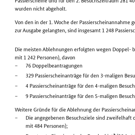
Passierscheine und für den 2. Besuchszeitraum 281 40
wurden nicht abgeholt.
Von den in der 1. Woche der Passierscheinannahme ge
zur Ausgabe gelangten, sind insgesamt 1 248 Passiers
Die meisten Ablehnungen erfolgten wegen Doppel- b
mit 1 242 Personen), davon
–
76 Doppelbeantragungen
–
329 Passierscheinanträge für den 3-maligen Bes
–
4 Passierscheinanträge für den 4-maligen Besuc
–
9 Passierscheinanträge für den 5-maligen Besuc
Weitere Gründe für die Ablehnung der Passierscheina
–
Die angegebenen Besuchsziele sind zweifelhaft 
mit 484 Personen);
2