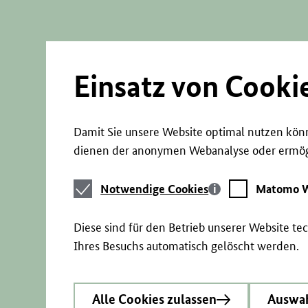
Direkt
zum
Seiteninhalt
springen
Einsatz von Cooki
Damit Sie unsere Website optimal nutzen könn
dienen der anonymen Webanalyse oder ermögl
Notwendige
Matomo
Notwendige Cookies
Matomo W
Cookies
Webstatistik
Diese sind für den Betrieb unserer Website t
Ihres Besuchs automatisch gelöscht werden.
Alle Cookies zulassen
Auswah