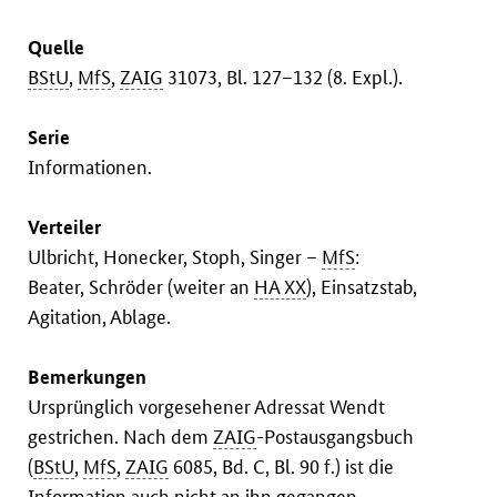
Quelle
BStU
,
MfS
,
ZAIG
31073, Bl. 127–132 (8. Expl.).
Serie
Informationen.
Verteiler
Ulbricht, Honecker, Stoph, Singer –
MfS
:
Beater, Schröder (weiter an
HA XX
), Einsatzstab,
Agitation, Ablage.
Bemerkungen
Ursprünglich vorgesehener Adressat Wendt
gestrichen. Nach dem
ZAIG
-Postausgangsbuch
(
BStU
,
MfS
,
ZAIG
6085, Bd. C, Bl. 90 f.) ist die
Information auch nicht an ihn gegangen.