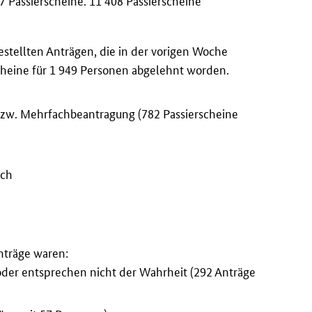
7 Passierscheine. 11 408 Passierscheine
stellten Anträgen, die in der vorigen Woche
cheine für 1 949 Personen abgelehnt worden.
zw. Mehrfachbeantragung (782 Passierscheine
uch
h
h
nträge waren:
oder entsprechen nicht der Wahrheit (292 Anträge