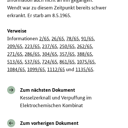
Wendt war zu diesem Zeitpunkt bereits schwer
erkrankt. Er starb am 8.5.1965.
Verweise
Informationen
2/65
,
26/65
,
78/65
,
91/65
,
209/65
,
223/65
,
237/65
,
250/65
,
262/65
,
271/65
,
286/65
,
304/65
,
357/65
,
388/65
,
513/65
,
537/65
,
724/65
,
861/65
,
1075/65
,
1084/65
,
1099/65
,
1112/65
und
1135/65
.
Zum nächsten Dokument
Kesselzerknall und Verpuffung im
Elektrochemischen Kombinat
Zum vorherigen Dokument