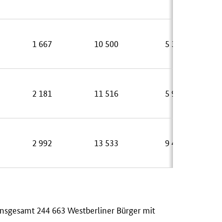
1 667
10 500
5 398
2 181
11 516
5 940
2 992
13 533
9 400
 insgesamt 244 663 Westberliner Bürger mit