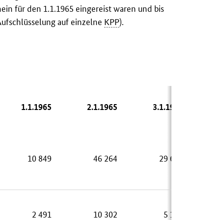
hein für den 1.1.1965 eingereist waren und bis
Aufschlüsselung auf einzelne
KPP
).
1.1.1965
2.1.1965
3.1.1965
10 849
46 264
29 642
2 491
10 302
5 108