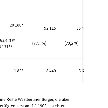
20 180*
92 115
55 488
(63,4 %)*
(72,1 %)
(72,5 %)
4 131**
1 858
8 449
5 672
eine Reihe Westberliner Bürger, die über
rfügten, erst am 1.1.1965 ausreisten.