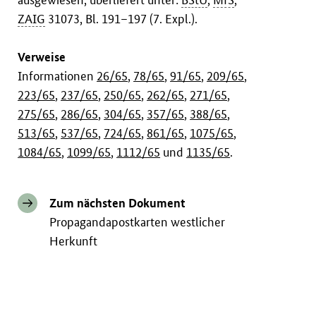
ZAIG
31073, Bl. 191–197 (7. Expl.).
Verweise
Informationen
26/65
,
78/65
,
91/65
,
209/65
,
223/65
,
237/65
,
250/65
,
262/65
,
271/65
,
275/65
,
286/65
,
304/65
,
357/65
,
388/65
,
513/65
,
537/65
,
724/65
,
861/65
,
1075/65
,
1084/65
,
1099/65
,
1112/65
und
1135/65
.
Zum nächsten Dokument
Propagandapostkarten westlicher
Herkunft