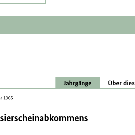
Jahrgänge
Über dies
ar 1965
Passierscheinabkommens