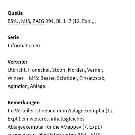
Quelle
BStU
,
MfS
,
ZAIG
994, Bl. 1–7 (12. Expl.).
Serie
Informationen.
Verteiler
Ulbricht, Honecker, Stoph, Norden, Verner,
Winzer –
MfS
: Beater, Schröder, Einsatzstab,
Agitation, Ablage.
Bemerkungen
Im Verteiler ist neben dem Ablageexemplar (12.
Expl.) ein weiteres, inhaltsgleiches
Ablageexemplar für die »Mappe« (7. Expl.)
ausgewiesen, überliefert unter:
BStU
,
MfS
,