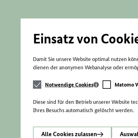
Direkt
zum
Seiteninhalt
springen
Einsatz von Cooki
Damit Sie unsere Website optimal nutzen könn
dienen der anonymen Webanalyse oder ermögl
Notwendige
Matomo
Notwendige Cookies
Matomo W
Cookies
Webstatistik
Diese sind für den Betrieb unserer Website t
Ihres Besuchs automatisch gelöscht werden.
Alle Cookies zulassen
Auswah