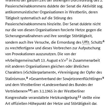
Während der ganzen Zeit der bisherigen Durchführung des 2.
Passierscheinabkommens duldete der Senat die Aktivität sog.
antikommunistischer Organisationen in Westberlin, deren
Tätigkeit systematisch auf die Störung des
Passierscheinabkommens hinzielte. Der Senat duldete nicht
nur die von diesen Organisationen forcierte Hetze gegen die
Sicherungsmaßnahmen und ihre sonstige Störtätigkeit,
6
sondern auch ihre Versuche, die Ermordung des
Uffz.
Schultz
zu »rechtfertigen« und dieses Verbrechen zur Aufputschung
von Provokationen auszunutzen. Die von der
7
»Arbeitsgemeinschaft 13. August e.V.«
in Zusammenarbeit
mit anderen Organisationen gleichen oder ähnlichen
Charakters (»Schülerparlament«, »Vereinigung der Opfer des
8
9
Stalinismus«,
»Gesamtverband der Sowjetzonenflüchtlinge«
und dem Westberliner »Landesverband des Bundes der
10
Vertriebenen«
) am 3.1.1965 in der Westberliner
11
Kongresshalle veranstaltete Hetzkundgebung
stellte eine
Art offiziellen Höhepunkt der Hetze und Störtätigkeit dar.