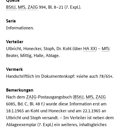
Quelle
BStU
,
MfS
,
ZAIG
994, Bl. 8–21 (7. Expl.).
Serie
Informationen.
Verteiler
Ulbricht, Honecker, Stoph, Dr. Kohl (über
HA XX
) –
MfS
:
Beater, Mittig, Halle, Ablage.
Vermerk
Handschriftlich im Dokumentenkopf: »siehe auch 78/65«.
Bemerkungen
Nach dem
ZAIG
-Postausgangsbuch (
BStU
,
MfS
,
ZAIG
6085, Bd. C, Bl. 48 f.) wurde diese Information erst am
18.1.1965 an Kohl und Honecker und am 22.1.1965 an
Ulbricht und Stoph versandt. – Im Verteiler ist neben dem
Ablageexemplar (7. Expl.) ein weiteres, inhaltsgleiches