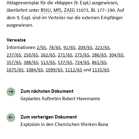
Ablageexemplar für die »Mappe« (9. Expl.) ausgewiesen,
überliefert unter
BStU
,
MfS
,
ZAIG
31073, Bl. 177–190. Auf
dem 9. Expl. sind im Verteiler nur die externen Empfänger
ausgewiesen.
Verweise
Informationen
2/65
,
78/65
,
91/65
,
209/65
,
223/65
,
237/65
,
250/65
,
262/65
,
271/65
,
275/65
,
286/65
,
304/65
,
357/65
,
388/65
,
513/65
,
537/65
,
724/65
,
861/65
,
1075/65
,
1084/65
,
1099/65
,
1112/65
und
1135/65
.
Zum nächsten Dokument
Geplantes Auftreten Robert Havemanns
Zum vorherigen Dokument
Explosion in den Chemischen Werken Buna