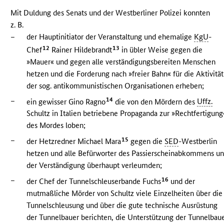
Mit Duldung des Senats und der Westberliner Polizei konnten
z. B.
–
der Hauptinitiator der Veranstaltung und ehemalige
KgU
-
12
13
Chef
Rainer Hildebrandt
in übler Weise gegen die
»Mauer« und gegen alle verständigungsbereiten Menschen
hetzen und die Forderung nach »freier Bahn« für die Aktivität
der sog. antikommunistischen Organisationen erheben;
–
14
ein gewisser Gino Ragno
die von den Mördern des
Uffz.
Schultz in Italien betriebene Propaganda zur »Rechtfertigung
des Mordes loben;
–
15
der Hetzredner Michael Mara
gegen die
SED
-Westberlin
hetzen und alle Befürworter des Passierscheinabkommens u
der Verständigung überhaupt verleumden;
–
16
der Chef der Tunnelschleuserbande Fuchs
und der
mutmaßliche Mörder von Schultz viele Einzelheiten über die
Tunnelschleusung und über die gute technische Ausrüstung
der Tunnelbauer berichten, die Unterstützung der Tunnelbau