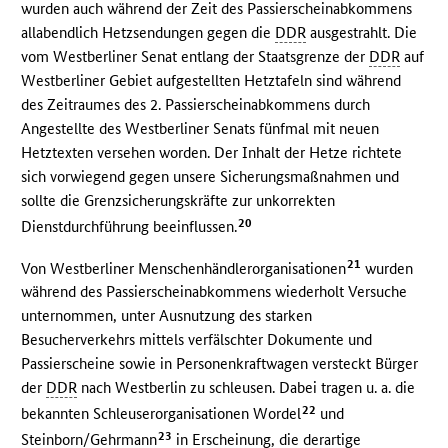
wurden auch während der Zeit des Passierscheinabkommens
allabendlich Hetzsendungen gegen die
DDR
ausgestrahlt. Die
vom Westberliner Senat entlang der Staatsgrenze der
DDR
auf
Westberliner Gebiet aufgestellten Hetztafeln sind während
des Zeitraumes des 2. Passierscheinabkommens durch
Angestellte des Westberliner Senats fünfmal mit neuen
Hetztexten versehen worden. Der Inhalt der Hetze richtete
sich vorwiegend gegen unsere Sicherungsmaßnahmen und
sollte die Grenzsicherungskräfte zur unkorrekten
20
Dienstdurchführung beeinflussen.
21
Von Westberliner Menschenhändlerorganisationen
wurden
während des Passierscheinabkommens wiederholt Versuche
unternommen, unter Ausnutzung des starken
Besucherverkehrs mittels verfälschter Dokumente und
Passierscheine sowie in Personenkraftwagen versteckt Bürger
der
DDR
nach Westberlin zu schleusen. Dabei tragen u. a. die
22
bekannten Schleuserorganisationen Wordel
und
23
Steinborn/Gehrmann
in Erscheinung, die derartige