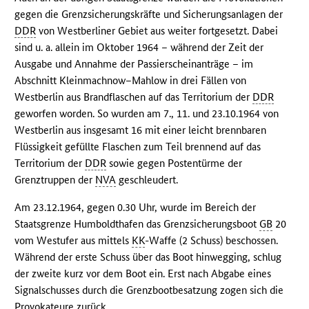
gegen die Grenzsicherungskräfte und Sicherungsanlagen der
DDR
von Westberliner Gebiet aus weiter fortgesetzt. Dabei
sind u. a. allein im Oktober 1964 – während der Zeit der
Ausgabe und Annahme der Passierscheinanträge – im
Abschnitt Kleinmachnow–Mahlow in drei Fällen von
Westberlin aus Brandflaschen auf das Territorium der
DDR
geworfen worden. So wurden am 7., 11. und 23.10.1964 von
Westberlin aus insgesamt 16 mit einer leicht brennbaren
Flüssigkeit gefüllte Flaschen zum Teil brennend auf das
Territorium der
DDR
sowie gegen Postentürme der
Grenztruppen der
NVA
geschleudert.
Am 23.12.1964, gegen 0.30 Uhr, wurde im Bereich der
Staatsgrenze Humboldthafen das Grenzsicherungsboot
GB
20
vom Westufer aus mittels
KK
-Waffe (2 Schuss) beschossen.
Während der erste Schuss über das Boot hinwegging, schlug
der zweite kurz vor dem Boot ein. Erst nach Abgabe eines
Signalschusses durch die Grenzbootbesatzung zogen sich die
Provokateure zurück.