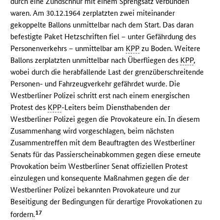
durch eine Zündschnur mit einem Sprengsatz verbunden
waren. Am 30.12.1964 zerplatzten zwei miteinander
gekoppelte Ballons unmittelbar nach dem Start. Das daran
befestigte Paket Hetzschriften fiel – unter Gefährdung des
Personenverkehrs – unmittelbar am
KPP
zu Boden. Weitere
Ballons zerplatzten unmittelbar nach Überfliegen des
KPP
,
wobei durch die herabfallende Last der grenzüberschreitende
Personen- und Fahrzeugverkehr gefährdet wurde. Die
Westberliner Polizei schritt erst nach einem energischen
Protest des
KPP
-Leiters beim Diensthabenden der
Westberliner Polizei gegen die Provokateure ein. In diesem
Zusammenhang wird vorgeschlagen, beim nächsten
Zusammentreffen mit dem Beauftragten des Westberliner
Senats für das Passierscheinabkommen gegen diese erneute
Provokation beim Westberliner Senat offiziellen Protest
einzulegen und konsequente Maßnahmen gegen die der
Westberliner Polizei bekannten Provokateure und zur
Beseitigung der Bedingungen für derartige Provokationen zu
17
fordern.