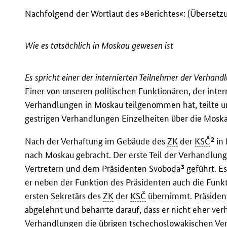
Nachfolgend der Wortlaut des »Berichtes«: (Überset
Wie es tatsächlich in Moskau gewesen ist
Es spricht einer der internierten Teilnehmer der Verhand
Einer von unseren politischen Funktionären, der inter
Verhandlungen in Moskau teilgenommen hat, teilte un
gestrigen Verhandlungen Einzelheiten über die Mosk
2
Nach der Verhaftung im Gebäude des
ZK
der
KSČ
in 
nach Moskau gebracht. Der erste Teil der Verhandlu
3
Vertretern und dem Präsidenten Svoboda
geführt. Es
er neben der Funktion des Präsidenten auch die Funk
ersten Sekretärs des
ZK
der
KSČ
übernimmt. Präsident
abgelehnt und beharrte darauf, dass er nicht eher ver
Verhandlungen die übrigen tschechoslowakischen Ver