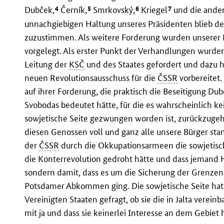
4
5
6
7
Dubček,
Černík,
Smrkovský,
Kriegel
und die ander
unnachgiebigen Haltung unseres Präsidenten blieb der
zuzustimmen. Als weitere Forderung wurden unserer D
vorgelegt. Als erster Punkt der Verhandlungen wurd
Leitung der
KSČ
und des Staates gefordert und dazu h
neuen Revolutionsausschuss für die
ČSSR
vorbereitet.
auf ihrer Forderung, die praktisch die Beseitigung D
Svobodas bedeutet hätte, für die es wahrscheinlich k
sowjetische Seite gezwungen worden ist, zurückzugehen
diesen Genossen voll und ganz alle unsere Bürger stan
der
ČSSR
durch die Okkupationsarmeen die sowjetisch
die Konterrevolution gedroht hätte und dass jemand H
sondern damit, dass es um die Sicherung der Grenzen
Potsdamer Abkommen ging. Die sowjetische Seite hat 
Vereinigten Staaten gefragt, ob sie die in Jalta vere
mit ja und dass sie keinerlei Interesse an dem Gebiet