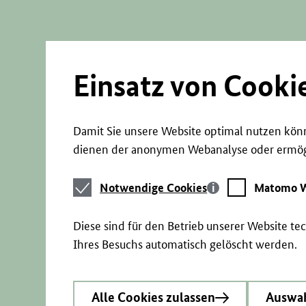
Direkt
zum
Seiteninhalt
springen
Einsatz von Cooki
Damit Sie unsere Website optimal nutzen könn
dienen der anonymen Webanalyse oder ermögl
Notwendige
Matomo
Notwendige Cookies
Matomo W
Cookies
Webstatistik
Diese sind für den Betrieb unserer Website t
Ihres Besuchs automatisch gelöscht werden.
Alle Cookies zulassen
Auswah