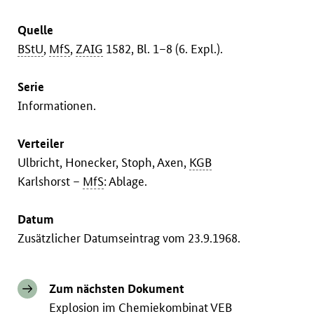
Quelle
BStU
,
MfS
,
ZAIG
1582, Bl. 1–8 (6. Expl.).
Serie
Informationen.
Verteiler
Ulbricht, Honecker, Stoph, Axen,
KGB
Karlshorst –
MfS
: Ablage.
Datum
Zusätzlicher Datumseintrag vom 23.9.1968.
Zum nächsten Dokument
Explosion im Chemiekombinat VEB