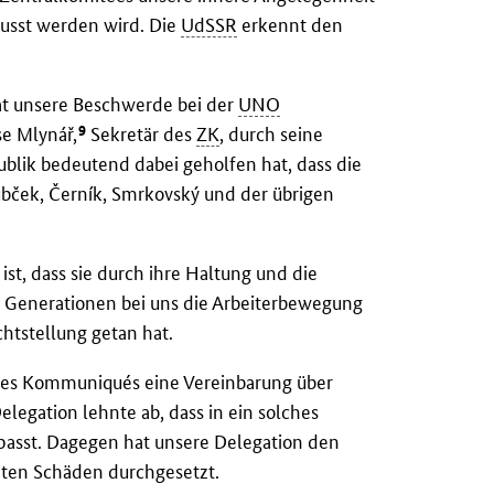
lusst werden wird. Die
UdSSR
erkennt den
at unsere Beschwerde bei der
UNO
9
e Mlynář,
Sekretär des
ZK
, durch seine
ublik bedeutend dabei geholfen hat, dass die
ubček, Černík, Smrkovský und der übrigen
 ist, dass sie durch ihre Haltung und die
i Generationen bei uns die Arbeiterbewegung
htstellung getan hat.
l des Kommuniqués eine Vereinbarung über
legation lehnte ab, dass in ein solches
passt. Dagegen hat unsere Delegation den
hten Schäden durchgesetzt.