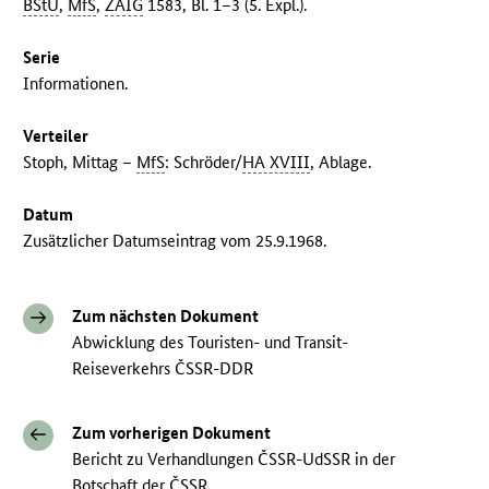
BStU
,
MfS
,
ZAIG
1583, Bl. 1–3 (5. Expl.).
Serie
Informationen.
Verteiler
Stoph, Mittag –
MfS
: Schröder/
HA XVIII
, Ablage.
Datum
Zusätzlicher Datumseintrag vom 25.9.1968.
Zum nächsten Dokument
Abwicklung des Touristen- und Transit-
Reiseverkehrs ČSSR-DDR
Zum vorherigen Dokument
Bericht zu Verhandlungen ČSSR-UdSSR in der
Botschaft der ČSSR