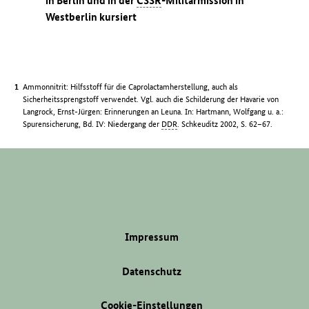
in Berlin und in der
ČSSR
-Militärmission in
Westberlin kursiert
Ammonnitrit: Hilfsstoff für die Caprolactamherstellung, auch als
Sicherheitssprengstoff verwendet. Vgl. auch die Schilderung der Havarie von
Langrock, Ernst-Jürgen: Erinnerungen an Leuna. In: Hartmann, Wolfgang u. a.:
Spurensicherung, Bd. IV: Niedergang der
DDR
. Schkeuditz 2002, S. 62–67.
Impressum
Datenschutz
Cookie-Einstellungen