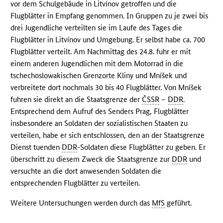
vor dem Schulgebäude in Litvínov getroffen und die
Flugblätter in Empfang genommen. In Gruppen zu je zwei bis
drei Jugendliche verteilten sie im Laufe des Tages die
Flugblätter in Litvínov und Umgebung. Er selbst habe ca. 700
Flugblätter verteilt. Am Nachmittag des 24.8. fuhr er mit
einem anderen Jugendlichen mit dem Motorrad in die
tschechoslowakischen Grenzorte Kliny und Mníšek und
verbreitete dort nochmals 30 bis 40 Flugblätter. Von Mníšek
fuhren sie direkt an die Staatsgrenze der
ČSSR
–
DDR
.
Entsprechend dem Aufruf des Senders Prag, Flugblätter
insbesondere an Soldaten der sozialistischen Staaten zu
verteilen, habe er sich entschlossen, den an der Staatsgrenze
Dienst tuenden
DDR
-Soldaten diese Flugblätter zu geben. Er
überschritt zu diesem Zweck die Staatsgrenze zur
DDR
und
versuchte an die dort anwesenden Soldaten die
entsprechenden Flugblätter zu verteilen.
Weitere Untersuchungen werden durch das
MfS
geführt.