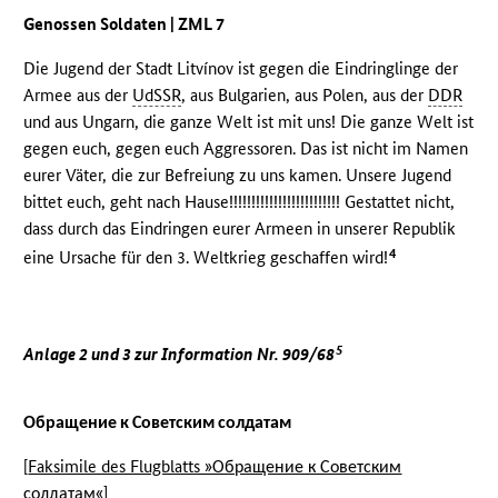
Genossen Soldaten | ZML 7
Die Jugend der Stadt Litvínov ist gegen die Eindringlinge der
Armee aus der
UdSSR
, aus Bulgarien, aus Polen, aus der
DDR
und aus Ungarn, die ganze Welt ist mit uns! Die ganze Welt ist
gegen euch, gegen euch Aggressoren. Das ist nicht im Namen
eurer Väter, die zur Befreiung zu uns kamen. Unsere Jugend
bittet euch, geht nach Hause!!!!!!!!!!!!!!!!!!!!!!!!! Gestattet nicht,
dass durch das Eindringen eurer Armeen in unserer Republik
4
eine Ursache für den 3. Weltkrieg geschaffen wird!
5
Anlage 2 und 3 zur Information Nr. 909/68
Обращение к Советским солдатам
[
Faksimile des Flugblatts »Обращение к Советским
солдатам«
]