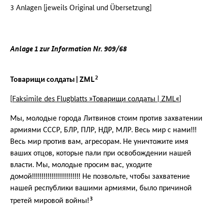
3 Anlagen [jeweils Original und Übersetzung]
Anlage 1 zur Information Nr. 909/68
2
Товарищи солдаты | ZML
[
Faksimile des Flugblatts »Товарищи солдаты | ZML«
]
Мы, молодые города Литвинов стоим против захватении
армиями СССР, БЛР, ПЛР, НДР, МЛР. Весь мир с нами!!!
Весь мир против вам, агресорам. Не уничтожите имя
ваших отцов, которые пали при освобождении нашей
власти. Мы, молодые просим вас, уходите
домой!!!!!!!!!!!!!!!!!!!!!!!!! Не позвольте, чтобы захватение
нашей республики вашими армиями, было причиной
3
третей мировой войны!