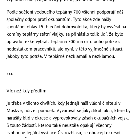
Podle sdělení vedoucího teplárny 700 všichni podporují náš
společný odpor proti okupantům. Tyto akce zde našly
spontánní ohlas. Při hledání dobrovolníka, který by vyvěsil na
komíny teplárny státní vlajky, se přihlásilo tolik lidí, že bylo
opravdu těžké vybrat. Teplárna 700 má už dlouho potíže s
nedostatkem pracovníků, ale nyní, v této vyjímečné situaci,
jakoby tyto potíže. V teplárně nezklamali a nezklamou.
xxx
Víc než kdy předtím
je třeba v těchto chvílích, kdy jednají naši vládní činitelé v
Moskvě, udržet pořádek. Vyvarovat se jakýchkoli akcí, které by
narušily klid v okrese a vyprovokovaly zásah okupačních vojsk.
S touto žádostí, kterou také neustále opakují všechny
svobodné legální vysílače Čs. rozhlasu, se obracejí okresní