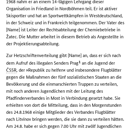
1968 nahm er an einem 14-tägigen Lehrgang dieser
Organisation in Friedland in Nordböhmen teil. Er ist aktiver
Skisportler und hat an Sportwettkämpfen in Westdeutschland,
in der Schweiz und in Frankreich teilgenommen. Der Vater des
[Name] ist Leiter der Rechtsabteilung der Chemiebetriebe in
Žatec. Die Mutter arbeitet in diesem Betrieb als Angestellte in
der Projektierungsabteilung.
Zur Hetzschriftenverteilung gibt [Name] an, dass er sich nach
1
dem Aufruf des illegalen Senders Prag
an die Jugend der
ČSSR
, der »Republik zu helfen« und insbesondere Flugblätter
gegen die Maßnahmen der fünf sozialistischen Staaten an die
Bevölkerung und die einmarschierten Truppen zu verteilen,
mit noch anderen Jugendlichen mit der Leitung des
Pfadfinderverbandes in Most in Verbindung gesetzt habe. Sie
erhielten von dort die Mitteilung, dass in den Morgenstunden
des 24.8.1968 einige Mitglieder des Verbandes Flugblätter
nach Litvínov bringen werden, die sie dann zu verteilen hätten.
Am 24.8. habe er sich gegen 7.00 Uhr mit zwölf Jugendlichen