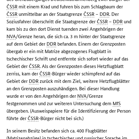
ČSSR
mit einem Krad und fuhren bis zum Schlagbaum der
ČSSR
unmittelbar an der Staatsgrenze
ČSSR
–
DDR
. Der
Soziusfahrer überschritt die Staatsgrenze der
ČSSR
–
DDR
und
kam bis zu den dort Dienst tuenden zwei Angehörigen der
NVA
/Grenze heran, die sich ca. 3 m hinter der Staatsgrenze
auf dem Gebiet der
DDR
befanden. Einem der Grenzposten
übergab er ein mit Matrize abgezogenes Flugblatt in
tschechischer Schrift und entfernte sich sofort wieder auf das
Gebiet der
ČSSR
. Als der Grenzposten dieses Hetzflugblatt
zerriss, kam der
ČSSR
-Bürger wieder schimpfend auf das
Gebiet der
DDR
zurück mit dem Ziel, weitere Hetzflugblätter
an den Grenzposten auszuhändigen. Bei dieser Handlung
wurde er von den Angehörigen der
NVA
/Grenze
festgenommen und zur weiteren Untersuchung dem
MfS
übergeben. (Ausweispapiere für die Identifizierung der Person
führte der
ČSSR
-Bürger nicht bei sich.)
In seinem Besitz befanden sich ca. 400 Flugblätter
(Matrizenabzüge) in tschechischer und russischer Sprache im