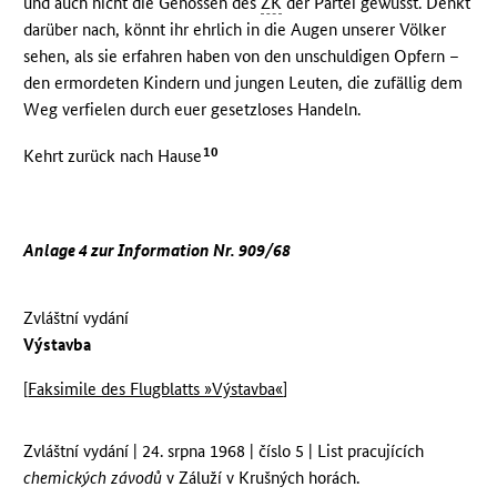
und auch nicht die Genossen des
ZK
der Partei gewusst. Denkt
darüber nach, könnt ihr ehrlich in die Augen unserer Völker
sehen, als sie erfahren haben von den unschuldigen Opfern –
den ermordeten Kindern und jungen Leuten, die zufällig dem
Weg verfielen durch euer gesetzloses Handeln.
10
Kehrt zurück nach Hause
Anlage 4 zur Information Nr. 909/68
Zvláštní vydání
Výstavba
[
Faksimile des Flugblatts »Výstavba«
]
Zvláštní vydání | 24. srpna 1968 | číslo 5 | List pracujících
chemických závodů
v Záluží v Krušných horách.