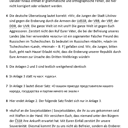
Darüber hinaus enthält er grammatische und orthographische Fehler, die hier
nicht korrigiert oder erläutert werden.
Die deutsche Übersetzung lautet korrekt: »Wir, die Jungen der Stadt Litvínov
sind gegen die Eroberung durch die Armeen der
UdSSR
, der
VRB
, der
VRP
, der
DDR
, der
UVR
. Die ganze Welt ist mit uns!!! Die ganze Welt ist gegen Euch
Aggressoren. Zerstört nicht den Ruf Eurer Väter, die bei der Befreiung unseres
Landes [das hier verwendete »власть« ist ein sogenannter Falscher Freund des
Russischen im Tschechischen. Es bedeutet im Russischen »Macht«, »vlast« im
Tschechischen »Land«, »Heimat« – B. F.] gefallen sind. Wir, die Jungen, bitten
Euch, geht nach Hause! Erlaubt nicht, dass die Eroberung unserer Republik durch
Eure Armeen zur Ursache des Dritten Weltkriegs würde!«
Die Anlagen 2 und 3 sind textlich weitgehend identisch
In Anlage 3 statt »у нас«: »здесь«.
In Anlage 3 lautet dieser Satz: »О вашем приезде представители нашего
народа, государства и партии ничего не знали.«
Hier endet Anlage 2. Der folgende Satz findet sich nur in Anlage 3.
»Aufruf an die Sowjetsoldaten | Sowjetsoldaten, die ihr zu uns gekommen seid
mit Waffen in der Hand. Wir versichern Euch, dass niemand unter den Bürgern
der
ČSSR
ihre Ankunft erwartet hat. Mit Euren Einfall zerstört Ihr unsere
Souveränität. Diesmal kommt Ihr zu uns nicht als Befreier, sondern als Eroberer.