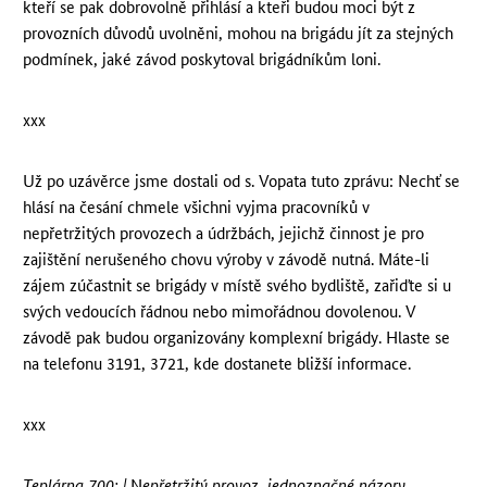
kteří se pak dobrovolně přihlásí a kteři budou moci být z
provozních důvodů uvolněni, mohou na brigádu jít za stejných
podmínek, jaké závod poskytoval brigádníkům loni.
xxx
Už po uzávěrce jsme dostali od s. Vopata tuto zprávu: Nechť se
hlásí na česání chmele všichni vyjma pracovníků v
nepřetržitých provozech a údržbách, jejichž činnost je pro
zajištění nerušeného chovu výroby v závodě nutná. Máte-li
zájem zúčastnit se brigády v místě svého bydliště, zařiďte si u
svých vedoucích řádnou nebo mimořádnou dovolenou. V
závodě pak budou organizovány komplexní brigády. Hlaste se
na telefonu 3191, 3721, kde dostanete bližší informace.
xxx
Teplárna 700: |
N
epřetržitý provoz, jednoznačné názory