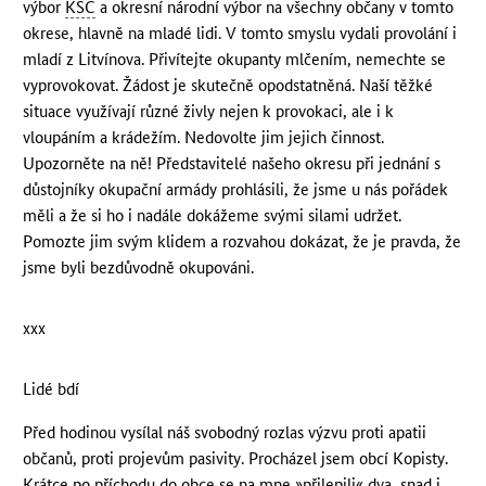
výbor
KSČ
a okresní národní výbor na všechny občany v tomto
okrese, hlavně na mladé lidi. V tomto smyslu vydali provolání i
mladí z Litvínova. Přivítejte okupanty mlčením, nemechte se
vyprovokovat. Žádost je skutečně opodstatněná. Naší těžké
situace využívají různé živly nejen k provokaci, ale i k
vloupáním a krádežím. Nedovolte jim jejich činnost.
Upozorněte na ně! Představitelé našeho okresu při jednání s
důstojníky okupační armády prohlásili, že jsme u nás pořádek
měli a že si ho i nadále dokážeme svými silami udržet.
Pomozte jim svým klidem a rozvahou dokázat, že je pravda, že
jsme byli bezdůvodně okupováni.
xxx
Lidé bdí
Před hodinou vysílal náš svobodný rozlas výzvu proti apatii
občanů, proti projevům pasivity. Procházel jsem obcí Kopisty.
Krátce po příchodu do obce se na mne »přilepili« dva, snad i