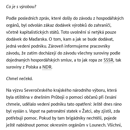
Co je s výrobou?
Podle posledních zpráv, které došly do závodu z hospodářských
orgánů, byl odvolán zákaz dodávek výrobků do zahraničí,
včetně kapitalistických států. Toto uvolnění si netýká pouze
dodávek do Maďarska. O tom, kam a jak se bude dodávat,
jedná vedení podniku. Zároveň informujeme pracovníky
závodu, že zatím docházejí do závodu všechny suroviny podle
dojednaných hospordářských smluv, a to jak ropa ze
SSSR
, tak
suroviny z Polska a
NDR
.
Chmel nečeká.
Na výzvu Severočeského krajského národního výboru, která
byla otištěna v dnešním Průboji o pomoci občanů při česání
chmele, udělalo vedení podniku tato opatření: Ještě dnes ráno
byl vyslán s.
Vopat
na patronátní statek v Žatci, aby zjistil, zda
potřebují pomoc. Pokud by tam brigádníky nechtěli, pojede
ještě nabídnout pomoc okresním orgánům v Lounech. Všichni,