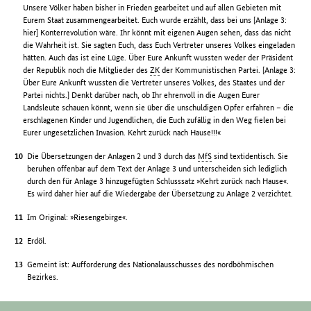
Unsere Völker haben bisher in Frieden gearbeitet und auf allen Gebieten mit
Eurem Staat zusammengearbeitet. Euch wurde erzählt, dass bei uns [Anlage 3:
hier] Konterrevolution wäre. Ihr könnt mit eigenen Augen sehen, dass das nicht
die Wahrheit ist. Sie sagten Euch, dass Euch Vertreter unseres Volkes eingeladen
hätten. Auch das ist eine Lüge. Über Eure Ankunft wussten weder der Präsident
der Republik noch die Mitglieder des
ZK
der Kommunistischen Partei. [Anlage 3:
Über Eure Ankunft wussten die Vertreter unseres Volkes, des Staates und der
Partei nichts.] Denkt darüber nach, ob Ihr ehrenvoll in die Augen Eurer
Landsleute schauen könnt, wenn sie über die unschuldigen Opfer erfahren – die
erschlagenen Kinder und Jugendlichen, die Euch zufällig in den Weg fielen bei
Eurer ungesetzlichen Invasion. Kehrt zurück nach Hause!!!«
Die Übersetzungen der Anlagen 2 und 3 durch das
MfS
sind textidentisch. Sie
beruhen offenbar auf dem Text der Anlage 3 und unterscheiden sich lediglich
durch den für Anlage 3 hinzugefügten Schlusssatz »Kehrt zurück nach Hause«.
Es wird daher hier auf die Wiedergabe der Übersetzung zu Anlage 2 verzichtet.
Im Original: »Riesengebirge«.
Erdöl.
Gemeint ist: Aufforderung des Nationalausschusses des nordböhmischen
Bezirkes.