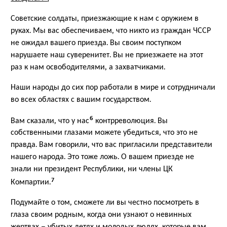
Советские солдаты, приезжающие к нам с оружием в
руках. Мы вас обеспечиваем, что никто из граждан ЧССР
не ожидал вашего приезда. Вы своим поступком
нарушаете наш суверенитет. Вы не приезжаете на этот
раз к нам освободителями, а захватчиками.
Наши народы до сих пор работали в мире и сотрудничали
во всех областях с вашим государством.
6
Вам сказали, что у нас
контрреволюция. Вы
собственными глазами можете убедиться, что это не
правда. Вам говорили, что вас пригласили представители
нашего народа. Это тоже ложь. О вашем приезде не
знали ни президент Республики, ни члены ЦК
7
Компартии.
Подумайте о том, сможете ли вы честно посмотреть в
глаза своим родным, когда они узнают о невинных
жертвах – убитых детях и молодых людях, которые вам