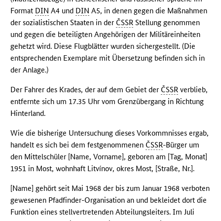
Format
DIN
A4 und
DIN
A5, in denen gegen die Maßnahmen
der sozialistischen Staaten in der
ČSSR
Stellung genommen
und gegen die beteiligten Angehörigen der Militäreinheiten
gehetzt wird. Diese Flugblätter wurden sichergestellt. (Die
entsprechenden Exemplare mit Übersetzung befinden sich in
der Anlage.)
Der Fahrer des Krades, der auf dem Gebiet der
ČSSR
verblieb,
entfernte sich um 17.35 Uhr vom Grenzübergang in Richtung
Hinterland.
Wie die bisherige Untersuchung dieses Vorkommnisses ergab,
handelt es sich bei dem festgenommenen
ČSSR
-Bürger um
den Mittelschüler [Name, Vorname], geboren am [Tag, Monat]
1951 in Most, wohnhaft Litvínov, okres Most, [Straße, Nr.].
[Name] gehört seit Mai 1968 der bis zum Januar 1968 verboten
gewesenen Pfadfinder-Organisation an und bekleidet dort die
Funktion eines stellvertretenden Abteilungsleiters. Im Juli