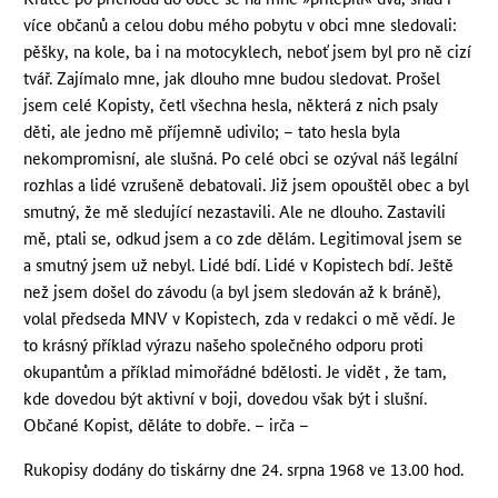
více občanů a celou dobu mého pobytu v obci mne sledovali:
pěšky, na kole, ba i na motocyklech, neboť jsem byl pro ně cizí
tvář. Zajímalo mne, jak dlouho mne budou sledovat. Prošel
jsem celé Kopisty, četl všechna hesla, některá z nich psaly
děti, ale jedno mě příjemně udivilo; – tato hesla byla
nekompromisní, ale slušná. Po celé obci se ozýval náš legální
rozhlas a lidé vzrušeně debatovali. Již jsem opouštěl obec a byl
smutný, že mě sledující nezastavili. Ale ne dlouho. Zastavili
mě, ptali se, odkud jsem a co zde dělám. Legitimoval jsem se
a smutný jsem už nebyl. Lidé bdí. Lidé v Kopistech bdí. Ještě
než jsem došel do závodu (a byl jsem sledován až k bráně),
volal předseda MNV v Kopistech, zda v redakci o mě vědí. Je
to krásný příklad výrazu našeho společného odporu proti
okupantům a příklad mimořádné bdělosti. Je vidět , že tam,
kde dovedou být aktivní v boji, dovedou však být i slušní.
Občané Kopist, děláte to dobře. – irča –
Rukopisy dodány do tiskárny dne 24. srpna 1968 ve 13.00 hod.