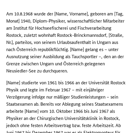
Am 10.8.1968 wurde der [Name, Vorname], geboren am [Tag,
Monat] 1940, Diplom-Physiker, wissenschaftlicher Mitarbeiter
am Institut für Hochseefischerei und Fischverarbeitung
Rostock, zuletzt wohnhaft Rostock-Brinckmannsdorf, [Straße,
Nr.], parteilos, von seinem Urlaubsaufenthalt in Ungarn aus
nach Österreich republikflüchtig. [Name] gelang es – unter
Ausnutzung seiner Ausbildung als Tauchsportler –, den an der
Grenze zwischen Ungarn und Österreich gelegenen
Neusiedler-See zu durchqueren.
[Name] studierte von 1961 bis 1966 an der Universität Rostock
Physik und legte im Februar 1967 – mit einjähriger
Verzögerung infolge nur mäßiger Studienleistungen – sein
Staatsexamen ab. Bereits vor Ablegung seines Staatsexamens
arbeitete [Name] vom 10. Oktober 1966 bis Juni 1967 als
Physiker an der Chirurgischen Universitätsklinik in Rostock,
jedoch ohne festen Arbeitsvertrag bzw. feste Arbeitszeit. Ab
Juni 1967 bis Dezember 1967 war er als Elektromonteur für