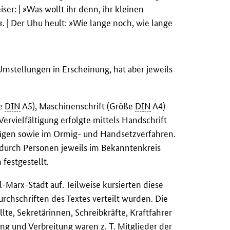
ser: | »Was wollt ihr denn, ihr kleinen
. | Der Uhu heult: »Wie lange noch, wie lange
 Umstellungen in Erscheinung, hat aber jeweils
ße
DIN
A5), Maschinenschrift (Größe
DIN
A4)
Vervielfältigung erfolgte mittels Handschrift
ägen sowie im Ormig- und Handsetzverfahren.
 durch Personen jeweils im Bekanntenkreis
 festgestellt.
l-Marx-Stadt auf. Teilweise kursierten diese
rchschriften des Textes verteilt wurden. Die
llte, Sekretärinnen, Schreibkräfte, Kraftfahrer
ung und Verbreitung waren z. T. Mitglieder der