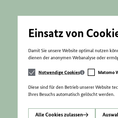
Direkt
zum
Seiteninhalt
springen
Einsatz von Cooki
Damit Sie unsere Website optimal nutzen könn
dienen der anonymen Webanalyse oder ermögl
Notwendige
Matomo
Notwendige Cookies
Matomo W
Cookies
Webstatistik
Diese sind für den Betrieb unserer Website t
Ihres Besuchs automatisch gelöscht werden.
Alle Cookies zulassen
Auswah