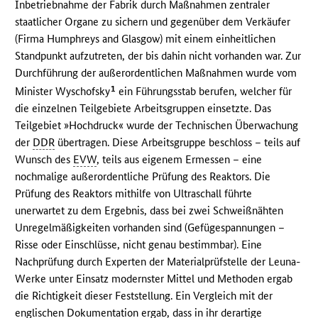
Inbetriebnahme der Fabrik durch Maßnahmen zentraler
staatlicher Organe zu sichern und gegenüber dem Verkäufer
(Firma Humphreys and Glasgow) mit einem einheitlichen
Standpunkt aufzutreten, der bis dahin nicht vorhanden war. Zur
Durchführung der außerordentlichen Maßnahmen wurde vom
1
Minister Wyschofsky
ein Führungsstab berufen, welcher für
die einzelnen Teilgebiete Arbeitsgruppen einsetzte. Das
Teilgebiet »Hochdruck« wurde der Technischen Überwachung
der
DDR
übertragen. Diese Arbeitsgruppe beschloss – teils auf
Wunsch des
EVW
, teils aus eigenem Ermessen – eine
nochmalige außerordentliche Prüfung des Reaktors. Die
Prüfung des Reaktors mithilfe von Ultraschall führte
unerwartet zu dem Ergebnis, dass bei zwei Schweißnähten
Unregelmäßigkeiten vorhanden sind (Gefügespannungen –
Risse oder Einschlüsse, nicht genau bestimmbar). Eine
Nachprüfung durch Experten der Materialprüfstelle der Leuna-
Werke unter Einsatz modernster Mittel und Methoden ergab
die Richtigkeit dieser Feststellung. Ein Vergleich mit der
englischen Dokumentation ergab, dass in ihr derartige