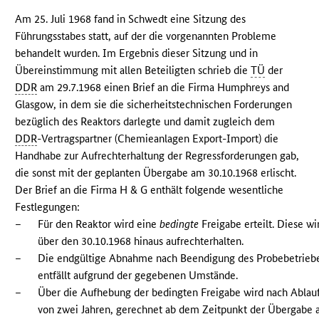
Am 25. Juli 1968 fand in Schwedt eine Sitzung des
Führungsstabes statt, auf der die vorgenannten Probleme
behandelt wurden. Im Ergebnis dieser Sitzung und in
Übereinstimmung mit allen Beteiligten schrieb die
TÜ
der
DDR
am 29.7.1968 einen Brief an die Firma Humphreys and
Glasgow, in dem sie die sicherheitstechnischen Forderungen
bezüglich des Reaktors darlegte und damit zugleich dem
DDR
-Vertragspartner (Chemieanlagen Export-Import) die
Handhabe zur Aufrechterhaltung der Regressforderungen gab,
die sonst mit der geplanten Übergabe am 30.10.1968 erlischt.
Der Brief an die Firma H & G enthält folgende wesentliche
Festlegungen:
–
Für den Reaktor wird eine
bedingte
Freigabe erteilt. Diese wi
über den 30.10.1968 hinaus aufrechterhalten.
–
Die endgültige Abnahme nach Beendigung des Probebetrieb
entfällt aufgrund der gegebenen Umstände.
–
Über die Aufhebung der bedingten Freigabe wird nach Ablau
von zwei Jahren, gerechnet ab dem Zeitpunkt der Übergabe 