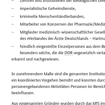
–
Zentren und Institutionen der ideologischen Dive
–
imperialistische Geheimdienste,
–
kriminelle Menschenhändlerbanden,
–
Mitarbeiter von Konzernen der Pharmazie/Mediz
–
Mitglieder medizinisch-wissenschaftlicher Gesell
des »Verbandes der Ärzte Deutschlands – Hartm
–
feindlich eingestellte Einzelpersonen aus dem B
besonders solche, die die
DDR
ungesetzlich verl
erkannt und nachgewiesen.
In zunehmendem Maße sind die genannten Instituti
ein koordiniertes Vorgehen bemüht und konnten durc
personengebundenen Aktivitäten Personen im Bereic
beeinflussen.
Aus vorgenannten Gründen wurden durch das
MfS
im