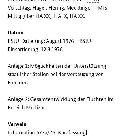
Vorschlag: Hager, Hering, Mecklinger –
MfS
:
Mittig (über
HA XX
),
HA IX
,
HA XX
.
Datum
BStU
-Datierung: August 1976 –
BStU
-
Einsortierung: 12.8.1976.
Anlage 1: Möglichkeiten der Unterstützung
staatlicher Stellen bei der Vorbeugung von
Fluchten.
Anlage 2: Gesamtentwicklung der Fluchten im
Bereich Medizin.
Verweis
Information
572a/76
[Kurzfassung].