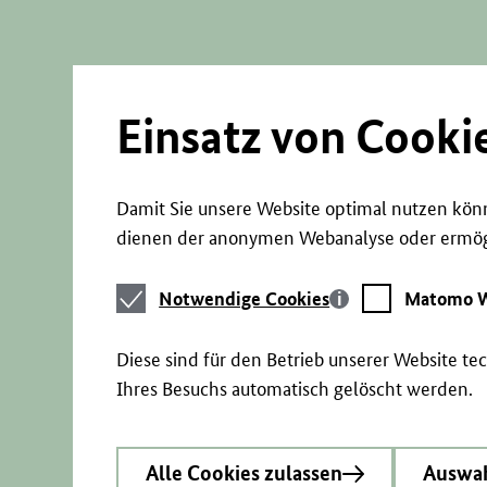
Direkt
zum
Seiteninhalt
springen
Einsatz von Cooki
Damit Sie unsere Website optimal nutzen könn
dienen der anonymen Webanalyse oder ermögl
Notwendige
Matomo
Notwendige Cookies
Matomo W
Cookies
Webstatistik
Diese sind für den Betrieb unserer Website t
Ihres Besuchs automatisch gelöscht werden.
Alle Cookies zulassen
Auswah