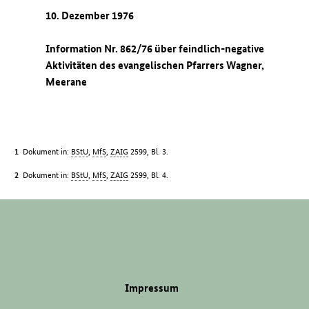
10. Dezember 1976
Information Nr. 862/76 über feindlich-negative
Aktivitäten des evangelischen Pfarrers Wagner,
Meerane
Dokument in:
BStU
,
MfS
,
ZAIG
2599, Bl. 3.
Dokument in:
BStU
,
MfS
,
ZAIG
2599, Bl. 4.
Impressum