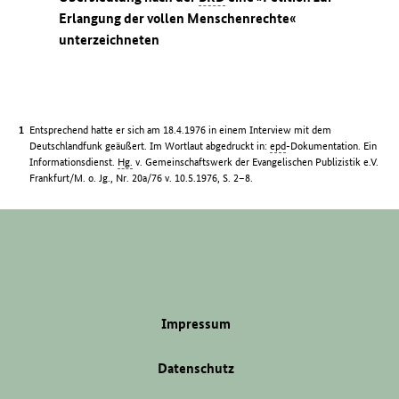
Erlangung der vollen Menschenrechte«
unterzeichneten
Entsprechend hatte er sich am 18.4.1976 in einem Interview mit dem
Deutschlandfunk geäußert. Im Wortlaut abgedruckt in:
epd
-Dokumentation. Ein
Informationsdienst.
Hg.
v. Gemeinschaftswerk der Evangelischen Publizistik e.V.
Frankfurt/M. o. Jg., Nr. 20a/76 v. 10.5.1976, S. 2–8.
Impressum
Datenschutz