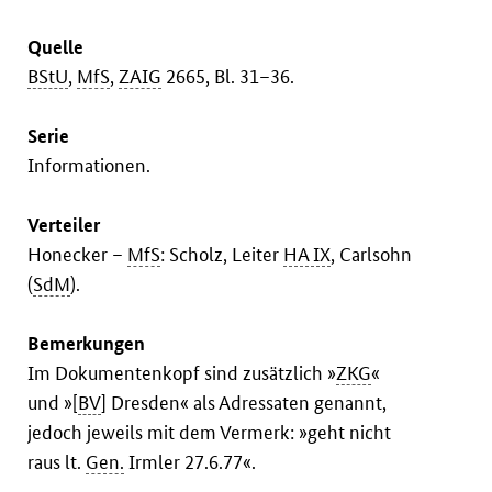
Quelle
BStU
,
MfS
,
ZAIG
2665, Bl. 31–36.
Serie
Informationen.
Verteiler
Honecker –
MfS
: Scholz, Leiter
HA IX
, Carlsohn
(
SdM
).
Bemerkungen
Im Dokumentenkopf sind zusätzlich »
ZKG
«
und »[
BV
] Dresden« als Adressaten genannt,
jedoch jeweils mit dem Vermerk: »geht nicht
raus lt.
Gen.
Irmler 27.6.77«.