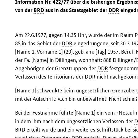
Information Nr. 422/77 über die bisherigen Ergebn
von der
BRD
aus in das Staatsgebiet der
DDR
eingedr
Am 22.6.1977, gegen 14.35 Uhr, wurde der im Raum Pro
85 in das Gebiet der
DDR
eingedrungene, seit 30.3.19
[Name 1, Vorname 1] (20), geb. am: [Tag] 1957, Beruf:
der Fa. [Name] in Dillingen, wohnhaft: 888 Dillingen/D
Angehörigen der Grenztruppen der
DDR
festgenomme
Verlassen des Territoriums der
DDR
nicht nachgekom
[Name 1] schwenkte beim ungesetzlichen Grenzübertri
mit der Aufschrift: »Ich bin unbewaffnet! Nicht schieß
Bei der Festnahme führte [Name 1] ein vom »Notauf
in dem ihm nach dem ungesetzlichen Verlassen der
D
BRD
erteilt wurde und ein weiteres Schriftstück bei 
staatlichen Organen der
DDR
enthält. Dieses als »Erö