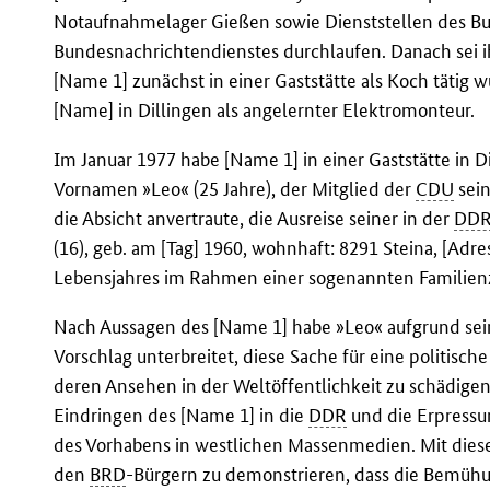
Notaufnahmelager Gießen sowie Dienststellen des B
Bundesnachrichtendienstes durchlaufen. Danach sei i
[Name 1] zunächst in einer Gaststätte als Koch tätig wu
[Name] in Dillingen als angelernter Elektromonteur.
Im Januar 1977 habe [Name 1] in einer Gaststätte in 
Vornamen »Leo« (25 Jahre), der Mitglied der
CDU
sein
die Absicht anvertraute, die Ausreise seiner in der
DD
(16), geb. am [Tag] 1960, wohnhaft: 8291 Steina, [Adr
Lebensjahres im Rahmen einer sogenannten Familie
Nach Aussagen des [Name 1] habe »Leo« aufgrund sei
Vorschlag unterbreitet, diese Sache für eine politisc
deren Ansehen in der Weltöffentlichkeit zu schädigen.
Eindringen des [Name 1] in die
DDR
und die Erpress
des Vorhabens in westlichen Massenmedien. Mit dieser
den
BRD
-Bürgern zu demonstrieren, dass die Bemüh