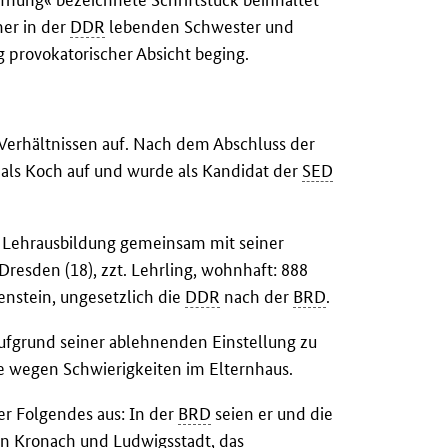
er in der
DDR
lebenden Schwester und
g provokatorischer Absicht beging.
Verhältnissen auf. Nach dem Abschluss der
als Koch auf und wurde als Kandidat der
SED
r Lehrausbildung gemeinsam mit seiner
Dresden (18), zzt. Lehrling, wohnhaft: 888
enstein, ungesetzlich die
DDR
nach der
BRD
.
ufgrund seiner ablehnenden Einstellung zu
 wegen Schwierigkeiten im Elternhaus.
er Folgendes aus: In der
BRD
seien er und die
in Kronach und Ludwigsstadt, das