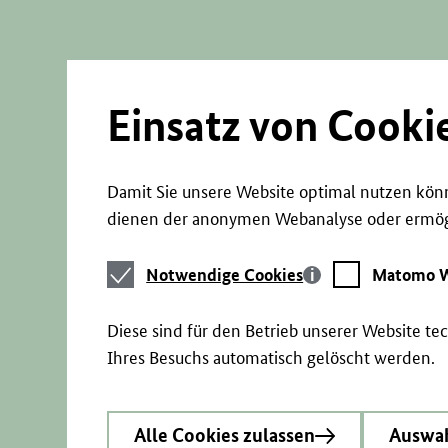
Direkt
zum
Seiteninhalt
springen
Einsatz von Cooki
Damit Sie unsere Website optimal nutzen könn
dienen der anonymen Webanalyse oder ermögl
Notwendige
Matomo
Notwendige Cookies
Matomo W
Cookies
Webstatistik
Diese sind für den Betrieb unserer Website t
Ihres Besuchs automatisch gelöscht werden.
Alle Cookies zulassen
Auswah