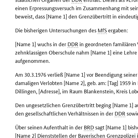
einen Erpressungsversuch im Zusammenhang mit sein
beweist, dass [Name 1] den Grenzübertritt in eindeuti
Die bisherigen Untersuchungen des
MfS
ergaben:
[Name 1] wuchs in der
DDR
in geordneten familiären 
zehnklassigen Oberschule nahm [Name 1] eine Lehre 
aufgenommen.
Am 30.3.1976 verließ [Name 1] vor Beendigung seine
damaligen Verlobten [Name 2], geb. am: [Tag] 1959 in 
Dillingen, [Adresse], im Raum Blankenstein, Kreis Lob
Den ungesetzlichen Grenzübertritt beging [Name 1] a
den gesellschaftlichen Verhältnissen in der
DDR
sowie
Über seinen Aufenthalt in der
BRD
sagt [Name 1] bish
[Name 2] Dienststellen der Bayerischen Grenzpolizei 