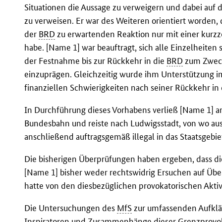
Situationen die Aussage zu verweigern und dabei auf 
zu verweisen. Er war des Weiteren orientiert worden
der
BRD
zu erwartenden Reaktion nur mit einer kurzze
habe. [Name 1] war beauftragt, sich alle Einzelheiten 
der Festnahme bis zur Rückkehr in die
BRD
zum Zweck
einzuprägen. Gleichzeitig wurde ihm Unterstützung im
finanziellen Schwierigkeiten nach seiner Rückkehr in
In Durchführung dieses Vorhabens verließ [Name 1] am
Bundesbahn und reiste nach Ludwigsstadt, von wo aus 
anschließend auftragsgemäß illegal in das Staatsgebi
Die bisherigen Überprüfungen haben ergeben, dass di
[Name 1] bisher weder rechtswidrig Ersuchen auf Üb
hatte von den diesbezüglichen provokatorischen Aktiv
Die Untersuchungen des
MfS
zur umfassenden Aufklä
Inspiratoren und Zusammenhänge dieser Grenzprovok