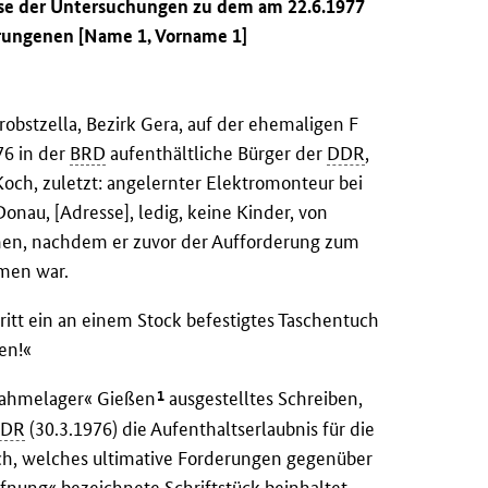
isse der Untersuchungen zu dem am 22.6.1977
ungenen [Name 1, Vorname 1]
bstzella, Bezirk Gera, auf der ehemaligen F
76 in der
BRD
aufenthältliche Bürger der
DDR
,
 Koch, zuletzt: angelernter Elektromonteur bei
onau, [Adresse], ledig, keine Kinder, von
n, nachdem er zuvor der Aufforderung zum
men war.
tt ein an einem Stock befestigtes Taschentuch
en!«
1
nahmelager« Gießen
ausgestelltes Schreiben,
DR
(30.3.1976) die Aufenthaltserlaubnis für die
sich, welches ultimative Forderungen gegenüber
ffnung« bezeichnete Schriftstück beinhaltet