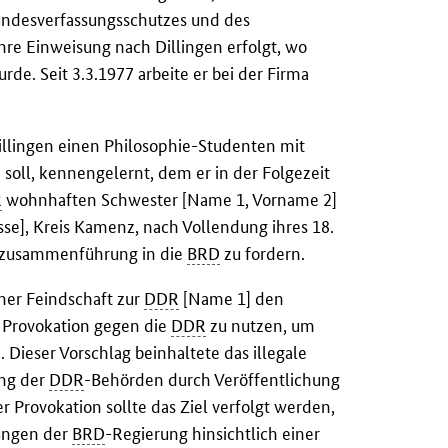
undesverfassungsschutzes und des
hre Einweisung nach Dillingen erfolgt, wo
rde. Seit 3.3.1977 arbeite er bei der Firma
Dillingen einen Philosophie-Studenten mit
 soll, kennengelernt, dem er in der Folgezeit
R
wohnhaften Schwester [Name 1, Vorname 2]
esse], Kreis Kamenz, nach Vollendung ihres 18.
nzusammenführung in die
BRD
zu fordern.
ner Feindschaft zur
DDR
[Name 1] den
he Provokation gegen die
DDR
zu nutzen, um
 Dieser Vorschlag beinhaltete das illegale
ung der
DDR
-Behörden durch Veröffentlichung
 Provokation sollte das Ziel verfolgt werden,
ungen der
BRD
-Regierung hinsichtlich einer