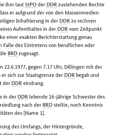
die ihm laut
StPO
der
DDR
zustehenden Rechte
, dass er aufgrund der von den Massenmedien
itigen Inhaftierung in der
DDR
zu rechnen
seines Aufenthaltes in der
DDR
vom Zeitpunkt
e einer exakten Berichterstattung genau
 Falle des Eintretens von beruflichen oder
 die
BRD
zugesagt.
 22.6.1977, gegen 7.17 Uhr, Dillingen mit der
er sich zur Staatsgrenze der
DDR
begab und
et der
DDR
eindrang.
e in der
DDR
lebende 16-jährige Schwester des
ersiedlung nach der
BRD
stellte, noch Kenntnis
itäten des [Name 1].
rung des Umfangs, der Hintergründe,
ation werden fortgesetzt.