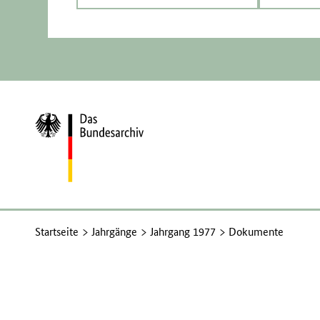
Zur
Startseite
Startseite
Jahrgänge
Jahrgang 1977
Dokumente