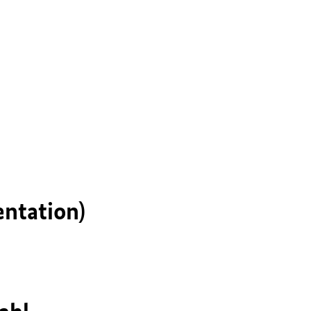
entation)