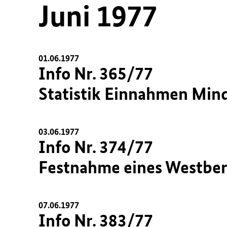
Juni 1977
01.06.1977
Info Nr. 365/77
Statistik Einnahmen Min
03.06.1977
Info Nr. 374/77
Festnahme eines Westberl
07.06.1977
Info Nr. 383/77