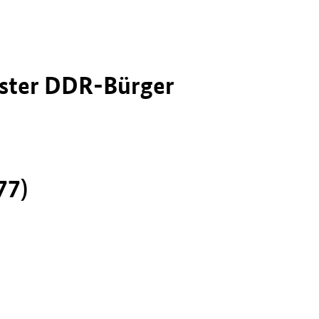
ister DDR-Bürger
77)