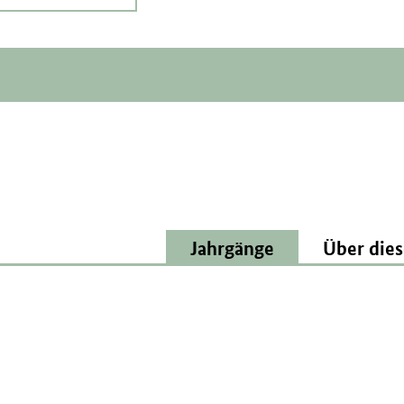
Jahrgänge
Über dies