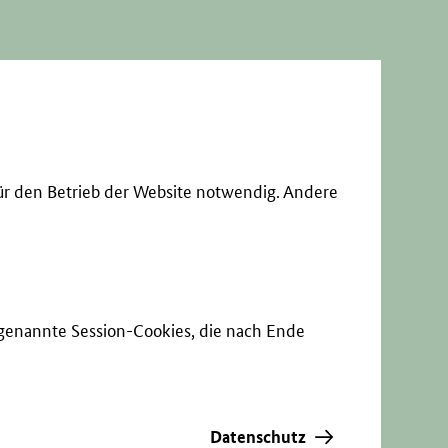
ür den Betrieb der Website notwendig. Andere
sogenannte Session-Cookies, die nach Ende
Datenschutz