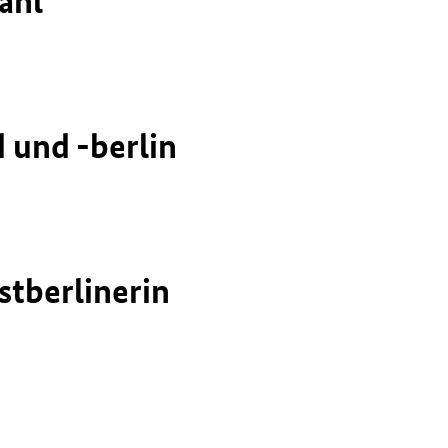
ahl
 und -berlin
stberlinerin