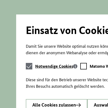
Direkt
zum
Seiteninhalt
springen
Einsatz von Cooki
Damit Sie unsere Website optimal nutzen könn
dienen der anonymen Webanalyse oder ermögl
Notwendige
Matomo
Notwendige Cookies
Matomo W
Cookies
Webstatistik
Diese sind für den Betrieb unserer Website t
Ihres Besuchs automatisch gelöscht werden.
Alle Cookies zulassen
Auswah