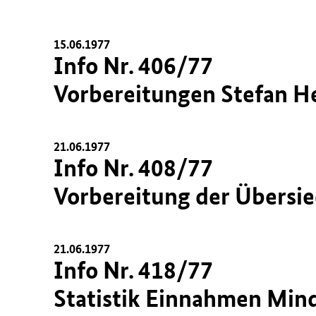
15.06.1977
Info Nr. 406/77
Vorbereitungen Stefan H
21.06.1977
Info Nr. 408/77
Vorbereitung der Übersi
21.06.1977
Info Nr. 418/77
Statistik Einnahmen Min