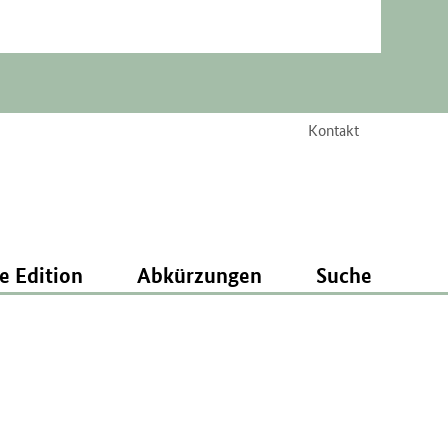
Kontakt
e Edition
Abkürzungen
Suche