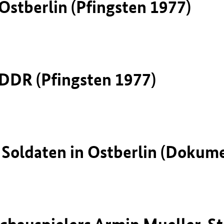
Ostberlin (Pfingsten 1977)
 DDR (Pfingsten 1977)
r Soldaten in Ostberlin (Dokum