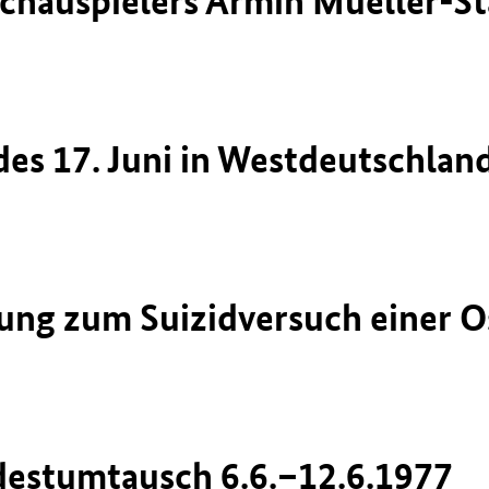
chauspielers Armin Mueller-St
es 17. Juni in Westdeutschland
ng zum Suizidversuch einer O
destumtausch 6.6.–12.6.1977