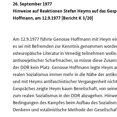
26. September 1977
Hinweise auf Reaktionen Stefan Heyms auf das Gespr
Hoffmann, am 12.9.1977 [Bericht K 3/20]
Am 12.9.1977 führte Genosse Hoffmann mit Heym ein c
es sei mit Befremden zur Kenntnis genommen worde
osteuropäische Literatur in Venedig teilnehmen woll
antisowjetischer Scharfmacher, so müsse diese Zusam
der
DDR
kein Platz. Genosse Hoffmann legte Heym au
realen Sozialismus immer mehr in die Nähe der anti
und mit Heyms antifaschistischer Vergangenheit nich
Gespräches zeigte Heym kaum Bereitschaft, von sein
zum realen Sozialismus in der
DDR
abzugehen. Hinwei
Bedingungen des Kampfes beim Aufbau des Sozialismus
Denken« und »stalinistische Methode der Gesellschaft