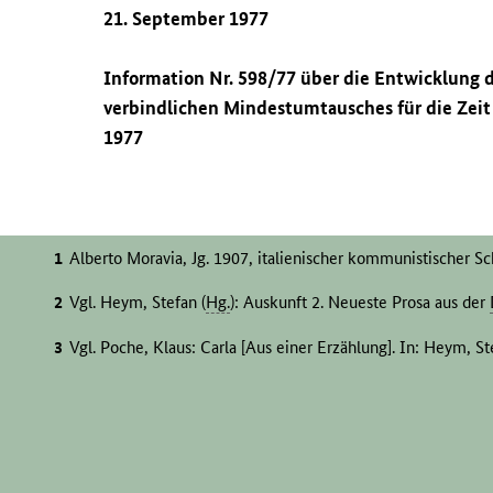
21. September 1977
Information Nr. 598/77 über die Entwicklung
verbindlichen Mindestumtausches für die Zeit
1977
Alberto Moravia, Jg. 1907, italienischer kommunistischer Schr
Vgl. Heym, Stefan (
Hg.
): Auskunft 2. Neueste Prosa aus der
Vgl. Poche, Klaus: Carla [Aus einer Erzählung]. In: Heym, St
München 1978, S. 83–86.