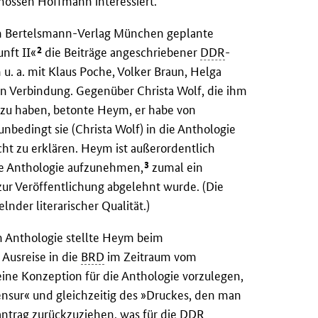
nossen Hoffmann interessiert.
 im Bertelsmann-Verlag München geplante
2
unft II«
die Beiträge angeschriebener
DDR
-
 u. a. mit Klaus Poche, Volker Braun, Helga
in Verbindung. Gegenüber Christa Wolf, die ihm
ff zu haben, betonte Heym, er habe von
nbedingt sie (Christa Wolf) in die Anthologie
cht zu erklären. Heym ist außerordentlich
3
die Anthologie aufzunehmen,
zumal ein
ur Veröffentlichung abgelehnt wurde. (Die
nder literarischer Qualität.)
 Anthologie stellte Heym beim
 Ausreise in die
BRD
im Zeitraum vom
eine Konzeption für die Anthologie vorzulegen,
ensur« und gleichzeitig des »Druckes, den man
antrag zurückzuziehen, was für die
DDR