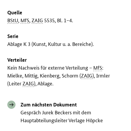
Quelle
BStU
,
MfS
,
ZAIG
5535, Bl. 1–4.
Serie
Ablage K 3 (Kunst, Kultur u. a. Bereiche).
Verteiler
Kein Nachweis für externe Verteilung –
MfS
:
Mielke, Mittig, Kienberg, Schorm (
ZAIG
), Irmler
(Leiter
ZAIG
), Ablage.
Zum nächsten Dokument
Gespräch Jurek Beckers mit dem
Hauptabteilungsleiter Verlage Höpcke