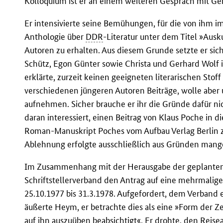
Kolloquium ist er an einem weiteren Gespräch mit Ge
Er intensivierte seine Bemühungen, für die von ihm
Anthologie über
DDR
-Literatur unter dem Titel »Ausk
Autoren zu erhalten. Aus diesem Grunde setzte er sich
Schütz, Egon Günter sowie Christa und Gerhard Wolf 
erklärte, zurzeit keinen geeigneten literarischen Sto
verschiedenen jüngeren Autoren Beiträge, wolle aber u
aufnehmen. Sicher brauche er ihr die Gründe dafür ni
daran interessiert, einen Beitrag von Klaus Poche in 
Roman-Manuskript Poches vom Aufbau Verlag Berlin z
Ablehnung erfolgte ausschließlich aus Gründen mangel
Im Zusammenhang mit der Herausgabe der geplanten
Schriftstellerverband den Antrag auf eine mehrmalige
25.10.1977 bis 31.3.1978. Aufgefordert, dem Verband 
äußerte Heym, er betrachte dies als eine »Form der Z
auf ihn auszuüben beabsichtigt«. Er drohte, den Reise