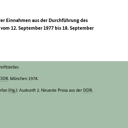
 der Einnahmen aus der Durchführung des
 vom 12. September 1977 bis 18. September
iftsteller.
DDR
. München 1978.
efan (
Hg.
): Auskunft 2. Neueste Prosa aus der
DDR
.