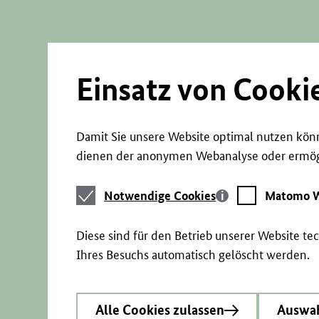
Direkt
zum
Seiteninhalt
springen
Einsatz von Cooki
Damit Sie unsere Website optimal nutzen könn
dienen der anonymen Webanalyse oder ermögl
Notwendige
Matomo
Notwendige Cookies
Matomo W
Cookies
Webstatistik
Diese sind für den Betrieb unserer Website t
Ihres Besuchs automatisch gelöscht werden.
Alle Cookies zulassen
Auswah