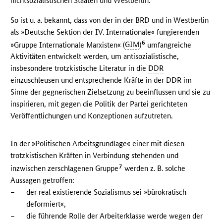
nichtsozialistischen Staaten und Westberlin.
So ist u. a. bekannt, dass von der in der
BRD
und in Westberlin
als »Deutsche Sektion der IV. Internationale« fungierenden
6
»Gruppe Internationale Marxisten« (
GIM
)
umfangreiche
Aktivitäten entwickelt werden, um antisozialistische,
insbesondere trotzkistische Literatur in die
DDR
einzuschleusen und entsprechende Kräfte in der
DDR
im
Sinne der gegnerischen Zielsetzung zu beeinflussen und sie zu
inspirieren, mit gegen die Politik der Partei gerichteten
Veröffentlichungen und Konzeptionen aufzutreten.
In der »Politischen Arbeitsgrundlage« einer mit diesen
trotzkistischen Kräften in Verbindung stehenden und
7
inzwischen zerschlagenen Gruppe
werden z. B. solche
Aussagen getroffen:
–
der real existierende Sozialismus sei »bürokratisch
deformiert«,
–
die führende Rolle der Arbeiterklasse werde wegen der