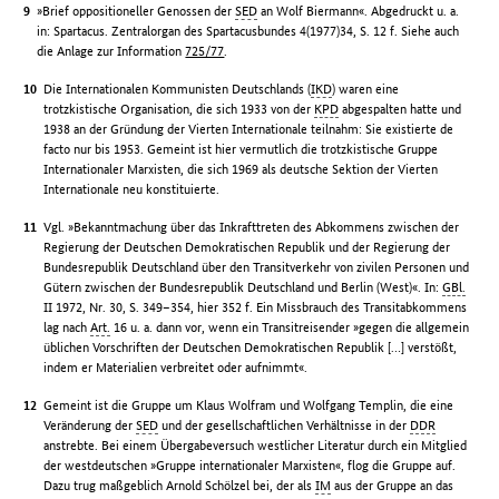
»Brief oppositioneller Genossen der
SED
an Wolf Biermann«. Abgedruckt u. a.
in: Spartacus. Zentralorgan des Spartacusbundes 4(1977)34, S. 12 f. Siehe auch
die Anlage zur Information
725/77
.
Die Internationalen Kommunisten Deutschlands (
IKD
) waren eine
trotzkistische Organisation, die sich 1933 von der
KPD
abgespalten hatte und
1938 an der Gründung der Vierten Internationale teilnahm: Sie existierte de
facto nur bis 1953. Gemeint ist hier vermutlich die trotzkistische Gruppe
Internationaler Marxisten, die sich 1969 als deutsche Sektion der Vierten
Internationale neu konstituierte.
Vgl. »Bekanntmachung über das Inkrafttreten des Abkommens zwischen der
Regierung der Deutschen Demokratischen Republik und der Regierung der
Bundesrepublik Deutschland über den Transitverkehr von zivilen Personen und
Gütern zwischen der Bundesrepublik Deutschland und Berlin (West)«. In:
GBl.
II 1972, Nr. 30, S. 349–354, hier 352 f. Ein Missbrauch des Transitabkommens
lag nach
Art.
16 u. a. dann vor, wenn ein Transitreisender »gegen die allgemein
üblichen Vorschriften der Deutschen Demokratischen Republik […] verstößt,
indem er Materialien verbreitet oder aufnimmt«.
Gemeint ist die Gruppe um Klaus Wolfram und Wolfgang Templin, die eine
Veränderung der
SED
und der gesellschaftlichen Verhältnisse in der
DDR
anstrebte. Bei einem Übergabeversuch westlicher Literatur durch ein Mitglied
der westdeutschen »Gruppe internationaler Marxisten«, flog die Gruppe auf.
Dazu trug maßgeblich Arnold Schölzel bei, der als
IM
aus der Gruppe an das