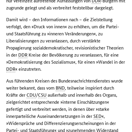
nur vereinzelt auftretende Auffassungen von
DDR
-Bürgern mit
zugrunde gelegt und als verbreitet feststellbar dargelegt.
Damit wird – den Informationen nach – die Zielstellung
verfolgt, den »Druck von innen« zu erhöhen, um die Partei-
und Staatsführung zu »inneren Veränderungen«, zu
Liberalisierungen zu veranlassen, durch verstärkte
Propagierung sozialdemokratischer, revisionistischer Theorien
in der
DDR
Kreise der Bevölkerung zu veranlassen, für eine
»Demokratisierung des Sozialismus«, für einen »Wandel in der
DDR
« einzutreten.
Aus führenden Kreisen des Bundesnachrichtendienstes wurde
weiter bekannt, dass vom
BND
, teilweise inspiriert durch
Kräfte der
CDU
/
CSU
außerhalb und innerhalb des Organs,
zielgerichtet entsprechende »interne Einschätzungen«
gefertigt und verbreitet werden, in denen über »starke
innerparteiliche Auseinandersetzungen in der
SED
«,
»Widersprüche und Differenzierungserscheinungen in der
Partei- und Staatsführung« und »zunehmenden Widerstand