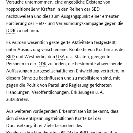
Versuche unternommen, eine angebliche Existenz von
»oppositionellen« Kräften in den Reihen der
SED
nachzuweisen und dies zum Ausgangspunkt einer erneuten
Forcierung der Hetz- und Verleumdungskampagne gegen die
DDR
zu nehmen.
Es wurden wesentlich gesteigerte Aktivitäten festgestellt,
unter Ausnutzung verschiedener Kontakte von Kräften aus der
BRD
und Westberlin, den
USA
u. a. Staaten, geeignete
Personen in der
DDR
zu finden, die bestimmte abweichende
Auffassungen zur gesellschaftlichen Entwicklung vertreten, in
diesem Sinne zu beeinflussen und zu mobilisieren sind, mit
gegen die Politik von Partei und Regierung gerichteten
Handlungen, Veröffentlichungen, Erklärungen u. Ä.
aufzutreten.
Aus weiteren vorliegenden Erkenntnissen ist bekannt, dass
sich diese entspannungsfeindlichen Kräfte bei der
Durchsetzung ihrer Ziele besonders des
Bundesnachrichtendienstes (
BND
) der
BRD
bedienen. Ihm