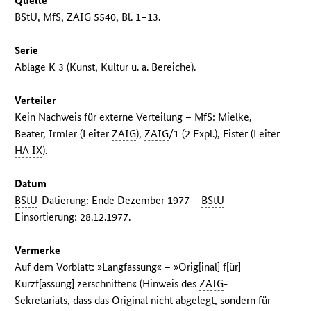
Quelle
BStU
,
MfS
,
ZAIG
5540, Bl. 1–13.
Serie
Ablage K 3 (Kunst, Kultur u. a. Bereiche).
Verteiler
Kein Nachweis für externe Verteilung –
MfS
: Mielke,
Beater, Irmler (Leiter
ZAIG
),
ZAIG
/1 (2 Expl.), Fister (Leiter
HA IX
).
Datum
BStU
-Datierung: Ende Dezember 1977 –
BStU
-
Einsortierung: 28.12.1977.
Vermerke
Auf dem Vorblatt: »Langfassung« – »Orig[inal] f[ür]
Kurzf[assung] zerschnitten« (Hinweis des
ZAIG
-
Sekretariats, dass das Original nicht abgelegt, sondern für