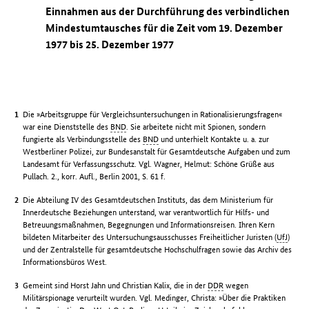
Einnahmen aus der Durchführung des verbindlichen
Mindestumtausches für die Zeit vom 19. Dezember
1977 bis 25. Dezember 1977
Die »Arbeitsgruppe für Vergleichsuntersuchungen in Rationalisierungsfragen«
war eine Dienststelle des
BND
. Sie arbeitete nicht mit Spionen, sondern
fungierte als Verbindungsstelle des
BND
und unterhielt Kontakte u. a. zur
Westberliner Polizei, zur Bundesanstalt für Gesamtdeutsche Aufgaben und zum
Landesamt für Verfassungsschutz. Vgl. Wagner, Helmut: Schöne Grüße aus
Pullach. 2., korr. Aufl., Berlin 2001, S. 61 f.
Die Abteilung IV des Gesamtdeutschen Instituts, das dem Ministerium für
Innerdeutsche Beziehungen unterstand, war verantwortlich für Hilfs- und
Betreuungsmaßnahmen, Begegnungen und Informationsreisen. Ihren Kern
bildeten Mitarbeiter des Untersuchungsausschusses Freiheitlicher Juristen (
UfJ
)
und der Zentralstelle für gesamtdeutsche Hochschulfragen sowie das Archiv des
Informationsbüros West.
Gemeint sind Horst Jahn und Christian Kalix, die in der
DDR
wegen
Militärspionage verurteilt wurden. Vgl. Medinger, Christa: »Über die Praktiken