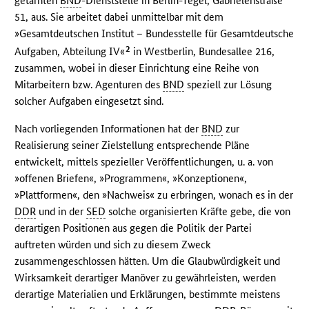
getarnten
BND
-Dienststelle in Berlin-Tegel, Gabrielenstraße
51, aus. Sie arbeitet dabei unmittelbar mit dem
»Gesamtdeutschen Institut – Bundesstelle für Gesamtdeutsche
2
Aufgaben, Abteilung IV«
in Westberlin, Bundesallee 216,
zusammen, wobei in dieser Einrichtung eine Reihe von
Mitarbeitern bzw. Agenturen des
BND
speziell zur Lösung
solcher Aufgaben eingesetzt sind.
Nach vorliegenden Informationen hat der
BND
zur
Realisierung seiner Zielstellung entsprechende Pläne
entwickelt, mittels spezieller Veröffentlichungen, u. a. von
»offenen Briefen«, »Programmen«, »Konzeptionen«,
»Plattformen«, den »Nachweis« zu erbringen, wonach es in der
DDR
und in der
SED
solche organisierten Kräfte gebe, die von
derartigen Positionen aus gegen die Politik der Partei
auftreten würden und sich zu diesem Zweck
zusammengeschlossen hätten. Um die Glaubwürdigkeit und
Wirksamkeit derartiger Manöver zu gewährleisten, werden
derartige Materialien und Erklärungen, bestimmte meistens