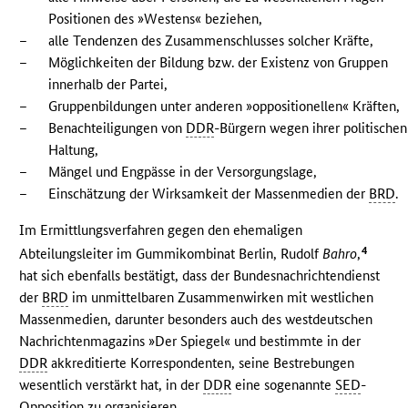
Positionen des »Westens« beziehen,
–
alle Tendenzen des Zusammenschlusses solcher Kräfte,
–
Möglichkeiten der Bildung bzw. der Existenz von Gruppen
innerhalb der Partei,
–
Gruppenbildungen unter anderen »oppositionellen« Kräften,
–
Benachteiligungen von
DDR
-Bürgern wegen ihrer politischen
Haltung,
–
Mängel und Engpässe in der Versorgungslage,
–
Einschätzung der Wirksamkeit der Massenmedien der
BRD
.
Im Ermittlungsverfahren gegen den ehemaligen
4
Abteilungsleiter im Gummikombinat Berlin, Rudolf
Bahro
,
hat sich ebenfalls bestätigt, dass der Bundesnachrichtendienst
der
BRD
im unmittelbaren Zusammenwirken mit westlichen
Massenmedien, darunter besonders auch des westdeutschen
Nachrichtenmagazins »Der Spiegel« und bestimmte in der
DDR
akkreditierte Korrespondenten, seine Bestrebungen
wesentlich verstärkt hat, in der
DDR
eine sogenannte
SED
-
Opposition zu organisieren.