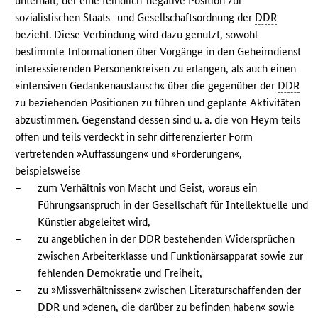
unterhält, der eine feindlich-negative Position zur
sozialistischen Staats- und Gesellschaftsordnung der
DDR
bezieht. Diese Verbindung wird dazu genutzt, sowohl
bestimmte Informationen über Vorgänge in den Geheimdienst
interessierenden Personenkreisen zu erlangen, als auch einen
»intensiven Gedankenaustausch« über die gegenüber der
DDR
zu beziehenden Positionen zu führen und geplante Aktivitäten
abzustimmen. Gegenstand dessen sind u. a. die von Heym teils
offen und teils verdeckt in sehr differenzierter Form
vertretenden »Auffassungen« und »Forderungen«,
beispielsweise
–
zum Verhältnis von Macht und Geist, woraus ein
Führungsanspruch in der Gesellschaft für Intellektuelle und
Künstler abgeleitet wird,
–
zu angeblichen in der
DDR
bestehenden Widersprüchen
zwischen Arbeiterklasse und Funktionärsapparat sowie zur
fehlenden Demokratie und Freiheit,
–
zu »Missverhältnissen« zwischen Literaturschaffenden der
DDR
und »denen, die darüber zu befinden haben« sowie