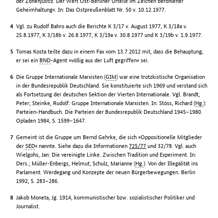
der Zonenjustiz. Der Wert Ost-Berliner Urteile im Zeichen befohlener
Geheimhaltung«. In: Das Ostpreußenblatt Nr. 50 v. 10.12.1977.
Vgl. zu Rudolf Bahro auch die Berichte K 3/17 v. August 1977, K 3/18a v.
25.8.1977, K 3/18b v. 26.8.1977, K 3/19a v. 30.8.1977 und K 3/19b v. 1.9.1977.
Tomas Kosta teilte dazu in einem Fax vom 13.7.2012 mit, dass die Behauptung,
er sei ein
BND
-Agent »völlig aus der Luft gegriffen« sei.
Die Gruppe Internationale Marxisten (
GIM
) war eine trotzkistische Organisation
in der Bundesrepublik Deutschland. Sie konstituierte sich 1969 und verstand sich
als Fortsetzung der deutschen Sektion der Vierten Internationale. Vgl. Brandt,
Peter; Steinke, Rudolf: Gruppe Internationale Marxisten. In: Stöss, Richard (
Hg.
):
Parteien-Handbuch. Die Parteien der Bundesrepublik Deutschland 1945–1980.
Opladen 1984, S. 1599–1647.
Gemeint ist die Gruppe um Bernd Gehrke, die sich »Oppositionelle Mitglieder
der
SED
« nannte. Siehe dazu die Informationen
725/77
und 32/78. Vgl. auch
Wielgohs, Jan: Die vereinigte Linke. Zwischen Tradition und Experiment. In:
Ders.; Müller-Enbergs, Helmut; Schulz, Marianne (
Hg.
): Von der Illegalität ins
Parlament. Werdegang und Konzepte der neuen Bürgerbewegungen. Berlin
1992, S. 283–286.
Jakob Moneta, Jg. 1914, kommunistischer bzw. sozialistischer Politiker und
Journalist.