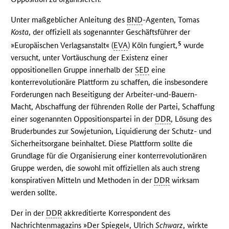
Unter maßgeblicher Anleitung des
BND
-Agenten, Tomas
Kosta
, der offiziell als sogenannter Geschäftsführer der
5
»Europäischen Verlagsanstalt« (
EVA
) Köln fungiert,
wurde
versucht, unter Vortäuschung der Existenz einer
oppositionellen Gruppe innerhalb der
SED
eine
konterrevolutionäre Plattform zu schaffen, die insbesondere
Forderungen nach Beseitigung der Arbeiter-und-Bauern-
Macht, Abschaffung der führenden Rolle der Partei, Schaffung
einer sogenannten Oppositionspartei in der
DDR
, Lösung des
Bruderbundes zur Sowjetunion, Liquidierung der Schutz- und
Sicherheitsorgane beinhaltet. Diese Plattform sollte die
Grundlage für die Organisierung einer konterrevolutionären
Gruppe werden, die sowohl mit offiziellen als auch streng
konspirativen Mitteln und Methoden in der
DDR
wirksam
werden sollte.
Der in der
DDR
akkreditierte Korrespondent des
Nachrichtenmagazins »Der Spiegel«, Ulrich
Schwarz
, wirkte