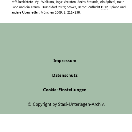
MfS
berichtete. Vgl. Wolfram, Inga: Verraten. Sechs Freunde, ein Spitzel, mein
Land und ein Traum. Düsseldorf 2009; Stöver, Bernd: Zuflucht
DDR
. Spione und
andere Übersiedler. München 2009, S. 211–238.
Impressum
Datenschutz
Cookie-Einstellungen
© Copyright by Stasi-Unterlagen-Archiv.