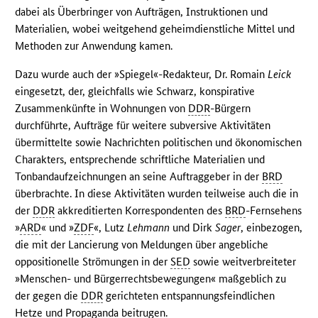
dabei als Überbringer von Aufträgen, Instruktionen und
Materialien, wobei weitgehend geheimdienstliche Mittel und
Methoden zur Anwendung kamen.
Dazu wurde auch der »Spiegel«-Redakteur, Dr. Romain
Leick
eingesetzt, der, gleichfalls wie Schwarz, konspirative
Zusammenkünfte in Wohnungen von
DDR
-Bürgern
durchführte, Aufträge für weitere subversive Aktivitäten
übermittelte sowie Nachrichten politischen und ökonomischen
Charakters, entsprechende schriftliche Materialien und
Tonbandaufzeichnungen an seine Auftraggeber in der
BRD
überbrachte. In diese Aktivitäten wurden teilweise auch die in
der
DDR
akkreditierten Korrespondenten des
BRD
-Fernsehens
»
ARD
« und »
ZDF
«, Lutz
Lehmann
und Dirk
Sager
, einbezogen,
die mit der Lancierung von Meldungen über angebliche
oppositionelle Strömungen in der
SED
sowie weitverbreiteter
»Menschen- und Bürgerrechtsbewegungen« maßgeblich zu
der gegen die
DDR
gerichteten entspannungsfeindlichen
Hetze und Propaganda beitrugen.