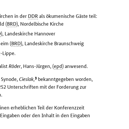
irchen in der
DDR
als ökumenische Gäste teil:
ld (
BRD
), Nordelbische Kirche
D
), Landeskirche Hannover
heim (
BRD
), Landeskirche Braunschweig
-Lippe.
list
Röder
, Hans-Jürgen, (
epd
) anwesend.
3
r Synode,
Cieslak
,
bekanntgegeben worden,
252 Unterschriften mit der Forderung zur
n.
inen erheblichen Teil der Konferenzzeit
 Eingaben oder den Inhalt in den Eingaben