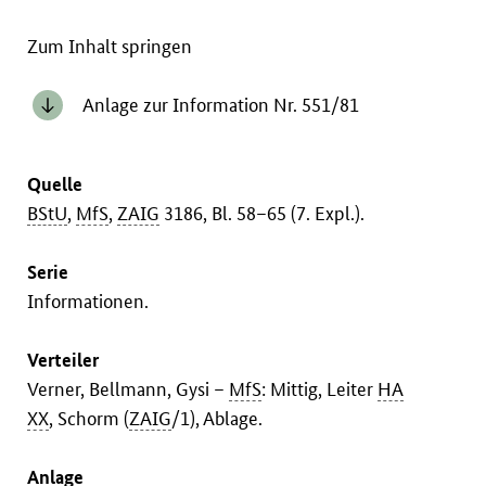
Zum Inhalt springen
Anlage zur Information Nr. 551/81
Quelle
BStU
,
MfS
,
ZAIG
3186, Bl. 58–65 (7. Expl.).
Serie
Informationen.
Verteiler
Verner, Bellmann, Gysi –
MfS
: Mittig, Leiter
HA
XX
, Schorm (
ZAIG
/1), Ablage.
Anlage