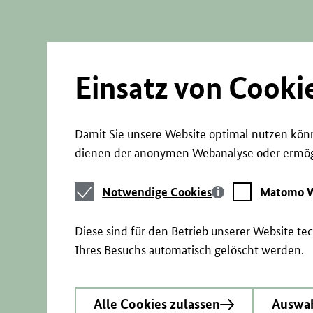
Direkt
zum
Seiteninhalt
springen
Einsatz von Cooki
Damit Sie unsere Website optimal nutzen könn
dienen der anonymen Webanalyse oder ermögl
Notwendige
Matomo
Notwendige Cookies
Matomo W
Cookies
Webstatistik
Diese sind für den Betrieb unserer Website t
Ihres Besuchs automatisch gelöscht werden.
Alle Cookies zulassen
Auswah