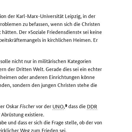
on der Karl-Marx-Universität Leipzig, in der
 Problemen zu befassen, wenn sich die Christen
 hätten. Der »Soziale Friedensdienst« sei keine
beitskräftemangels in kirchlichen Heimen. Er
olle nicht nur in militärischen Kategorien
rn der Dritten Welt. Gerade dies sei ein echter
tersheimen oder anderen Einrichtungen könne
nden, sondern den jungen Christen stehe die
9
ter Oskar
Fischer
vor der
UNO
,
dass die
DDR
 Abrüstung existiere.
be und dass er sich die Frage stelle, ob der von
rklicher Weg zum Frieden sei.