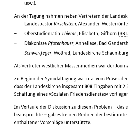
usw.).
An der Tagung nahmen neben Vertretern der Landesk
–
Landespastor
Kirschstein
, Alexander, Westerrönfe
–
Oberstudienrätin
Thieme
, Elisabeth, Gifhorn (
BR
–
Diakonisse
Pfotenhauer
, Anneliese, Bad Ganders
–
Schwertfeger
, Wollrad, Landeskirche Schaumburg
Als Vertreter westlicher Massenmedien war der Journa
Zu Beginn der Synodaltagung war u. a. vom Präses de
dass der Landeskirche insgesamt 808 Eingaben mit 2 
Schaffung eines »Sozialen Friedensdienstes« vorliege
Im Verlaufe der Diskussion zu diesem Problem – das e
beanspruchte – gab es keinen Redner, der bestimmte
enthaltener Vorschläge unterstützte.