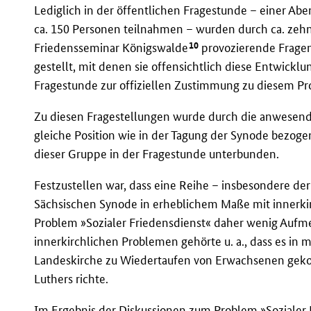
Lediglich in der öffentlichen Fragestunde – einer Ab
ca. 150 Personen teilnahmen – wurden durch ca. ze
10
Friedensseminar Königswalde
provozierende Fragen
gestellt, mit denen sie offensichtlich diese Entwickl
Fragestunde zur offiziellen Zustimmung zu diesem Pr
Zu diesen Fragestellungen wurde durch die anwesend
gleiche Position wie in der Tagung der Synode bezo
dieser Gruppe in der Fragestunde unterbunden.
Festzustellen war, dass eine Reihe – insbesondere der
Sächsischen Synode in erheblichem Maße mit innerk
Problem »Sozialer Friedensdienst« daher wenig Aufm
innerkirchlichen Problemen gehörte u. a., dass es i
Landeskirche zu Wiedertaufen von Erwachsenen gekom
Luthers richte.
Im Ergebnis der Diskussionen zum Problem »Sozialer F