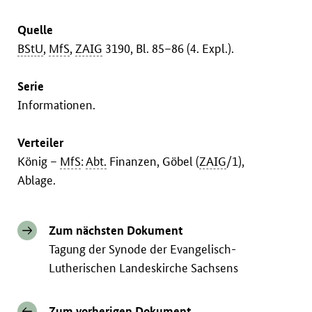
Quelle
BStU
,
MfS
,
ZAIG
3190, Bl. 85–86 (4. Expl.).
Serie
Informationen.
Verteiler
König –
MfS
:
Abt.
Finanzen, Göbel (
ZAIG
/1),
Ablage.
Zum nächsten Dokument
Tagung der Synode der Evangelisch-
Lutherischen Landeskirche Sachsens
Zum vorherigen Dokument