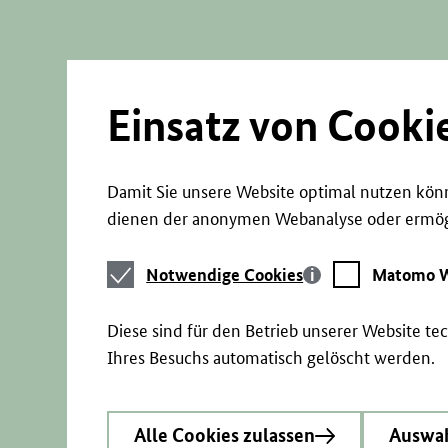
Direkt
zum
Seiteninhalt
springen
Einsatz von Cooki
Damit Sie unsere Website optimal nutzen könn
dienen der anonymen Webanalyse oder ermögl
Notwendige
Matomo
Notwendige Cookies
Matomo W
Cookies
Webstatistik
Diese sind für den Betrieb unserer Website t
Ihres Besuchs automatisch gelöscht werden.
Alle Cookies zulassen
Auswah