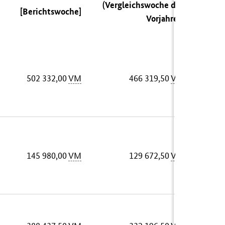
(Vergleichswoche des
[Berichtswoche]
Vorjahres)
502 332,00
VM
466 319,50
VM
145 980,00
VM
129 672,50
VM