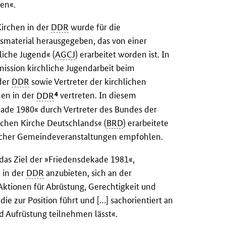
ken«.
Kirchen in der
DDR
wurde für die
smaterial herausgegeben, das von einer
liche Jugend« (
AGCJ
) erarbeitet worden ist. In
ission kirchliche Jugendarbeit beim
 der
DDR
sowie Vertreter der kirchlichen
4
hen in der
DDR
vertreten. In diesem
ade 1980« durch Vertreter des Bundes der
chen Kirche Deutschlands« (
BRD
) erarbeitete
licher Gemeindeveranstaltungen empfohlen.
 das Ziel der »Friedensdekade 1981«,
 in der
DDR
anzubieten, sich an der
ktionen für Abrüstung, Gerechtigkeit und
die zur Position führt und […] sachorientiert an
 Aufrüstung teilnehmen lässt«.