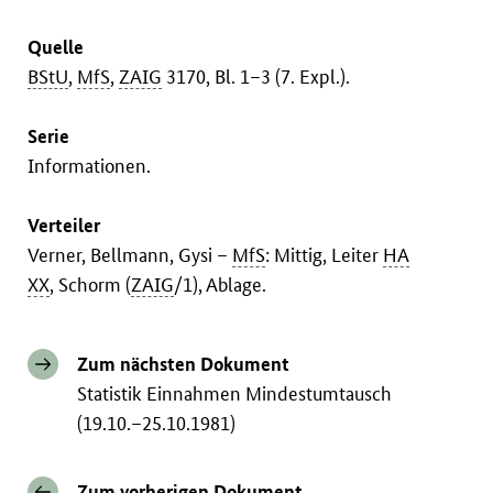
Quelle
BStU
,
MfS
,
ZAIG
3170, Bl. 1–3 (7. Expl.).
Serie
Informationen.
Verteiler
Verner, Bellmann, Gysi –
MfS
: Mittig, Leiter
HA
XX
, Schorm (
ZAIG
/1), Ablage.
Zum nächsten Dokument
Statistik Einnahmen Mindestumtausch
(19.10.–25.10.1981)
Zum vorherigen Dokument