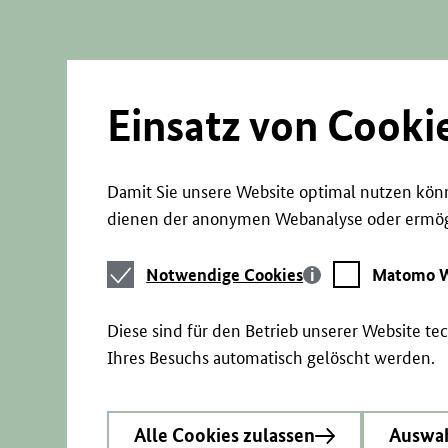
Direkt
zum
Seiteninhalt
springen
Einsatz von Cooki
Damit Sie unsere Website optimal nutzen könn
dienen der anonymen Webanalyse oder ermögl
Notwendige
Matomo
Notwendige Cookies
Matomo W
Cookies
Webstatistik
Diese sind für den Betrieb unserer Website t
Ihres Besuchs automatisch gelöscht werden.
Alle Cookies zulassen
Auswah