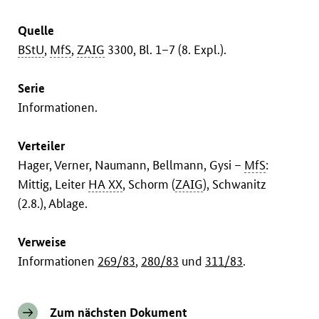
Quelle
BStU
,
MfS
,
ZAIG
3300, Bl. 1–7 (8. Expl.).
Serie
Informationen.
Verteiler
Hager, Verner, Naumann, Bellmann, Gysi –
MfS
:
Mittig, Leiter
HA XX
, Schorm (
ZAIG
), Schwanitz
(2.8.), Ablage.
Verweise
Informationen
269/83
,
280/83
und
311/83
.
Zum nächsten Dokument