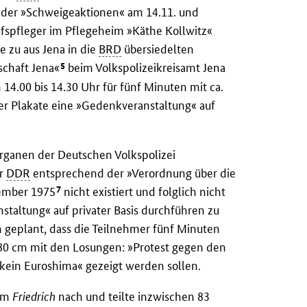
r der »Schweigeaktionen« am 14.11. und
lfspfleger im Pflegeheim »Käthe Kollwitz«
e zu aus Jena in die
BRD
übersiedelten
5
schaft Jena«
beim Volkspolizeikreisamt Jena
 14.00 bis 14.30 Uhr für fünf Minuten mit ca.
er Plakate eine »Gedenkveranstaltung« auf
rganen der Deutschen Volkspolizei
er
DDR
entsprechend der »Verordnung über die
7
ember 1975
nicht existiert und folglich nicht
nstaltung« auf privater Basis durchführen zu
m geplant, dass die Teilnehmer fünf Minuten
 80 cm mit den Losungen: »Protest gegen den
ein Euroshima« gezeigt werden sollen.
kam
Friedrich
nach und teilte inzwischen 83