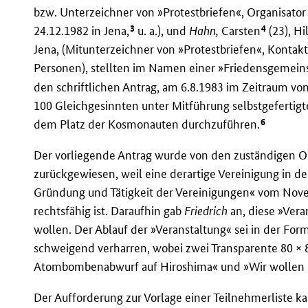
bzw. Unterzeichner von »Protestbriefen«, Organisato
3
4
24.12.1982 in Jena,
u. a.), und
Hahn,
Carsten
(23), Hi
Jena, (Mitunterzeichner von »Protestbriefen«, Kontakt
Personen), stellten im Namen einer »Friedensgemein
den schriftlichen Antrag, am 6.8.1983 im Zeitraum von
100 Gleichgesinnten unter Mitführung selbstgefertigt
6
dem Platz der Kosmonauten durchzuführen.
Der vorliegende Antrag wurde von den zuständigen O
zurückgewiesen, weil eine derartige Vereinigung in d
Gründung und Tätigkeit der Vereinigungen« vom Nov
rechtsfähig ist. Daraufhin gab
Friedrich
an, diese »Vera
wollen. Der Ablauf der »Veranstaltung« sei in der For
schweigend verharren, wobei zwei Transparente 80 ×
Atombombenabwurf auf Hiroshima« und »Wir wollen k
Der Aufforderung zur Vorlage einer Teilnehmerliste 