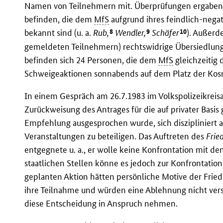
Namen von Teilnehmern mit. Überprüfungen ergaben, 
befinden, die dem
MfS
aufgrund ihres feindlich-nega
8
9
10
bekannt sind (u. a.
Rub,
Wendler,
Schäfer
). Außerd
gemeldeten Teilnehmern) rechtswidrige Übersiedlung
befinden sich 24 Personen, die dem
MfS
gleichzeitig
Schweigeaktionen sonnabends auf dem Platz der Kos
In einem Gespräch am 26.7.1983 im Volkspolizeikre
Zurückweisung des Antrages für die auf privater Basis
Empfehlung ausgesprochen wurde, sich diszipliniert a
Veranstaltungen zu beteiligen. Das Auftreten des
Frie
entgegnete u. a., er wolle keine Konfrontation mit de
staatlichen Stellen könne es jedoch zur Konfrontati
geplanten Aktion hätten persönliche Motive der Fried
ihre Teilnahme und würden eine Ablehnung nicht ver
diese Entscheidung in Anspruch nehmen.