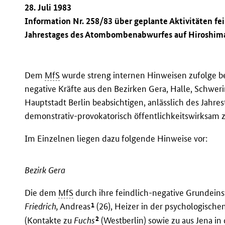
28. Juli 1983
Information Nr. 258/83 über geplante Aktivitäten fei
Jahrestages des Atombombenabwurfes auf Hiroshima
Dem
MfS
wurde streng internen Hinweisen zufolge be
negative Kräfte aus den Bezirken Gera, Halle, Schwer
Hauptstadt Berlin beabsichtigen, anlässlich des Jah
demonstrativ-provokatorisch öffentlichkeitswirksam 
Im Einzelnen liegen dazu folgende Hinweise vor:
Bezirk Gera
Die dem
MfS
durch ihre feindlich-negative Grundeins
1
Friedrich,
Andreas
(26), Heizer in der psychologische
2
(Kontakte zu
Fuchs
(Westberlin) sowie zu aus Jena in