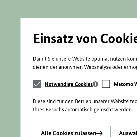
Direkt
zum
Seiteninhalt
springen
Einsatz von Cooki
Damit Sie unsere Website optimal nutzen könn
dienen der anonymen Webanalyse oder ermögl
Notwendige
Matomo
Notwendige Cookies
Matomo W
Cookies
Webstatistik
Diese sind für den Betrieb unserer Website t
Ihres Besuchs automatisch gelöscht werden.
Alle Cookies zulassen
Auswah