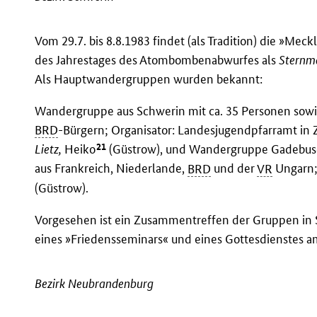
Vom 29.7. bis 8.8.1983 findet (als Tradition) die »M
des Jahrestages des Atombombenabwurfes als
Sternm
Als Hauptwandergruppen wurden bekannt:
Wandergruppe aus Schwerin mit ca. 35 Personen sowie
BRD
-Bürgern; Organisator: Landesjugendpfarramt i
21
Lietz,
Heiko
(Güstrow), und Wandergruppe Gadebusc
aus Frankreich, Niederlande,
BRD
und der
VR
Ungarn; 
(Güstrow).
Vorgesehen ist ein Zusammentreffen der Gruppen in
eines »Friedensseminars« und eines Gottesdienstes a
Bezirk Neubrandenburg