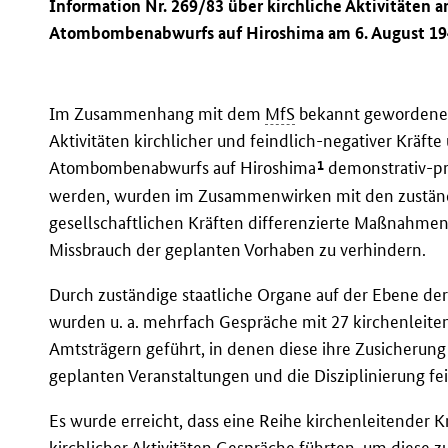
Information Nr. 269/83 über kirchliche Aktivitäten a
Atombombenabwurfs auf Hiroshima am 6. August 1
Im Zusammenhang mit dem
MfS
bekannt gewordenen
Aktivitäten kirchlicher und feindlich-negativer Kräft
1
Atombombenabwurfs auf Hiroshima
demonstrativ-pr
werden, wurden im Zusammenwirken mit den zuständ
gesellschaftlichen Kräften differenzierte Maßnahmen
Missbrauch der geplanten Vorhaben zu verhindern.
Durch zuständige staatliche Organe auf der Ebene de
wurden u. a. mehrfach Gespräche mit 27 kirchenleite
Amtsträgern geführt, in denen diese ihre Zusicherun
geplanten Veranstaltungen und die Disziplinierung fe
Es wurde erreicht, dass eine Reihe kirchenleitender 
kirchlicher Aktivitäten Gespräche führten, um diese z