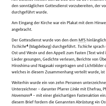
den sonntäglichen Gottesdienst vorzubereiten, der vo
durchgeführt wurde.
Am Eingang der Kirche war ein Plakat mit dem Hinwei
angebracht.
Der Gottesdienst wurde von den dem
MfS
hinlänglic
4
Tschiche
(Magdeburg) durchgeführt.
Tschiche
sprach 
Ost und West« und den Appell zum Fasten (Text wird 
Lieder gesungen, Gedichte verlesen, Berichte von 
Hiroshima und Nagasaki vorgetragen und Lichtbilder dar
welches in diesem Zusammenhang verteilt wurde, ist a
Weiterhin wurde ein von zehn Personen unterzeichnete
Unterzeichner – darunter Pfarrer
Linke
mit Ehefrau, P
5
Havemann
– mit einer gleichartigen Fastenaktion ein
diesem Brief fordern die Genannten Abrüstung »in Os