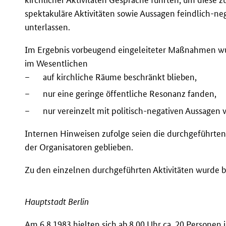
spektakuläre Aktivitäten sowie Aussagen feindlich-ne
unterlassen.
Im Ergebnis vorbeugend eingeleiteter Maßnahmen wurd
im Wesentlichen
–
auf kirchliche Räume beschränkt blieben,
–
nur eine geringe öffentliche Resonanz fanden,
–
nur vereinzelt mit politisch-negativen Aussagen
Internen Hinweisen zufolge seien die durchgeführte
der Organisatoren geblieben.
Zu den einzelnen durchgeführten Aktivitäten wurde 
Hauptstadt Berlin
Am 6.8.1983 hielten sich ab 8.00 Uhr ca. 20 Personen 