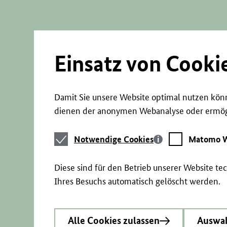
Direkt
zum
Seiteninhalt
springen
Einsatz von Cooki
Damit Sie unsere Website optimal nutzen könn
dienen der anonymen Webanalyse oder ermögl
Notwendige
Matomo
Notwendige Cookies
Matomo W
Cookies
Webstatistik
Diese sind für den Betrieb unserer Website t
Ihres Besuchs automatisch gelöscht werden.
Alle Cookies zulassen
Auswah