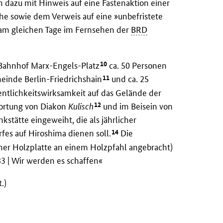
 dazu mit Hinweis auf eine Fastenaktion einer
che sowie dem Verweis auf eine »unbefristete
 am gleichen Tage im Fernsehen der
BRD
10
-Bahnhof Marx-Engels-Platz
ca. 50 Personen
11
einde Berlin-Friedrichshain
und ca. 25
ntlichkeitswirksamkeit auf das Gelände der
12
wortung von Diakon
Kulisch
und im Beisein von
stätte eingeweiht, die als jährlicher
14
 auf Hiroshima dienen soll.
Die
iner Holzplatte an einem Holzpfahl angebracht)
83 | Wir werden es schaffen«
.)