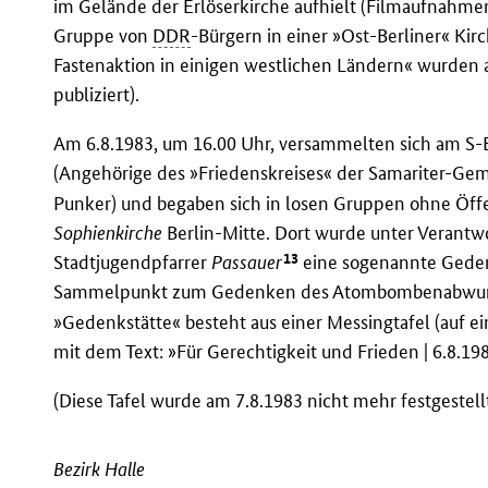
im Gelände der Erlöserkirche aufhielt (Filmaufnahmen
Gruppe von
DDR
-Bürgern in einer »Ost-Berliner« Kir
Fastenaktion in einigen westlichen Ländern« wurden
publiziert).
Am 6.8.1983, um 16.00 Uhr, versammelten sich am S
(Angehörige des »Friedenskreises« der Samariter-Gem
Punker) und begaben sich in losen Gruppen ohne Öffe
Sophienkirche
Berlin-Mitte. Dort wurde unter Verant
13
Stadtjugendpfarrer
Passauer
eine sogenannte Gedenk
Sammelpunkt zum Gedenken des Atombombenabwurfes
»Gedenkstätte« besteht aus einer Messingtafel (auf e
mit dem Text: »Für Gerechtigkeit und Frieden | 6.8.19
(Diese Tafel wurde am 7.8.1983 nicht mehr festgestellt
Bezirk Halle