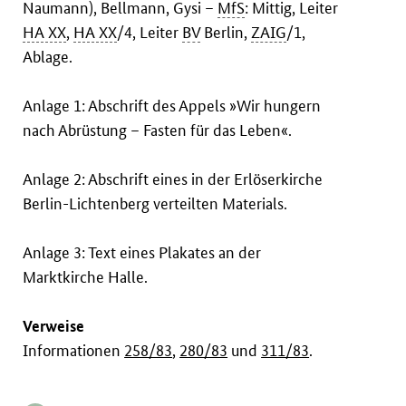
Naumann), Bellmann, Gysi –
MfS
: Mittig, Leiter
HA XX
,
HA XX
/4, Leiter
BV
Berlin,
ZAIG
/1,
Ablage.
Anlage 1: Abschrift des Appels »Wir hungern
nach Abrüstung – Fasten für das Leben«.
Anlage 2: Abschrift eines in der Erlöserkirche
Berlin-Lichtenberg verteilten Materials.
Anlage 3: Text eines Plakates an der
Marktkirche Halle.
Verweise
Informationen
258/83
,
280/83
und
311/83
.