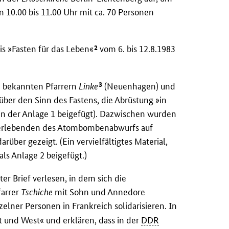
n 10.00 bis 11.00 Uhr mit ca. 70 Personen
2
s »Fasten für das Leben«
vom 6. bis 12.8.1983
3
h bekannten Pfarrern
Linke
(Neuenhagen) und
über den Sinn des Fastens, die Abrüstung »in
in der Anlage 1 beigefügt). Dazwischen wurden
Überlebenden des Atombombenabwurfs auf
über gezeigt. (Ein vervielfältigtes Material,
ls Anlage 2 beigefügt.)
r Brief verlesen, in dem sich die
farrer
Tschiche
mit Sohn und Annedore
zelner Personen in Frankreich solidarisieren. In
t und West« und erklären, dass in der
DDR