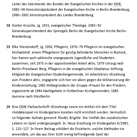
Leiter des Sekretariats des Bundes der Evangelischen Kirchen in der
DDR
,
1982–90 Konsistorialpräsident der Evangelischen Kirche in Berlin-Brandenburg,
1990–2002 Ministerpräsident des Landes Brandenburg.
Günter Krusche, Jg. 1931, evangelischer Theologe, 1983–92
Generalsuperintendent des Sprengels Berlin der Evangelischen Kirche Berlin-
Brandenburg.
Elke Westendorff, Jg. 1956, Pflegerin, 1976–79 Pflegerin im evangelischen
Michaelshof, einem Pflegeheim für geistig behinderte Menschen in Rostock,
hier kamen auch zahlreiche unangepasste Jugendliche und Studenten
zusammen, seit 1975 in der oppositionellen Arbeit aktiv, 1979 Umzug nach
Berlin-Prenzlauer Berg, Pflegerin in der evangelischen Stephanus-Stiftung,
Mitglied der Evangelischen Studentengemeinde, im Arbeitskreis »Erziehung
zum Frieden« aktiv, engagierte sich hier vor allem gegen die Militarisierung der
Kindererziehung, 1982 Mitbegründerin der Gruppe »Frauen für den Frieden«,
organisierte ab 1984 Nachtgebete in Ostberliner Kirchgemeinden, 1985
Ausreise nach Westberlin.
Eine
DDR
-Fachzeitschrift »Erziehung« sowie ein Artikel mit dem Titel
»Soldatenspiel im Kindergarten« konnten nicht ermittelt werden. Vermutlich
ist folgender Aufsatz gemeint: Riedel, Brigitte: Die Vielfalt des sozialistischen
Lebens im Spiel widergespiegelt. In: Neue Erziehung im Kindergarten 6/1983,
S. 125–127. In ihrem Beitrag schildert die Erzieherin, welche Methoden sie
anwendete, um das aus ihrer Sicht wenig befriedigende Spiel der