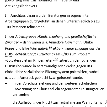
(Zuvor trug eine Chansonsängerin Friedens- und
Antikriegslieder vor.)
Im Anschluss daran wurden Beratungen in sogenannten
Arbeitsgruppen durchgeführt, an denen unterschiedlich bis zu
100 Personen teilnahmen.
In der
Arbeitsgruppe »Kindererziehung und gesellschaftliche
Zwänge«
– darin waren u. a. Annedore
Havemann,
Ulrike
19
Poppe
und Elke
Westendorff
aktiv – wurde eingangs aus der
DDR
-Fachzeitschrift »Erziehung«
Nr. 6/83 zum Problem
20
»Soldatenspiel im Kindergarten«
zitiert. In der folgenden
Diskussion wurde in herabwürdigender Weise gegen das
einheitliche sozialistische Bildungssystem polemisiert, wobei
u. a. zum Ausdruck gebracht bzw. gefordert wurde,
–
in der Vorschulerziehung und der weiteren schulischen
Entwicklung der Kinder sei ein sogenannter Leistungsdruck
vorhanden;
–
die Aufhebung der Pflicht zur Teilnahme am Wehrunterricht