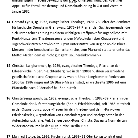
unabhängigen Friedensbewegung der
DDR
, Unterzeichnung des »Berliner
Appells« für Entmilitarisierung und Demokratisierung in Ost und West im
Januar 1982.
Gerhard Cyrus, Jg. 1932, evangelischer Theologe, 1970–76 Leiter des Seminars
für kirchliche Dienste in Greifswald, 1976–97 Pfarrer der Galiläagemeinde, die
sich unter seiner Leitung zu einem wichtigen Treffpunkt für Jugendliche mit
Punk-Konzerten, Theaterinszenierungen (»Wolokolamsker Chaussee«) und
Jugendwerkstätten entwickelte. Cyrus unterstützte von Beginn an die Blues-
Messen in der benachbarten Samariterkirche, sein Pfarramt stellte er unter das
Motto: »Jeder, dem es nicht gut geht, soll hereinkommen.«
Christian Langhammer, Jg. 1939, evangelischer Theologe, Pfarrer an der
Erlöserkirche in Berlin-Lichtenberg, wo in den 1980er-Jahren verschiedene
gesellschaftskritische Gruppen aktiv waren. Unter Langhammer fanden von
1980 bis 1986 insgesamt 16 Blues-Messen statt, er wechselte 1986 auf eine
Pfarrstelle nach Rüdersdorf bei Berlin.#tab
Christa Sengespeick, Jg. 1952, evangelische Theologin, 1982–89 Pfarrerin der
Gemeinde der Auferstehungskirche (Berlin-Friedrichshain), seit 1983 Mitarbeit
in der Oppositionsgruppe »Frauen für den Frieden« und dem »Pankower
Friedenskreis«, Organisation von Gemeindetagen und Nachtgebeten in der
Auferstehungskirche. Vgl. Sengespeick-Roos, Christa: Das ganz Normale tun.
Widerstandsräume in der
DDR
-Kirche. Berlin 1997.
Manfred Stolpe, Jg. 1936, Kirchenjurist, 1969–81 Oberkonsistorialrat und