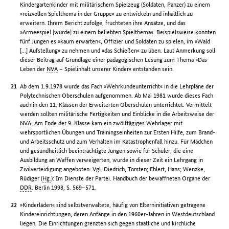
Kindergartenkinder mit militärischem Spielzeug (Soldaten, Panzer) zu einem
»reizvollen Spielthema in der Gruppe« zu entwickeln und inhaltlich zu
erweitern. Ihrem Bericht zufolge, fruchteten ihre Ansätze, und das
»Armeespiel [wurde] zu einem beliebten Spielthema«. Beispielsweise konnten
fünf Jungen es »kaum erwarten«, Offizier und Soldaten zu spielen, im »Wald
[…] Aufstellung« zu nehmen und »das Schießen« zu üben. Laut Anmerkung soll
dieser Beitrag auf Grundlage einer pädagogischen Lesung zum Thema »Das
Leben der
NVA
– Spielinhalt unserer Kinder« entstanden sein.
Ab dem 1.9.1978 wurde das Fach »Wehrkundeunterricht« in die Lehrpläne der
Polytechnischen Oberschulen aufgenommen. Ab Mai 1981 wurde dieses Fach
auch in den 11. Klassen der Erweiterten Oberschulen unterrichtet. Vermittelt
werden sollten militärische Fertigkeiten und Einblicke in die Arbeitsweise der
NVA
. Am Ende der 9. Klasse kam ein zwölftägiges Wehrlager mit
wehrsportlichen Übungen und Trainingseinheiten zur Ersten Hilfe, zum Brand-
und Arbeitsschutz und zum Verhalten im Katastrophenfall hinzu. Für Mädchen
und gesundheitlich beeinträchtigte Jungen sowie für Schüler, die eine
Ausbildung an Waffen verweigerten, wurde in dieser Zeit ein Lehrgang in
Zivilverteidigung angeboten. Vgl. Diedrich, Torsten; Ehlert, Hans; Wenzke,
Rüdiger (
Hg.
): Im Dienste der Partei. Handbuch der bewaffneten Organe der
DDR
. Berlin 1998, S. 569–571.
»Kinderläden« sind selbstverwaltete, häufig von Elterninitiativen getragene
Kindereinrichtungen, deren Anfänge in den 1960er-Jahren in Westdeutschland
liegen. Die Einrichtungen grenzten sich gegen staatliche und kirchliche