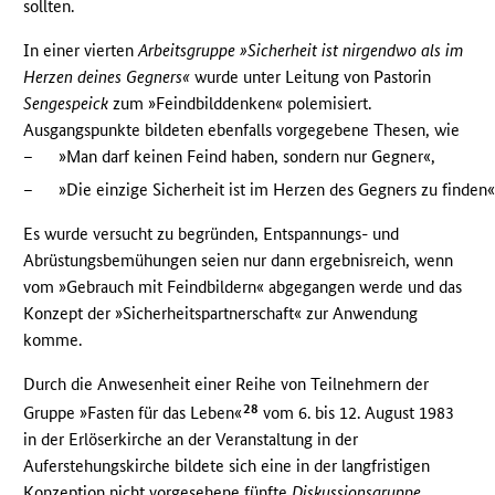
sollten.
In einer vierten
Arbeitsgruppe »Sicherheit ist nirgendwo als im
Herzen deines Gegners«
wurde unter Leitung von Pastorin
Sengespeick
zum »Feindbilddenken« polemisiert.
Ausgangspunkte bildeten ebenfalls vorgegebene Thesen, wie
–
»Man darf keinen Feind haben, sondern nur Gegner«,
–
»Die einzige Sicherheit ist im Herzen des Gegners zu finden«
Es wurde versucht zu begründen, Entspannungs- und
Abrüstungsbemühungen seien nur dann ergebnisreich, wenn
vom »Gebrauch mit Feindbildern« abgegangen werde und das
Konzept der »Sicherheitspartnerschaft« zur Anwendung
komme.
Durch die Anwesenheit einer Reihe von Teilnehmern der
28
Gruppe »Fasten für das Leben«
vom 6. bis 12. August 1983
in der Erlöserkirche an der Veranstaltung in der
Auferstehungskirche bildete sich eine in der langfristigen
Konzeption nicht vorgesehene fünfte
Diskussionsgruppe