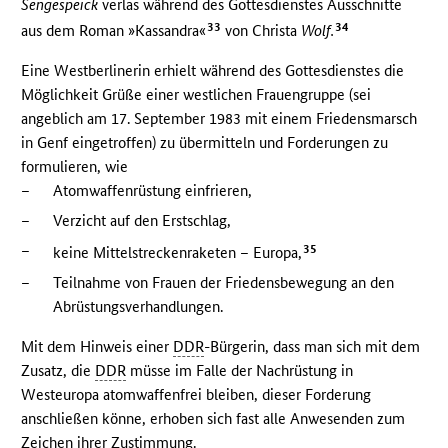
Sengespeick
verlas während des Gottesdienstes Ausschnitte
33
34
aus dem Roman »Kassandra«
von Christa
Wolf.
Eine Westberlinerin erhielt während des Gottesdienstes die
Möglichkeit Grüße einer westlichen Frauengruppe (sei
angeblich am 17. September 1983 mit einem Friedensmarsch
in Genf eingetroffen) zu übermitteln und Forderungen zu
formulieren, wie
–
Atomwaffenrüstung einfrieren,
–
Verzicht auf den Erstschlag,
–
35
keine Mittelstreckenraketen – Europa,
–
Teilnahme von Frauen der Friedensbewegung an den
Abrüstungsverhandlungen.
Mit dem Hinweis einer
DDR
-Bürgerin, dass man sich mit dem
Zusatz, die
DDR
müsse im Falle der Nachrüstung in
Westeuropa atomwaffenfrei bleiben, dieser Forderung
anschließen könne, erhoben sich fast alle Anwesenden zum
Zeichen ihrer Zustimmung.