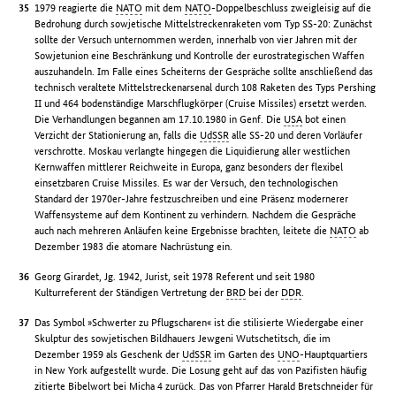
1979 reagierte die
NATO
mit dem
NATO
-Doppelbeschluss zweigleisig auf die
Bedrohung durch sowjetische Mittelstreckenraketen vom Typ SS-20: Zunächst
sollte der Versuch unternommen werden, innerhalb von vier Jahren mit der
Sowjetunion eine Beschränkung und Kontrolle der eurostrategischen Waffen
auszuhandeln. Im Falle eines Scheiterns der Gespräche sollte anschließend das
technisch veraltete Mittelstreckenarsenal durch 108 Raketen des Typs Pershing
II und 464 bodenständige Marschflugkörper (Cruise Missiles) ersetzt werden.
Die Verhandlungen begannen am 17.10.1980 in Genf. Die
USA
bot einen
Verzicht der Stationierung an, falls die
UdSSR
alle SS-20 und deren Vorläufer
verschrotte. Moskau verlangte hingegen die Liquidierung aller westlichen
Kernwaffen mittlerer Reichweite in Europa, ganz besonders der flexibel
einsetzbaren Cruise Missiles. Es war der Versuch, den technologischen
Standard der 1970er-Jahre festzuschreiben und eine Präsenz modernerer
Waffensysteme auf dem Kontinent zu verhindern. Nachdem die Gespräche
auch nach mehreren Anläufen keine Ergebnisse brachten, leitete die
NATO
ab
Dezember 1983 die atomare Nachrüstung ein.
Georg Girardet, Jg. 1942, Jurist, seit 1978 Referent und seit 1980
Kulturreferent der Ständigen Vertretung der
BRD
bei der
DDR
.
Das Symbol »Schwerter zu Pflugscharen« ist die stilisierte Wiedergabe einer
Skulptur des sowjetischen Bildhauers Jewgeni Wutschetitsch, die im
Dezember 1959 als Geschenk der
UdSSR
im Garten des
UNO
-Hauptquartiers
in New York aufgestellt wurde. Die Losung geht auf das von Pazifisten häufig
zitierte Bibelwort bei Micha 4 zurück. Das von Pfarrer Harald Bretschneider für