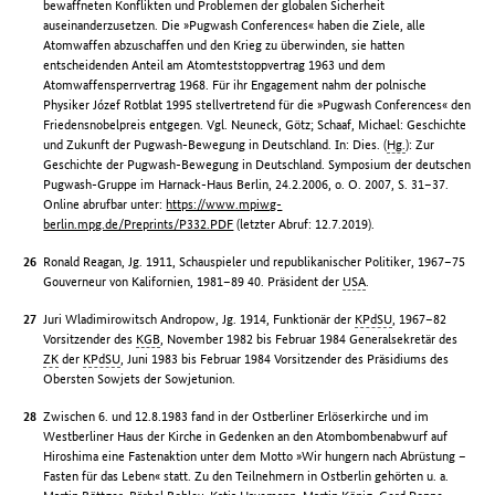
bewaffneten Konflikten und Problemen der globalen Sicherheit
auseinanderzusetzen. Die »Pugwash Conferences« haben die Ziele, alle
Atomwaffen abzuschaffen und den Krieg zu überwinden, sie hatten
entscheidenden Anteil am Atomteststoppvertrag 1963 und dem
Atomwaffensperrvertrag 1968. Für ihr Engagement nahm der polnische
Physiker Józef Rotblat 1995 stellvertretend für die »Pugwash Conferences« den
Friedensnobelpreis entgegen. Vgl. Neuneck, Götz; Schaaf, Michael: Geschichte
und Zukunft der Pugwash-Bewegung in Deutschland. In: Dies. (
Hg.
): Zur
Geschichte der Pugwash-Bewegung in Deutschland. Symposium der deutschen
Pugwash-Gruppe im Harnack-Haus Berlin, 24.2.2006, o. O. 2007, S. 31–37.
Online abrufbar unter:
https://www.mpiwg-
berlin.mpg.de/Preprints/P332.PDF
(letzter Abruf: 12.7.2019).
Ronald Reagan, Jg. 1911, Schauspieler und republikanischer Politiker, 1967–75
Gouverneur von Kalifornien, 1981–89 40. Präsident der
USA
.
Juri Wladimirowitsch Andropow, Jg. 1914, Funktionär der
KPdSU
, 1967–82
Vorsitzender des
KGB
, November 1982 bis Februar 1984 Generalsekretär des
ZK
der
KPdSU
, Juni 1983 bis Februar 1984 Vorsitzender des Präsidiums des
Obersten Sowjets der Sowjetunion.
Zwischen 6. und 12.8.1983 fand in der Ostberliner Erlöserkirche und im
Westberliner Haus der Kirche in Gedenken an den Atombombenabwurf auf
Hiroshima eine Fastenaktion unter dem Motto »Wir hungern nach Abrüstung –
Fasten für das Leben« statt. Zu den Teilnehmern in Ostberlin gehörten u. a.