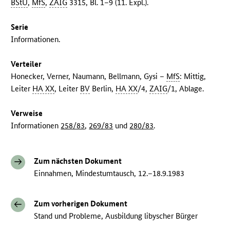
BStU
,
MfS
,
ZAIG
3315, Bl. 1–9 (11. Expl.).
Serie
Informationen.
Verteiler
Honecker, Verner, Naumann, Bellmann, Gysi –
MfS
: Mittig,
Leiter
HA XX
, Leiter
BV
Berlin,
HA XX
/4,
ZAIG
/1, Ablage.
Verweise
Informationen
258/83
,
269/83
und
280/83
.
Zum nächsten Dokument
Einnahmen, Mindestumtausch, 12.–18.9.1983
Zum vorherigen Dokument
Stand und Probleme, Ausbildung libyscher Bürger