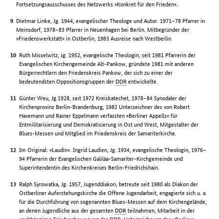
Fortsetzungsausschusses des Netzwerks »Konkret für den Frieden«.
Dietmar Linke, Jg. 1944, evangelischer Theologe und Autor. 1971–78 Pfarrer in
Meinsdorf, 1978–83 Pfarrer in Neuenhagen bei Berlin. Mitbegründer der
»Friedenswerkstatt« in Ostberlin, 1983 Ausreise nach Westberlin.
Ruth Misselwitz, Jg. 1952, evangelische Theologin, seit 1981 Pfarrerin der
Evangelischen Kirchengemeinde Alt-Pankow, gründete 1981 mit anderen
Bürgerrechtlern den Friedenskreis Pankow, der sich zu einer der
bedeutendsten Oppositionsgruppen der
DDR
entwickelte.
Günter Weu, Jg.1928, seit 1972 Kreiskatechet, 1978–84 Synodaler der
Kirchenprovinz Berlin-Brandenburg, 1982 Unterzeichner des von Robert
Havemann und Rainer Eppelmann verfassten »Berliner Appells« für
Entmilitarisierung und Demokratisierung in Ost und West, Mitgestalter der
Blues-Messen und Mitglied im Friedenskreis der Samariterkirche.
Im Original: »Laudin«. Ingrid Laudien, Jg. 1934, evangelische Theologin, 1976–
94 Pfarrerin der Evangelischen Galiläa-Samariter-Kirchgemeinde und
Superintendentin des Kirchenkreises Berlin-Friedrichshain.
Ralph Syrowatka, Jg. 1957, Jugenddiakon, betreute seit 1980 als Diakon der
Ostberliner Auferstehungskirche die Offene Jugendarbeit, engagierte sich u. a.
für die Durchführung von sogenannten Blues-Messen auf dem Kirchengelände,
an denen Jugendliche aus der gesamten
DDR
teilnahmen, Mitarbeit in der