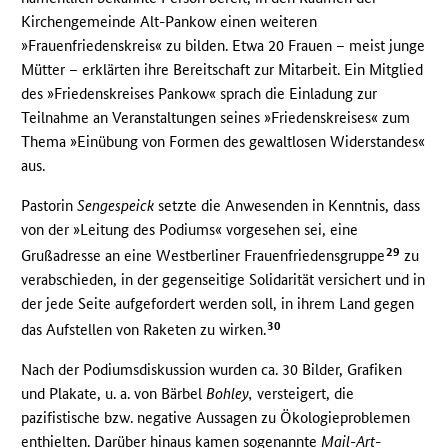
Kirchengemeinde Alt-Pankow einen weiteren
»Frauenfriedenskreis« zu bilden. Etwa 20 Frauen – meist junge
Mütter – erklärten ihre Bereitschaft zur Mitarbeit. Ein Mitglied
des »Friedenskreises Pankow« sprach die Einladung zur
Teilnahme an Veranstaltungen seines »Friedenskreises« zum
Thema »Einübung von Formen des gewaltlosen Widerstandes«
aus.
Pastorin
Sengespeick
setzte die Anwesenden in Kenntnis, dass
von der »Leitung des Podiums« vorgesehen sei, eine
29
Grußadresse an eine Westberliner Frauenfriedensgruppe
zu
verabschieden, in der gegenseitige Solidarität versichert und in
der jede Seite aufgefordert werden soll, in ihrem Land gegen
30
das Aufstellen von Raketen zu wirken.
Nach der Podiumsdiskussion wurden ca. 30 Bilder, Grafiken
und Plakate, u. a. von Bärbel
Bohley,
versteigert, die
pazifistische bzw. negative Aussagen zu Ökologieproblemen
enthielten. Darüber hinaus kamen sogenannte
Mail-Art
-