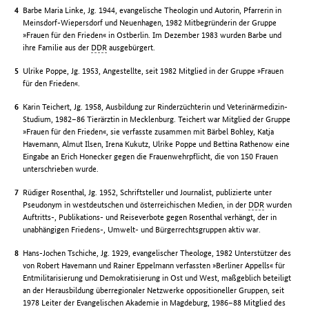
Barbe Maria Linke, Jg. 1944, evangelische Theologin und Autorin, Pfarrerin in
Meinsdorf-Wiepersdorf und Neuenhagen, 1982 Mitbegründerin der Gruppe
»Frauen für den Frieden« in Ostberlin. Im Dezember 1983 wurden Barbe und
ihre Familie aus der
DDR
ausgebürgert.
Ulrike Poppe, Jg. 1953, Angestellte, seit 1982 Mitglied in der Gruppe »Frauen
für den Frieden«.
Karin Teichert, Jg. 1958, Ausbildung zur Rinderzüchterin und Veterinärmedizin-
Studium, 1982–86 Tierärztin in Mecklenburg. Teichert war Mitglied der Gruppe
»Frauen für den Frieden«, sie verfasste zusammen mit Bärbel Bohley, Katja
Havemann, Almut Ilsen, Irena Kukutz, Ulrike Poppe und Bettina Rathenow eine
Eingabe an Erich Honecker gegen die Frauenwehrpflicht, die von 150 Frauen
unterschrieben wurde.
Rüdiger Rosenthal, Jg. 1952, Schriftsteller und Journalist, publizierte unter
Pseudonym in westdeutschen und österreichischen Medien, in der
DDR
wurden
Auftritts-, Publikations- und Reiseverbote gegen Rosenthal verhängt, der in
unabhängigen Friedens-, Umwelt- und Bürgerrechtsgruppen aktiv war.
Hans-Jochen Tschiche, Jg. 1929, evangelischer Theologe, 1982 Unterstützer des
von Robert Havemann und Rainer Eppelmann verfassten »Berliner Appells« für
Entmilitarisierung und Demokratisierung in Ost und West, maßgeblich beteiligt
an der Herausbildung überregionaler Netzwerke oppositioneller Gruppen, seit
1978 Leiter der Evangelischen Akademie in Magdeburg, 1986–88 Mitglied des