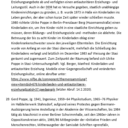
Erziehungsangebote ab und verfolgten einen antiautoritären Erziehungs- und
Leitungsstil. Auch in der
DDR
hat es Versuche gegeben, staatlich unabhängige
Kindereinrichtungen zu gründen, z. B. wurde 1973 in Halle ein Kinderladen ins
Leben gerufen, der aber schon kurze Zeit später wieder schließen musste.
1980 richtete Ulrike Poppe in Berlin-Prenzlauer Berg (Husemannstraße) einen
Kinderladen ein, um ihre Kinder nicht in eine staatliche Einrichtung geben zu
müssen, deren Bildungs- und Erziehungsziele und -methoden sie ablehnte. Die
Betreuung der bis zu acht Kinder im Kinderladen oblag einer
Kinderkrankenschwester sowie den jeweiligen Elternteilen. Die Einrichtung
wurde von Anfang an von der Stasi überwacht, mehrfach die Schließung des
Kinderladens verlangt und letztlich im Dezember 1983 auf Weisung der Stasi
geräumt und zugemauert. Zum Zeitpunkt der Räumung befand sich Ulrike
Poppe in Stasi-Untersuchungshaft. Vgl. Berger, Manfred: Kinderläden und
antiautoritäre Erziehung. Modelle einer Gegengesellschaft und veränderten
Erziehungskultur, online abrufbar unter:
https://www.nifbe.de/component/themensammlung?
view=item&id=676:kinderlaeden-und-antiautoritaere-
erziehung&catid=37:paedagogik
(letzter Abruf: 14.2.2020).
Gerd Poppe, Jg. 1941, Ingenieur, 1959–64 Physikstudium, 1965–76 Physiker
im Halbleiterwerk Stahnsdorf, aufgrund seines Protestes gegen Biermann-
Ausbürgerung keine Anstellung in der Akademie der Wissenschaften, bis 1984
tätig als Maschinist in einer Berliner Schwimmhalle, seit den 1960er-Jahren in
Oppositionskreisen aktiv, 1985/86 Mitbegründer der »Initiative Frieden und
Menschenrechte«, Mitherausgeber der Samisdat-Schriften »grenzfall«,