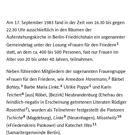
Am 17. September 1983 fand in der Zeit von 16.30 bis gegen
22.30 Uhr ausschließlich in den Räumen der
Auferstehungskirche in Berlin-Friedrichshain ein sogenannter
1
Gemeindetag unter der Losung »Frauen für den Frieden«
statt, an dem ca. 400 bis 500 Personen, fast nur Frauen im
Alter von 20 bis unter 40 Jahren, teilnahmen.
Neben führenden Mitgliedern der sogenannten Frauengruppe
2
»Frauen für den Frieden«, wie Annedore
Havemann,
Bärbel
3
4
5
Bohley,
Barbe Maria
Linke,
Ulrike
Poppe
und Karin
6
Teichert
[aus] Röbel, [Bezirk] Neubrandenburg (Ehefrau des
feindlich-negativ in Erscheinung getretenen Literaten Rüdiger
7
Rosenthal
), wurden als Teilnehmer festgestellt die Pastoren
8
9
10
Tschiche
(Magdeburg),
Linke
(Neuenhagen),
Misselwitz
11
(»Friedenskreis Pankow«) und Katechet
Weu
(Samaritergemeinde Berlin).