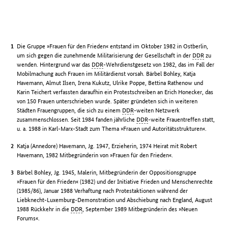
Die Gruppe »Frauen für den Frieden« entstand im Oktober 1982 in Ostberlin,
um sich gegen die zunehmende Militarisierung der Gesellschaft in der
DDR
zu
wenden. Hintergrund war das
DDR
-Wehrdienstgesetz von 1982, das im Fall der
Mobilmachung auch Frauen im Militärdienst vorsah. Bärbel Bohley, Katja
Havemann, Almut Ilsen, Irena Kukutz, Ulrike Poppe, Bettina Rathenow und
Karin Teichert verfassten daraufhin ein Protestschreiben an Erich Honecker, das
von 150 Frauen unterschrieben wurde. Später gründeten sich in weiteren
Städten Frauengruppen, die sich zu einem
DDR
-weiten Netzwerk
zusammenschlossen. Seit 1984 fanden jährliche
DDR
-weite Frauentreffen statt,
u. a. 1988 in Karl-Marx-Stadt zum Thema »Frauen und Autoritätsstrukturen«.
Katja (Annedore) Havemann, Jg. 1947, Erzieherin, 1974 Heirat mit Robert
Havemann, 1982 Mitbegründerin von »Frauen für den Frieden«.
Bärbel Bohley, Jg. 1945, Malerin, Mitbegründerin der Oppositionsgruppe
»Frauen für den Frieden« (1982) und der Initiative Frieden und Menschenrechte
(1985/86), Januar 1988 Verhaftung nach Protestaktionen während der
Liebknecht-Luxemburg-Demonstration und Abschiebung nach England, August
1988 Rückkehr in die
DDR
, September 1989 Mitbegründerin des »Neuen
Forums«.