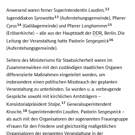
12
Anwesend waren ferner Superintendentin
Laudien,
13
Jugenddiakon
Syrowatka
(Auferstehungsgemeinde), Pfarrer
14
15
Cyrus
(Galiläagemeinde) und Pfarrer
Langhammer
(Erlöserkirche) – alle aus der Hauptstadt der
DDR
, Berlin. Die
16
Leitung der Veranstaltung hatte Pastorin
Sengespeick
(Auferstehungsgemeinde).
Seitens des Ministeriums für Staatssicherheit waren im
Zusammenwirken mit den zuständigen staatlichen Organen
differenzierte Maßnahmen eingeleitet worden, um
insbesondere einen politischen Missbrauch der geplanten
Veranstaltung zu unterbinden. So wurden u. a. vorbeugende
Gespräche sowohl mit kirchlichen Amtsträgern –
17
Konsistorialpräsident
Stolpe,
Generalsuperintendent
18
Krusche,
Superintendentin
Laudien,
Pastorin
Sengespeick
–
als auch mit den Organisatoren der sogenannten Frauengruppe
»Frauen für den Frieden« und gleichzeitig maßgeblichen
Organisatoren der genannten Veranstaltung in der