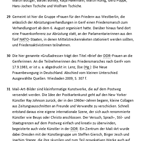
Martin Böttger, Bärbel Bohley, Katja Havemann, Martin König, Gerd Poppe,
Hans-Jochen Tschiche und Wolfram Tschiche.
Gemeint ist hier die Gruppe »Frauen für den Frieden« aus Westberlin, die
anlässlich der Abrüstungsverhandlungen in Genf einen Friedensmarsch zum
Verhandlungsort ab dem 6. August organisiert hatte. Darüber hinaus fand dort
eine Frauenkonferenz zur Abrüstung statt, an der Parlamentarierinnen aus den
fünf
NATO
-Staaten, in denen Mittelstreckenraketen stationiert werden sollten,
und Friedensaktivistinnen teilnahmen.
Die hier genannte »Grußadresse« trägt den Titel »Brief der
DDR
-Frauen an die
Genferinnen. An die Teilnehmerinnen des Friedensmarsches nach Genf« vom
17.9.1983, er ist u. a. abgedruckt in: Lenz, Ilse (
Hg.
): Die Neue
Frauenbewegung in Deutschland. Abschied vom kleinen Unterschied.
Ausgewählte Quellen. Wiesbaden 2009, S. 307 f.
Mail-Art-Bilder sind kleinformatige Kunstwerke, die auf dem Postweg
versendet werden. Die Idee der Postkartenkunst geht auf den New Yorker
Künstler Ray Johnson zurück, der in den 1960er-Jahren begann, kleine Collagen
aus Zeitungsausschnitten an Freunde und Verwandte zu verschicken. Schnell
entstand daraus eine eigene internationale Szene, der sich auch renommierte
Künstler wie Beuys oder Christo anschlossen. Der Versuch, Sprach-, Stil- und
Staatsgrenzen auf dem Postweg einfach und kreativ zu überwinden,
begeisterte auch viele Künstler in der
DDR
. Ein Zentrum der Mail-Art wurde
dabei Dresden mit der Künstlergruppe um Steffen Giersch, Birger Jesch und
Joachim Stange, die ihre skurrilen und zum Teil provokativen Werke auch auf