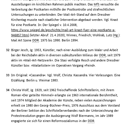
Ausstellungen im kirchlichen Rahmen publik machten. Das
MfS
versuchte die
Verbreitung der Postkarten mithilfe der Postkontrolle und strafrechtlichen
Untersuchungen zu unterbinden. Der Mail-Art-Stand auf dem Dresdner
Kirchentag musste nach staatlicher Intervention abgebaut werden. Vgl. Knast
für eine Postkarte. In: Der Spiegel v. 10.4.2008,
https://www.spiegel.de/geschichte/mail-art-knast-fuer-eine-postkarte-a-
946857.html
(letzter Abruf: 21.4.2020); Winnes, Friedrich; Wohlrab, Lutz (
Hg.
):
Mail Art Szene
DDR
. 1975 bis 1990. Berlin 1994.
Birger Jesch, Jg. 1953, Künstler, nach einer Ausbildung zum Maler und Arbeit
bei der Reichsbahn aktiv in diversen subkulturellen Milieus der
DDR
, seit 1979
aktiv im »Mail-Art-Netzwerk«. Die Stasi verfolgte Resch und andere Dresdner
Künstler bzw. »Mailartisten« im Operativen Vorgang »Feind«.
Im Original: »Cassandra«. Vgl. Wolf, Christa: Kassandra. Vier Vorlesungen. Eine
Erzählung. Berlin u. Weimar 1983.
Christa Wolf, Jg. 1929, seit 1962 freischaffende Schriftstellerin, mit ihrem
Roman »Der geteilte Himmel« erlangte sie 1963 internationale Berühmtheit,
seit 1974 Mitglied der Akademie der Künste, neben vielen Auszeichnungen
erhielt sie 1980 den Georg-Büchner-Preis, 1976 Ausschluss aus dem Vorstand
der Berliner Sektion des Schriftstellerverbandes nach der Unterzeichnung der
Protestresolution gegen die Ausbürgerung Wolf Biermanns, im Jahr 1989
engagierte sie sich für einen Reformsozialismus in der
DDR
.