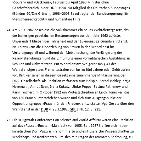
»Spuren« und »Ostkreuz«, Februar bis April 1990 Minister ohne
Geschäftsbereich in der
DDR
, 1990–98 Mitglied des Deutschen Bundestages
(Bündnis 90/Die Grünen), 1998–2003 Beauftragter der Bundesregierung für
Menschenrechtspolitik und humanitäre Hilfe.
Am 25.3.1982 beschloss die Volkskammer ein neues Wehrdienstgesetz, das
die bisherigen gesetzlichen Bestimmungen aus dem Jahr 1962 ablöste.
Unverändert blieben der Fahneneid und der 18-monatige Grundwehrdienst.
Neu hinzu kam die Einbeziehung von Frauen in den Wehrdienst im
Verteidigungsfall und während der Mobilmachung, die Verlängerung der
Reservistenübungen und die Einführung einer vormilitärischen Ausbildung an
Schulen und Universitäten. Für Wehrdienstverweigerer sah § 43 des
Wehrdienstgesetzes Freiheitsstrafen von bis zu fünf Jahren oder Geldstrafen
vor. Kritiker sahen in diesem Gesetz eine zunehmende Militarisierung der
DDR
-Gesellschaft. Als Reaktion verfassten zum Beispiel Bärbel Bohley, Katja
Havemann, Almut Ilsen, Irena Kukutz, Ulrike Poppe, Bettina Rathenow und
Karin Teichert im Oktober 1982 ein Protestschreiben an Erich Honecker, das
von 150 Frauen unterschrieben wurde und sich zum Ausgangspunkt der
Oppositionsgruppe »Frauen für den Frieden« entwickelte. Vgl. Gesetz über den
Wehrdienst in der
DDR
v. 25.3.1982;
GBl.
I Nr. 12, S. 221.
Die »Pugwash Conferences on Science and World Affairs« waren eine Reaktion
auf das »Russell-Einstein-Manifest« von 1955. Seit 1957 treffen sich in dem
kanadischen Dorf Pugwash renommierte und einflussreiche Wissenschaftler zu
Workshops und Konferenzen, um sich mit Fragen der atomaren Bedrohung, zu