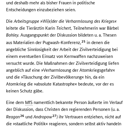
und deshalb mehr als bisher Frauen in politische
Entscheidungen einzubeziehen seien.
Die
Arbeitsgruppe »Wi(e)der die Verharmlosung des Krieges«
leitete die Tierärztin Karin
Teichert,
Teilnehmerin war Bärbel
Bohley.
Ausgangspunkt der Diskussion bildeten u. a. Thesen
25
aus Materialien der Pugwash-Konferenz,
in denen die
angebliche Sinnlosigkeit der Arbeit der Zivilverteidigung bei
einem eventuellen Einsatz von Kernwaffen nachzuweisen
versucht wurde. Die Maßnahmen der Zivilverteidigung liefen
angeblich auf eine »Verharmlosung der Atomkriegsgefahr«
und die »Täuschung der Zivilbevölkerung« hin, da ein
Atomkrieg die »absolute Katastrophe« bedeute, vor der es
keinen Schutz gäbe.
Eine dem
MfS
namentlich bekannte Person äußerte im Verlauf
der Diskussion, dass Christen den regierenden Personen (u. a.
26
27
Reagan
und
Andropow
) ihr Vertrauen entziehen, nicht auf
die »staatliche Politik« reagieren, sondern selbst aktiv handeln