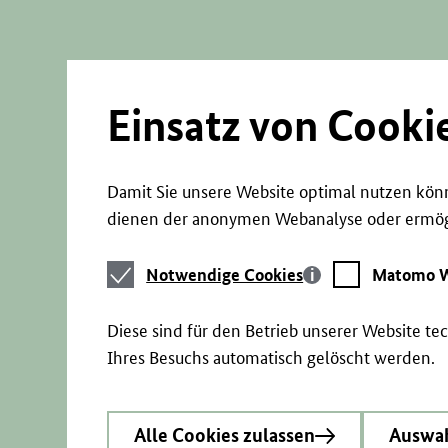
Direkt
zum
Seiteninhalt
springen
Einsatz von Cooki
Damit Sie unsere Website optimal nutzen könn
dienen der anonymen Webanalyse oder ermögl
Notwendige
Matomo
Notwendige Cookies
Matomo W
Cookies
Webstatistik
Diese sind für den Betrieb unserer Website t
Ihres Besuchs automatisch gelöscht werden.
Alle Cookies zulassen
Auswah