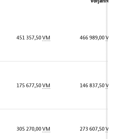
Vorjahres)
451 357,50
VM
466 989,00
VM
175 677,50
VM
146 837,50
VM
305 270,00
VM
273 607,50
VM