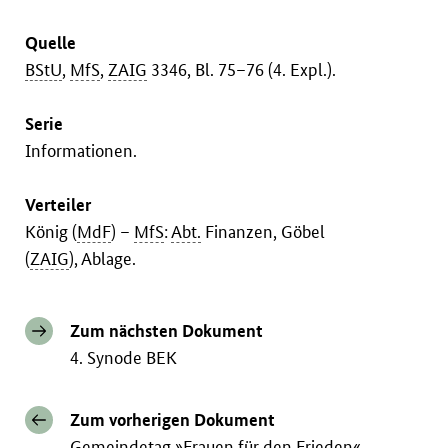
Quelle
BStU
,
MfS
,
ZAIG
3346, Bl. 75–76 (4. Expl.).
Serie
Informationen.
Verteiler
König (
MdF
) –
MfS
:
Abt.
Finanzen, Göbel
(
ZAIG
), Ablage.
Zum nächsten Dokument
4. Synode BEK
Zum vorherigen Dokument
Gemeindetag »Frauen für den Frieden«