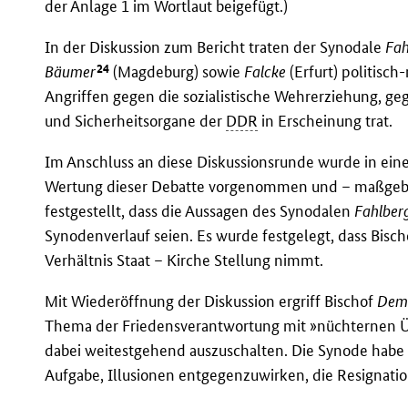
der Anlage 1 im Wortlaut beigefügt.)
In der Diskussion zum Bericht traten der Synodale
Fah
24
Bäumer
(Magdeburg) sowie
Falcke
(Erfurt) politisch
Angriffen gegen die sozialistische Wehrerziehung, ge
und Sicherheitsorgane der
DDR
in Erscheinung trat.
Im Anschluss an diese Diskussionsrunde wurde in eine
Wertung dieser Debatte vorgenommen und – maßgebli
festgestellt, dass die Aussagen des Synodalen
Fahlber
Synodenverlauf seien. Es wurde festgelegt, dass Bisc
Verhältnis Staat – Kirche Stellung nimmt.
Mit Wiederöffnung der Diskussion ergriff Bischof
Dem
Thema der Friedensverantwortung mit »nüchternen 
dabei weitestgehend auszuschalten. Die Synode habe 
Aufgabe, Illusionen entgegenzuwirken, die Resignati