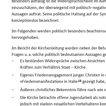
Besonders auffällig ist die Widersprüchlichkeit im Au
einzuschätzen, der überwiegend mit politisch-negative
Aussagen auftrat. Seine politische Haltung auf der Sy
konzeptionslos bezeichnet.
Im Folgenden werden politisch besonders beachtens
hervorgehoben.
Im Bericht der Kirchenleitung wurden neben der Beha
Fragen u. a. solche politisch bedeutsamen Aussagen g
–
Es bestünden Widersprüche zwischen Ansichten i
Kräften zum Verhältnis Staat – Kirche.
–
Eigenes Friedensengagement junger Christen in un
15
»Friedensmanifestation« in Halle
gezeigt habe,
–
Äußeres christliches Bekenntnis führe nach wie 
–
Die Kirche betrachte offene Jugendarbeit als notw
jedoch mit starken »staatlichen Vorbehalten« kon