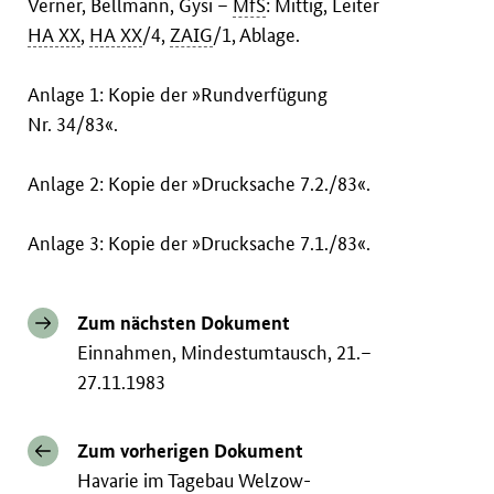
Verner, Bellmann, Gysi –
MfS
: Mittig, Leiter
HA XX
,
HA XX
/4,
ZAIG
/1, Ablage.
Anlage 1: Kopie der »Rundverfügung
Nr. 34/83«.
Anlage 2: Kopie der »Drucksache 7.2./83«.
Anlage 3: Kopie der »Drucksache 7.1./83«.
Zum nächsten Dokument
Einnahmen, Mindestumtausch, 21.–
27.11.1983
Zum vorherigen Dokument
Havarie im Tagebau Welzow-