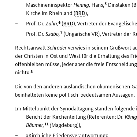
5
–
Maschineninspektor
Hennig,
Hans,
Dinslaken (
B
Kirche im Rheinland (
BRD
),
6
–
Prof. Dr.
Zahn,
(
BRD
), Vertreter der Evangelisc
7
–
Prof. Dr.
Szabo,
(Ungarische
VR
), Vertreter der
Rechtsanwalt
Schröder
verwies in seinem Grußwort a
der Christen in Ost und West für die Erhaltung des Frie
offenbleiben müsse, jeder aber die freie Entscheidung 
8
nicht«.
Die von den anderen ausländischen ökumenischen Gä
beinhalteten keine politisch-bedeutsamen Aussagen.
Im Mittelpunkt der Synodaltagung standen folgende 
–
Bericht der Kirchenleitung (Referenten: Dr.
Köni
11
Bäumer,
(
Magdeburg)),
–
»Kirchliche Friedensverantwortung«,