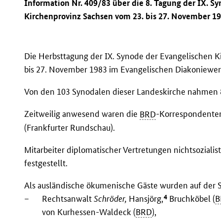
Information Nr. 409/83 über die 8. Tagung der IX. S
Kirchenprovinz Sachsen vom 23. bis 27. November 19
Die Herbsttagung der IX. Synode der Evangelischen K
bis 27. November 1983 im Evangelischen Diakoniewerk
Von den 103 Synodalen dieser Landeskirche nahmen 8
Zeitweilig anwesend waren die
BRD
-Korrespondent
(Frankfurter Rundschau).
Mitarbeiter diplomatischer Vertretungen nichtsozialis
festgestellt.
Als ausländische ökumenische Gäste wurden auf der 
4
–
Rechtsanwalt
Schröder,
Hansjörg,
Bruchköbel (
B
von Kurhessen-Waldeck (
BRD
),