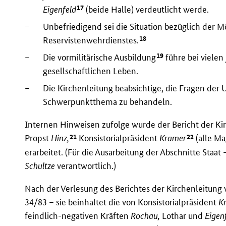
17
Eigenfeld
(beide Halle) verdeutlicht werde.
–
Unbefriedigend sei die Situation bezüglich der M
18
Reservistenwehrdienstes.
19
–
Die vormilitärische Ausbildung
führe bei vielen
gesellschaftlichen Leben.
–
Die Kirchenleitung beabsichtige, die Fragen d
Schwerpunktthema zu behandeln.
Internen Hinweisen zufolge wurde der Bericht der Ki
21
22
Propst
Hinz,
Konsistorialpräsident
Kramer
(alle M
erarbeitet. (Für die Ausarbeitung der Abschnitte Staa
Schultze
verantwortlich.)
Nach der Verlesung des Berichtes der Kirchenleitung
34/83 – sie beinhaltet die von Konsistorialpräsident
K
feindlich-negativen Kräften
Rochau,
Lothar und
Eigen