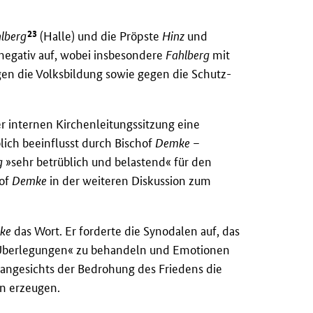
23
lberg
(Halle) und die Pröpste
Hinz
und
-negativ auf, wobei insbesondere
Fahlberg
mit
gen die Volksbildung sowie gegen die Schutz-
r internen Kirchenleitungssitzung eine
ch beeinflusst durch Bischof
Demke
–
g
»sehr betrüblich und belastend« für den
hof
Demke
in der weiteren Diskussion zum
ke
das Wort. Er forderte die Synodalen auf, das
Überlegungen« zu behandeln und Emotionen
angesichts der Bedrohung des Friedens die
on erzeugen.