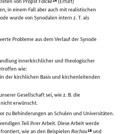
14
ftreten von Propst
Falcke
(Erfurt)
n, in einem Fall aber auch mit realistischen
node wurde von Synodalen intern z. T. als
werte Probleme aus dem Verlauf der Synode
ndlung innerkirchlicher und theologischer
etroffen wie:
n der kirchlichen Basis und kirchenleitenden
serer Gesellschaft sei, wie z. B. die
 nicht erwünscht.
vor zu Behinderungen an Schulen und Universitäten.
endigen Teil ihrer Arbeit. Diese Arbeit werde
16
frontiert, wie an den Beispielen
Rochau
und