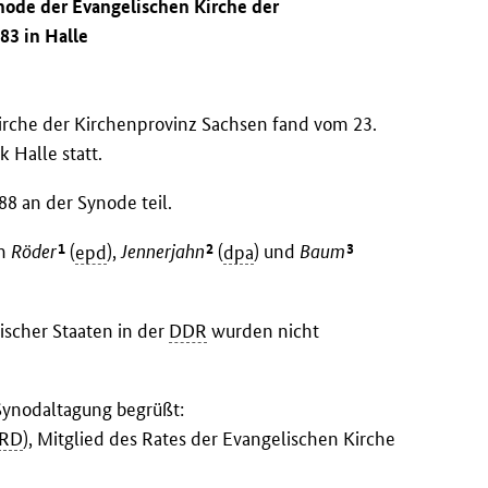
ynode der Evangelischen Kirche der
83 in Halle
irche der Kirchenprovinz Sachsen fand vom 23.
 Halle statt.
8 an der Synode teil.
1
2
3
en
Röder
(
epd
),
Jennerjahn
(
dpa
) und
Baum
tischer Staaten in der
DDR
wurden nicht
Synodaltagung begrüßt:
RD
), Mitglied des Rates der Evangelischen Kirche