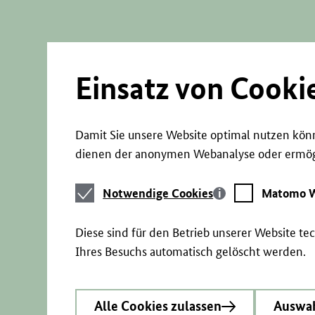
Direkt
zum
Seiteninhalt
springen
Einsatz von Cooki
Damit Sie unsere Website optimal nutzen könn
dienen der anonymen Webanalyse oder ermögl
Notwendige
Matomo
Notwendige Cookies
Matomo W
Cookies
Webstatistik
Diese sind für den Betrieb unserer Website t
Ihres Besuchs automatisch gelöscht werden.
Alle Cookies zulassen
Auswah