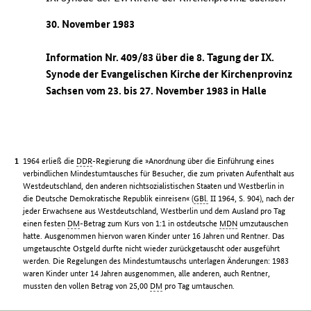
30. November 1983
Information Nr. 409/83 über die 8. Tagung der IX.
Synode der Evangelischen Kirche der Kirchenprovinz
Sachsen vom 23. bis 27. November 1983 in Halle
1964 erließ die
DDR
-Regierung die »Anordnung über die Einführung eines
verbindlichen Mindestumtausches für Besucher, die zum privaten Aufenthalt aus
Westdeutschland, den anderen nichtsozialistischen Staaten und Westberlin in
die Deutsche Demokratische Republik einreisen« (
GBl.
II 1964, S. 904), nach der
jeder Erwachsene aus Westdeutschland, Westberlin und dem Ausland pro Tag
einen festen
DM
-Betrag zum Kurs von 1:1 in ostdeutsche
MDN
umzutauschen
hatte. Ausgenommen hiervon waren Kinder unter 16 Jahren und Rentner. Das
umgetauschte Ostgeld durfte nicht wieder zurückgetauscht oder ausgeführt
werden. Die Regelungen des Mindestumtauschs unterlagen Änderungen: 1983
waren Kinder unter 14 Jahren ausgenommen, alle anderen, auch Rentner,
mussten den vollen Betrag von 25,00
DM
pro Tag umtauschen.