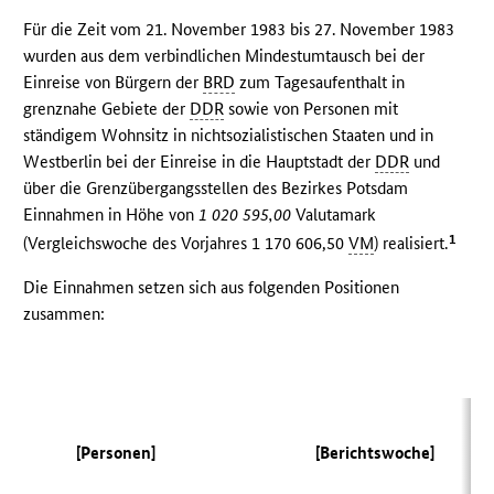
Für die Zeit vom 21. November 1983 bis 27. November 1983
wurden aus dem verbindlichen Mindestumtausch bei der
Einreise von Bürgern der
BRD
zum Tagesaufenthalt in
grenznahe Gebiete der
DDR
sowie von Personen mit
ständigem Wohnsitz in nichtsozialistischen Staaten und in
Westberlin bei der Einreise in die Hauptstadt der
DDR
und
über die Grenzübergangsstellen des Bezirkes Potsdam
Einnahmen in Höhe von
1 020 595,00
Valutamark
1
(Vergleichswoche des Vorjahres 1 170 606,50
VM
) realisiert.
Die Einnahmen setzen sich aus folgenden Positionen
zusammen:
(V
[Personen]
[Berichtswoche]