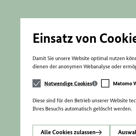
Direkt
zum
Seiteninhalt
springen
Einsatz von Cooki
Damit Sie unsere Website optimal nutzen könn
dienen der anonymen Webanalyse oder ermögl
Notwendige
Matomo
Notwendige Cookies
Matomo W
Cookies
Webstatistik
Diese sind für den Betrieb unserer Website t
Ihres Besuchs automatisch gelöscht werden.
Alle Cookies zulassen
Auswah