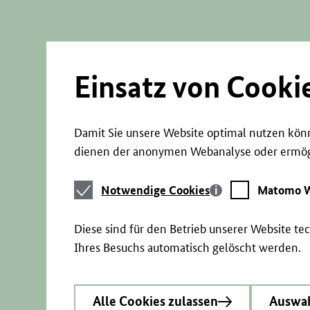
Direkt
zum
Seiteninhalt
springen
Einsatz von Cooki
Damit Sie unsere Website optimal nutzen könn
dienen der anonymen Webanalyse oder ermögl
Notwendige
Matomo
Notwendige Cookies
Matomo W
Cookies
Webstatistik
Diese sind für den Betrieb unserer Website t
Ihres Besuchs automatisch gelöscht werden.
Alle Cookies zulassen
Auswah