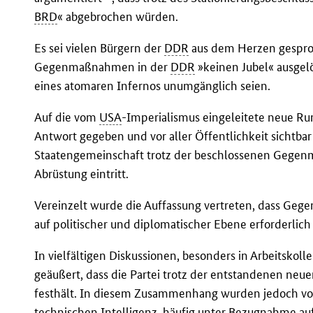
BRD
« abgebrochen würden.
Es sei vielen Bürgern der
DDR
aus dem Herzen gesproc
Gegenmaßnahmen in der
DDR
»keinen Jubel« ausgelö
eines atomaren Infernos unumgänglich seien.
Auf die vom
USA
-Imperialismus eingeleitete neue Ru
Antwort gegeben und vor aller Öffentlichkeit sichtbar
Staatengemeinschaft trotz der beschlossenen Gege
Abrüstung eintritt.
Vereinzelt wurde die Auffassung vertreten, dass Geg
auf politischer und diplomatischer Ebene erforderlich
In vielfältigen Diskussionen, besonders in Arbeitsko
geäußert, dass die Partei trotz der entstandenen ne
festhält. In diesem Zusammenhang wurden jedoch von
technischen Intelligenz, häufig unter Bezugnahme au