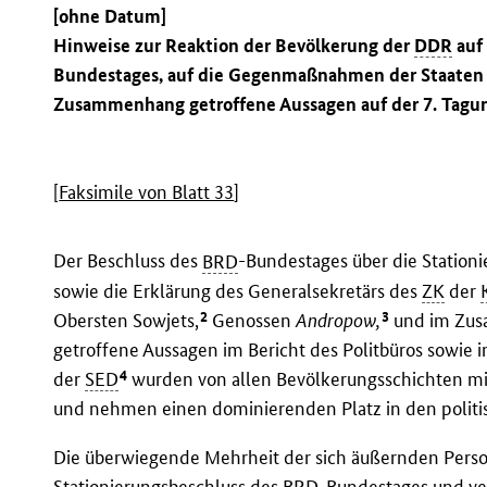
[ohne Datum]
Hinweise zur Reaktion der Bevölkerung der
DDR
auf
Bundestages, auf die Gegenmaßnahmen der Staaten 
Zusammenhang getroffene Aussagen auf der 7. Tagu
[
Faksimile von Blatt 33
]
Der Beschluss des
BRD
-Bundestages über die Station
sowie die Erklärung des Generalsekretärs des
ZK
der
2
3
Obersten Sowjets,
Genossen
Andropow,
und im Zus
getroffene Aussagen im Bericht des Politbüros sowie 
4
der
SED
wurden von allen Bevölkerungsschichten m
und nehmen einen dominierenden Platz in den politi
Die überwiegende Mehrheit der sich äußernden Perso
Stationierungsbeschluss des
BRD
-Bundestages und ver