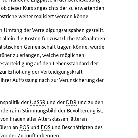
 ob dieser Kurs angesichts der zu erwartenden
triche weiter realisiert werden könne.
 Umfang der Verteidigungsausgaben gestellt.
t allein die Kosten für zusätzliche Maßnahmen
ialistischen Gemeinschaft tragen könne, wurde
arüber zu erlangen, welche möglichen
esverteidigung auf den Lebensstandard der
r Erhöhung der Verteidigungskraft
ihrer Auffassung nach zur Verunsicherung der
nspolitik der
UdSSR
und der
DDR
und zu den
enz im Stimmungsbild der Bevölkerung ist,
n Frauen aller Altersklassen, älteren
hülern an
POS
und
EOS
und Beschäftigten des
vor der Zukunft erkennen.