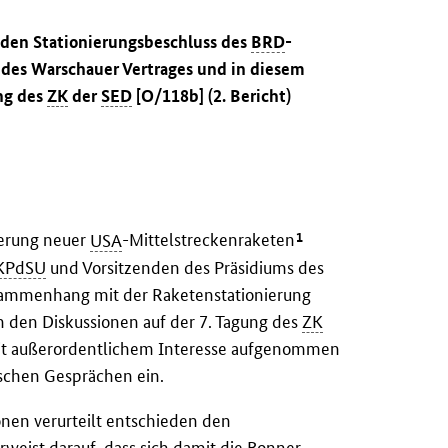
 den Stationierungsbeschluss des
BRD
-
des Warschauer Vertrages und in diesem
ng des
ZK
der
SED
[O/118b] (2. Bericht)
1
ierung neuer
USA
-Mittelstreckenraketen
KPdSU
und Vorsitzenden des Präsidiums des
ammenhang mit der Raketenstationierung
in den Diskussionen auf der 7. Tagung des
ZK
it außerordentlichem Interesse aufgenommen
schen Gesprächen ein.
nen verurteilt entschieden den
weist darauf, dass sich damit die Bonner