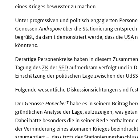
eines Krieges bewusster zu machen.
Unter progressiven und politisch engagierten Persone
Genossen
Andropow
über die Stationierung entspre
begrüßt, da damit demonstriert werde, dass die
USA
n
könnten«.
Derartige Personenkreise haben in diesem Zusammenh
Tagung des
ZK
der
SED
aufmerksam verfolgt und in D
Einschätzung der politischen Lage zwischen der
UdS
Folgende wesentliche Diskussionsrichtungen sind fest
7
Der Genosse
Honecker
habe es in seinem Beitrag he
gründlichen Analyse der Lage, aufzuzeigen, was geta
Dabei hätte besonders die in seiner Rede enthaltene 
der Verhinderung eines atomaren Krieges beeindruckt.
argumentiert –, dass trotz des Stationierungsbeschlus