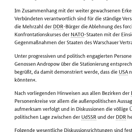
Im Zusammenhang mit der weiter gewachsenen Erken
Verbündeten verantwortlich sind für die ständige Vers
die Mehrzahl der
DDR
-Bürger die Ablehnung des for
Konfrontationskurses der
NATO
-Staaten mit der Eins
Gegenmaßnahmen der Staaten des Warschauer Vertra
Unter progressiven und politisch engagierten Persone
Genossen Andropow über die Stationierung entspre
begrüßt, da damit demonstriert werde, dass die
USA
n
könnten«.
Nach vorliegenden Hinweisen aus allen Bezirken der
Personenkreise vor allem die außenpolitischen Aussag
aufmerksam verfolgt und in Diskussionen die völlige
politischen Lage zwischen der
UdSSR
und der
DDR
he
Folgende wesentliche Diskussionsrichtungen sind fest