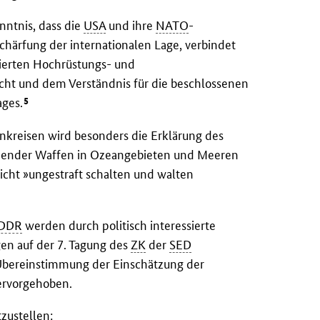
ntnis, dass die
USA
und ihre
NATO
-
chärfung der internationalen Lage, verbindet
cierten Hochrüstungs- und
icht und dem Verständnis für die beschlossenen
5
ges.
nkreisen wird besonders die Erklärung des
chender Waffen in Ozeangebieten und Meeren
icht »ungestraft schalten und walten
DDR
werden durch politisch interessierte
en auf der 7. Tagung des
ZK
der
SED
 Übereinstimmung der Einschätzung der
rvorgehoben.
zustellen: