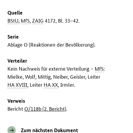
Quelle
BStU
,
MfS
,
ZAIG
4172, Bl. 33–42.
Serie
Ablage O (Reaktionen der Bevölkerung).
Verteiler
Kein Nachweis für externe Verteilung –
MfS
:
Mielke, Wolf, Mittig, Neiber, Geisler, Leiter
HA XVIII
, Leiter
HA XX
, Irmler.
Verweis
Bericht
O/118b (2. Bericht)
.
Zum nächsten Dokument