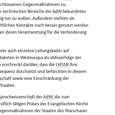
e beschlossenen Gegenmaßnahmen zu.
ch-technischen Bereiche der
AdW
bekundeten
ng tun zu wollen. Außerdem stellten sie
aftlichen Kontakte noch besser genutzt werden
ten deren Verantwortung für die Verhinderung
nter auch einzelne Leitungskader auf
Raketen in Westeuropa als »Misserfolg« der
h erschreckt darüber, dass die
UdSSR
ihre
equenz durchsetzt und befürchten in diesem
chaft sowie eine Einschränkung der
-Staaten.
 Sprachwissenschaft
der
AdW
, die zum
flich tätigen Präses der Evangelischen Kirche
Gegenmaßnahmen der Staaten des Warschauer