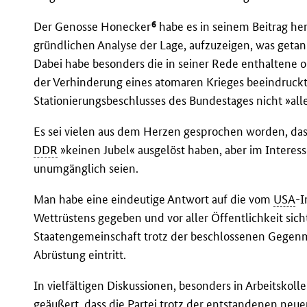
6
Der Genosse Honecker
habe es in seinem Beitrag he
gründlichen Analyse der Lage, aufzuzeigen, was geta
Dabei habe besonders die in seiner Rede enthaltene o
der Verhinderung eines atomaren Krieges beeindruckt.
Stationierungsbeschlusses des Bundestages nicht »all
Es sei vielen aus dem Herzen gesprochen worden, da
DDR
»keinen Jubel« ausgelöst haben, aber im Interes
unumgänglich seien.
Man habe eine eindeutige Antwort auf die vom
USA
-I
Wettrüstens gegeben und vor aller Öffentlichkeit sicht
Staatengemeinschaft trotz der beschlossenen Gege
Abrüstung eintritt.
In vielfältigen Diskussionen, besonders in Arbeitskoll
geäußert, dass die Partei trotz der entstandenen ne