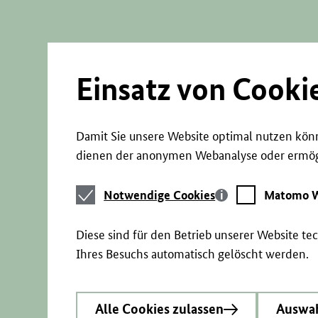
Direkt
zum
Seiteninhalt
springen
Einsatz von Cooki
Damit Sie unsere Website optimal nutzen könn
dienen der anonymen Webanalyse oder ermögl
Notwendige
Matomo
Notwendige Cookies
Matomo W
Cookies
Webstatistik
Diese sind für den Betrieb unserer Website t
Ihres Besuchs automatisch gelöscht werden.
Alle Cookies zulassen
Auswah