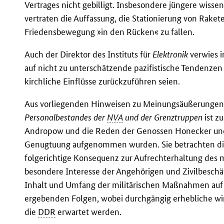
Vertrages nicht gebilligt. Insbesondere jüngere wissens
vertraten die Auffassung, die Stationierung von Raket
Friedensbewegung »in den Rücken« zu fallen.
Auch der Direktor des Instituts für
Elektronik
verwies 
auf nicht zu unterschätzende pazifistische Tendenzen u
kirchliche Einflüsse zurückzuführen seien.
Aus vorliegenden Hinweisen zu Meinungsäußerunge
Personalbestandes der
NVA
und der Grenztruppen
ist z
Andropow und die Reden der Genossen Honecker u
Genugtuung aufgenommen wurden. Sie betrachten die
folgerichtige Konsequenz zur Aufrechterhaltung des m
besondere Interesse der Angehörigen und Zivilbeschäft
Inhalt und Umfang der militärischen Maßnahmen au
ergebenden Folgen, wobei durchgängig erhebliche wirt
die
DDR
erwartet werden.