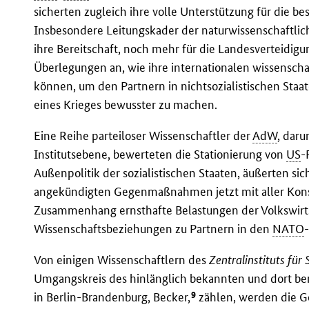
sicherten zugleich ihre volle Unterstützung für di
Insbesondere Leitungskader der naturwissenschaftli
ihre Bereitschaft, noch mehr für die Landesverteidigu
Überlegungen an, wie ihre internationalen wissensch
können, um den Partnern in nichtsozialistischen Staa
eines Krieges bewusster zu machen.
Eine Reihe parteiloser Wissenschaftler der
AdW
, daru
Institutsebene, bewerteten die Stationierung von
US
-
Außenpolitik der sozialistischen Staaten, äußerten sic
angekündigten Gegenmaßnahmen jetzt mit aller Kons
Zusammenhang ernsthafte Belastungen der Volkswirts
Wissenschaftsbeziehungen zu Partnern in den
NATO
Von einigen Wissenschaftlern des
Zentralinstituts für
Umgangskreis des hinlänglich bekannten und dort beru
9
in Berlin-Brandenburg, Becker,
zählen, werden die 