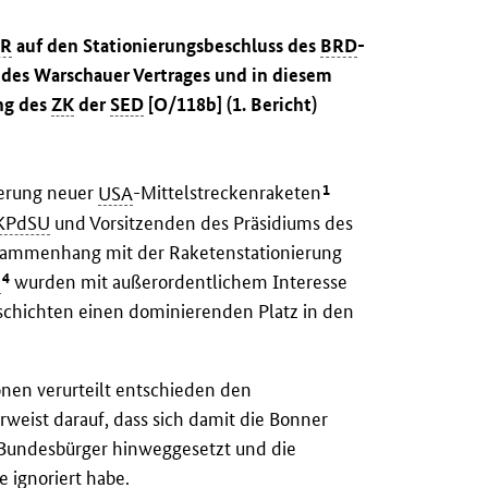
R
auf den Stationierungsbeschluss des
BRD
-
des Warschauer Vertrages und in diesem
ng des
ZK
der
SED
[O/118b] (1. Bericht)
1
ierung neuer
USA
-Mittelstreckenraketen
KPdSU
und Vorsitzenden des Präsidiums des
ammenhang mit der Raketenstationierung
4
D
wurden mit außerordentlichem Interesse
chichten einen dominierenden Platz in den
nen verurteilt entschieden den
weist darauf, dass sich damit die Bonner
 Bundesbürger hinweggesetzt und die
ignoriert habe.