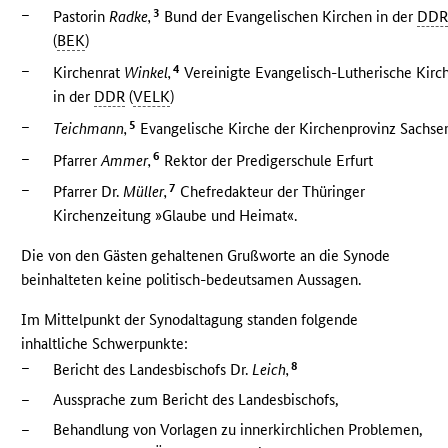
–
3
Pastorin
Radke,
Bund der Evangelischen Kirchen in der
DD
(
BEK
)
–
4
Kirchenrat
Winkel,
Vereinigte Evangelisch-Lutherische Kirc
in der
DDR
(
VELK
)
–
5
Teichmann,
Evangelische Kirche der Kirchenprovinz Sachse
–
6
Pfarrer
Ammer,
Rektor der Predigerschule Erfurt
–
7
Pfarrer Dr.
Müller,
Chefredakteur der Thüringer
Kirchenzeitung »Glaube und Heimat«.
Die von den Gästen gehaltenen Grußworte an die Synode
beinhalteten keine politisch-bedeutsamen Aussagen.
Im Mittelpunkt der Synodaltagung standen folgende
inhaltliche Schwerpunkte:
–
8
Bericht des Landesbischofs Dr.
Leich,
–
Aussprache zum Bericht des Landesbischofs,
–
Behandlung von Vorlagen zu innerkirchlichen Problemen,