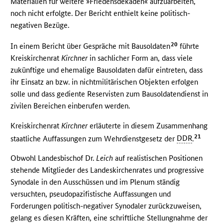
Materialien für weitere »Friedensdekaden« aufzuarbeiten,
noch nicht erfolgte. Der Bericht enthielt keine politisch-
negativen Bezüge.
20
In einem Bericht über Gespräche mit Bausoldaten
führte
Kreiskirchenrat
Kirchner
in sachlicher Form an, dass viele
zukünftige und ehemalige Bausoldaten dafür eintreten, dass
ihr Einsatz an bzw. in nichtmilitärischen Objekten erfolgen
solle und dass gediente Reservisten zum Bausoldatendienst in
zivilen Bereichen einberufen werden.
Kreiskirchenrat
Kirchner
erläuterte in diesem Zusammenhang
21
staatliche Auffassungen zum Wehrdienstgesetz der
DDR
.
Obwohl Landesbischof Dr.
Leich
auf realistischen Positionen
stehende Mitglieder des Landeskirchenrates und progressive
Synodale in den Ausschüssen und im Plenum ständig
versuchten, pseudopazifistische Auffassungen und
Forderungen politisch-negativer Synodaler zurückzuweisen,
gelang es diesen Kräften, eine schriftliche Stellungnahme der