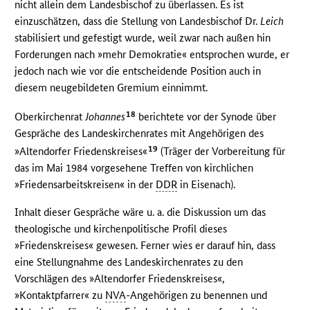
nicht allein dem Landesbischof zu überlassen. Es ist
einzuschätzen, dass die Stellung von Landesbischof Dr.
Leich
stabilisiert und gefestigt wurde, weil zwar nach außen hin
Forderungen nach »mehr Demokratie« entsprochen wurde, er
jedoch nach wie vor die entscheidende Position auch in
diesem neugebildeten Gremium einnimmt.
18
Oberkirchenrat
Johannes
berichtete vor der Synode über
Gespräche des Landeskirchenrates mit Angehörigen des
19
»Altendorfer Friedenskreises«
(Träger der Vorbereitung für
das im Mai 1984 vorgesehene Treffen von kirchlichen
»Friedensarbeitskreisen« in der
DDR
in Eisenach).
Inhalt dieser Gespräche wäre u. a. die Diskussion um das
theologische und kirchenpolitische Profil dieses
»Friedenskreises« gewesen. Ferner wies er darauf hin, dass
eine Stellungnahme des Landeskirchenrates zu den
Vorschlägen des »Altendorfer Friedenskreises«,
»Kontaktpfarrer« zu
NVA
-Angehörigen zu benennen und