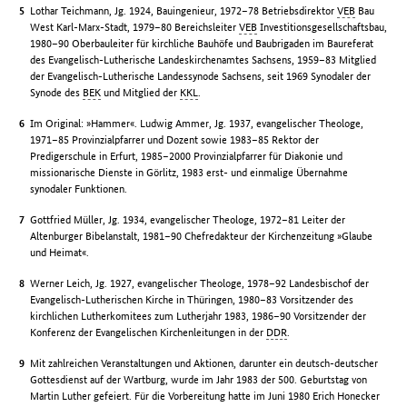
Lothar Teichmann, Jg. 1924, Bauingenieur, 1972–78 Betriebsdirektor
VEB
Bau
West Karl-Marx-Stadt, 1979–80 Bereichsleiter
VEB
Investitionsgesellschaftsbau,
1980–90 Oberbauleiter für kirchliche Bauhöfe und Baubrigaden im Baureferat
des Evangelisch-Lutherische Landeskirchenamtes Sachsens, 1959–83 Mitglied
der Evangelisch-Lutherische Landessynode Sachsens, seit 1969 Synodaler der
Synode des
BEK
und Mitglied der
KKL
.
Im Original: »Hammer«. Ludwig Ammer, Jg. 1937, evangelischer Theologe,
1971–85 Provinzialpfarrer und Dozent sowie 1983–85 Rektor der
Predigerschule in Erfurt, 1985–2000 Provinzialpfarrer für Diakonie und
missionarische Dienste in Görlitz, 1983 erst- und einmalige Übernahme
synodaler Funktionen.
Gottfried Müller, Jg. 1934, evangelischer Theologe, 1972–81 Leiter der
Altenburger Bibelanstalt, 1981–90 Chefredakteur der Kirchenzeitung »Glaube
und Heimat«.
Werner Leich, Jg. 1927, evangelischer Theologe, 1978–92 Landesbischof der
Evangelisch-Lutherischen Kirche in Thüringen, 1980–83 Vorsitzender des
kirchlichen Lutherkomitees zum Lutherjahr 1983, 1986–90 Vorsitzender der
Konferenz der Evangelischen Kirchenleitungen in der
DDR
.
Mit zahlreichen Veranstaltungen und Aktionen, darunter ein deutsch-deutscher
Gottesdienst auf der Wartburg, wurde im Jahr 1983 der 500. Geburtstag von
Martin Luther gefeiert. Für die Vorbereitung hatte im Juni 1980 Erich Honecker