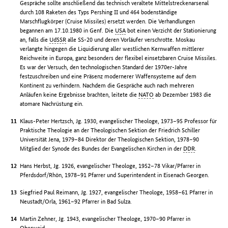
Gespräche sollte anschließend das technisch veraltete Mittelstreckenarsenal
durch 108 Raketen des Typs Pershing II und 464 bodenständige
Marschflugkörper (Cruise Missiles) ersetzt werden. Die Verhandlungen
begannen am 17.10.1980 in Genf. Die
USA
bot einen Verzicht der Stationierung
an, falls die
UdSSR
alle SS-20 und deren Vorläufer verschrotte. Moskau
verlangte hingegen die Liquidierung aller westlichen Kernwaffen mittlerer
Reichweite in Europa, ganz besonders der flexibel einsetzbaren Cruise Missiles.
Es war der Versuch, den technologischen Standard der 1970er-Jahre
festzuschreiben und eine Präsenz modernerer Waffensysteme auf dem
Kontinent zu verhindern. Nachdem die Gespräche auch nach mehreren
Anläufen keine Ergebnisse brachten, leitete die
NATO
ab Dezember 1983 die
atomare Nachrüstung ein.
Klaus-Peter Hertzsch, Jg. 1930, evangelischer Theologe, 1973–95 Professor für
Praktische Theologie an der Theologischen Sektion der Friedrich Schiller
Universität Jena, 1979–84 Direktor der Theologischen Sektion, 1978–90
Mitglied der Synode des Bundes der Evangelischen Kirchen in der
DDR
.
Hans Herbst, Jg. 1926, evangelischer Theologe, 1952–78 Vikar/Pfarrer in
Pferdsdorf/Rhön, 1978–91 Pfarrer und Superintendent in Eisenach Georgen.
Siegfried Paul Reimann, Jg. 1927, evangelischer Theologe, 1958–61 Pfarrer in
Neustadt/Orla, 1961–92 Pfarrer in Bad Sulza.
Martin Zehner, Jg. 1943, evangelischer Theologe, 1970–90 Pfarrer in
Oberweid.