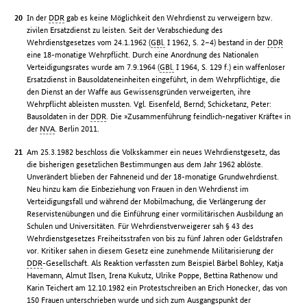
In der
DDR
gab es keine Möglichkeit den Wehrdienst zu verweigern bzw.
zivilen Ersatzdienst zu leisten. Seit der Verabschiedung des
Wehrdienstgesetzes vom 24.1.1962 (
GBl.
I 1962, S. 2–4) bestand in der
DDR
eine 18-monatige Wehrpflicht. Durch eine Anordnung des Nationalen
Verteidigungsrates wurde am 7.9.1964 (
GBl.
I 1964, S. 129 f.) ein waffenloser
Ersatzdienst in Bausoldateneinheiten eingeführt, in dem Wehrpflichtige, die
den Dienst an der Waffe aus Gewissensgründen verweigerten, ihre
Wehrpflicht ableisten mussten. Vgl. Eisenfeld, Bernd; Schicketanz, Peter:
Bausoldaten in der
DDR
. Die »Zusammenführung feindlich-negativer Kräfte« in
der
NVA
. Berlin 2011.
Am 25.3.1982 beschloss die Volkskammer ein neues Wehrdienstgesetz, das
die bisherigen gesetzlichen Bestimmungen aus dem Jahr 1962 ablöste.
Unverändert blieben der Fahneneid und der 18-monatige Grundwehrdienst.
Neu hinzu kam die Einbeziehung von Frauen in den Wehrdienst im
Verteidigungsfall und während der Mobilmachung, die Verlängerung der
Reservistenübungen und die Einführung einer vormilitärischen Ausbildung an
Schulen und Universitäten. Für Wehrdienstverweigerer sah § 43 des
Wehrdienstgesetzes Freiheitsstrafen von bis zu fünf Jahren oder Geldstrafen
vor. Kritiker sahen in diesem Gesetz eine zunehmende Militarisierung der
DDR
-Gesellschaft. Als Reaktion verfassten zum Beispiel Bärbel Bohley, Katja
Havemann, Almut Ilsen, Irena Kukutz, Ulrike Poppe, Bettina Rathenow und
Karin Teichert am 12.10.1982 ein Protestschreiben an Erich Honecker, das von
150 Frauen unterschrieben wurde und sich zum Ausgangspunkt der