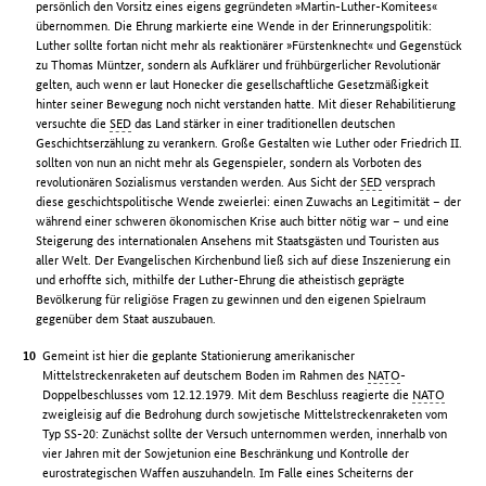
persönlich den Vorsitz eines eigens gegründeten »Martin-Luther-Komitees«
übernommen. Die Ehrung markierte eine Wende in der Erinnerungspolitik:
Luther sollte fortan nicht mehr als reaktionärer »Fürstenknecht« und Gegenstück
zu Thomas Müntzer, sondern als Aufklärer und frühbürgerlicher Revolutionär
gelten, auch wenn er laut Honecker die gesellschaftliche Gesetzmäßigkeit
hinter seiner Bewegung noch nicht verstanden hatte. Mit dieser Rehabilitierung
versuchte die
SED
das Land stärker in einer traditionellen deutschen
Geschichtserzählung zu verankern. Große Gestalten wie Luther oder Friedrich II.
sollten von nun an nicht mehr als Gegenspieler, sondern als Vorboten des
revolutionären Sozialismus verstanden werden. Aus Sicht der
SED
versprach
diese geschichtspolitische Wende zweierlei: einen Zuwachs an Legitimität – der
während einer schweren ökonomischen Krise auch bitter nötig war – und eine
Steigerung des internationalen Ansehens mit Staatsgästen und Touristen aus
aller Welt. Der Evangelischen Kirchenbund ließ sich auf diese Inszenierung ein
und erhoffte sich, mithilfe der Luther-Ehrung die atheistisch geprägte
Bevölkerung für religiöse Fragen zu gewinnen und den eigenen Spielraum
gegenüber dem Staat auszubauen.
Gemeint ist hier die geplante Stationierung amerikanischer
Mittelstreckenraketen auf deutschem Boden im Rahmen des
NATO
-
Doppelbeschlusses vom 12.12.1979. Mit dem Beschluss reagierte die
NATO
zweigleisig auf die Bedrohung durch sowjetische Mittelstreckenraketen vom
Typ SS-20: Zunächst sollte der Versuch unternommen werden, innerhalb von
vier Jahren mit der Sowjetunion eine Beschränkung und Kontrolle der
eurostrategischen Waffen auszuhandeln. Im Falle eines Scheiterns der