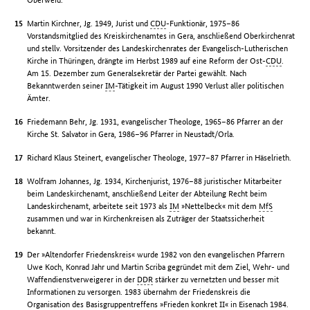
Martin Kirchner, Jg. 1949, Jurist und
CDU
-Funktionär, 1975–86
Vorstandsmitglied des Kreiskirchenamtes in Gera, anschließend Oberkirchenrat
und stellv. Vorsitzender des Landeskirchenrates der Evangelisch-Lutherischen
Kirche in Thüringen, drängte im Herbst 1989 auf eine Reform der Ost-
CDU
.
Am 15. Dezember zum Generalsekretär der Partei gewählt. Nach
Bekanntwerden seiner
IM
-Tätigkeit im August 1990 Verlust aller politischen
Ämter.
Friedemann Behr, Jg. 1931, evangelischer Theologe, 1965–86 Pfarrer an der
Kirche St. Salvator in Gera, 1986–96 Pfarrer in Neustadt/Orla.
Richard Klaus Steinert, evangelischer Theologe, 1977–87 Pfarrer in Häselrieth.
Wolfram Johannes, Jg. 1934, Kirchenjurist, 1976–88 juristischer Mitarbeiter
beim Landeskirchenamt, anschließend Leiter der Abteilung Recht beim
Landeskirchenamt, arbeitete seit 1973 als
IM
»Nettelbeck« mit dem
MfS
zusammen und war in Kirchenkreisen als Zuträger der Staatssicherheit
bekannt.
Der »Altendorfer Friedenskreis« wurde 1982 von den evangelischen Pfarrern
Uwe Koch, Konrad Jahr und Martin Scriba gegründet mit dem Ziel, Wehr- und
Waffendienstverweigerer in der
DDR
stärker zu vernetzten und besser mit
Informationen zu versorgen. 1983 übernahm der Friedenskreis die
Organisation des Basisgruppentreffens »Frieden konkret II« in Eisenach 1984.