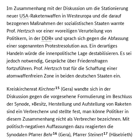
Im Zusammenhang mit der Diskussion um die Stationierung
neuer
USA
-Raketenwaffen in Westeuropa und die darauf
bezogenen Maßnahmen der sozialistischen Staaten warnte
Prof.
Hertzsch
vor einer »voreiligen Verurteilung von
Politikern, in der
DDR
« und sprach sich gegen die Abfassung
einer sogenannten Protestresolution aus. Ein derartiges
Handeln würde die innenpolitische Lage destabilisieren. Es sei
jedoch notwendig, Gespräche über Friedensfragen
fortzuführen. Prof.
Hertzsch
trat für die Schaffung einer
atomwaffenfreien Zone in beiden deutschen Staaten ein.
15
Kreiskirchenrat
Kirchner
(Gera) wandte sich in der
Diskussion gegen die vorgesehene Formulierung im Beschluss
der Synode, »Besitz, Herstellung und Aufstellung von Raketen
sind ein Verbrechen« und stellte fest, man könne Politiker in
diesem Zusammenhang nicht als Verbrecher bezeichnen. Mit
politisch-negativen Auffassungen dazu reagierten die
16
17
Synodalen Pfarrer
Behr
(Gera), Pfarrer
Steinert
(Häselrieth)