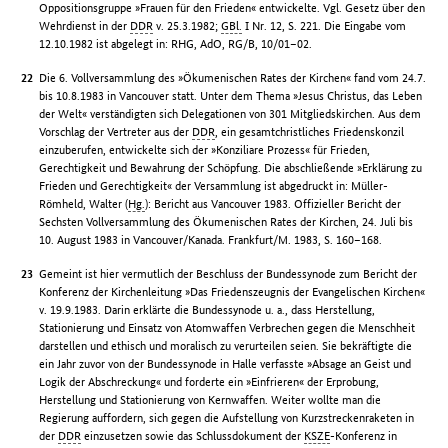
Oppositionsgruppe »Frauen für den Frieden« entwickelte. Vgl. Gesetz über den
Wehrdienst in der
DDR
v. 25.3.1982;
GBl.
I Nr. 12, S. 221. Die Eingabe vom
12.10.1982 ist abgelegt in: RHG, AdO, RG/B, 10/01–02.
Die 6. Vollversammlung des »Ökumenischen Rates der Kirchen« fand vom 24.7.
bis 10.8.1983 in Vancouver statt. Unter dem Thema »Jesus Christus, das Leben
der Welt« verständigten sich Delegationen von 301 Mitgliedskirchen. Aus dem
Vorschlag der Vertreter aus der
DDR
, ein gesamtchristliches Friedenskonzil
einzuberufen, entwickelte sich der »Konziliare Prozess« für Frieden,
Gerechtigkeit und Bewahrung der Schöpfung. Die abschließende »Erklärung zu
Frieden und Gerechtigkeit« der Versammlung ist abgedruckt in: Müller-
Römheld, Walter (
Hg.
): Bericht aus Vancouver 1983. Offizieller Bericht der
Sechsten Vollversammlung des Ökumenischen Rates der Kirchen, 24. Juli bis
10. August 1983 in Vancouver/Kanada. Frankfurt/M. 1983, S. 160–168.
Gemeint ist hier vermutlich der Beschluss der Bundessynode zum Bericht der
Konferenz der Kirchenleitung »Das Friedenszeugnis der Evangelischen Kirchen«
v. 19.9.1983. Darin erklärte die Bundessynode u. a., dass Herstellung,
Stationierung und Einsatz von Atomwaffen Verbrechen gegen die Menschheit
darstellen und ethisch und moralisch zu verurteilen seien. Sie bekräftigte die
ein Jahr zuvor von der Bundessynode in Halle verfasste »Absage an Geist und
Logik der Abschreckung« und forderte ein »Einfrieren« der Erprobung,
Herstellung und Stationierung von Kernwaffen. Weiter wollte man die
Regierung auffordern, sich gegen die Aufstellung von Kurzstreckenraketen in
der
DDR
einzusetzen sowie das Schlussdokument der
KSZE
-Konferenz in