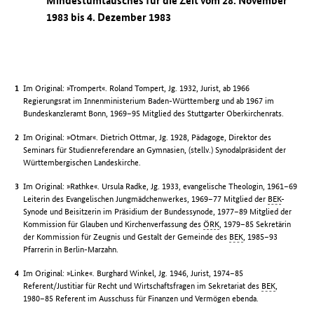
Mindestumtausches für die Zeit vom 28. November
1983 bis 4. Dezember 1983
Im Original: »Trompert«. Roland Tompert, Jg. 1932, Jurist, ab 1966
Regierungsrat im Innenministerium Baden-Württemberg und ab 1967 im
Bundeskanzleramt Bonn, 1969–95 Mitglied des Stuttgarter Oberkirchenrats.
Im Original: »Otmar«. Dietrich Ottmar, Jg. 1928, Pädagoge, Direktor des
Seminars für Studienreferendare an Gymnasien, (stellv.) Synodalpräsident der
Württembergischen Landeskirche.
Im Original: »Rathke«. Ursula Radke, Jg. 1933, evangelische Theologin, 1961–69
Leiterin des Evangelischen Jungmädchenwerkes, 1969–77 Mitglied der
BEK
-
Synode und Beisitzerin im Präsidium der Bundessynode, 1977–89 Mitglied der
Kommission für Glauben und Kirchenverfassung des
ÖRK
, 1979–85 Sekretärin
der Kommission für Zeugnis und Gestalt der Gemeinde des
BEK
, 1985–93
Pfarrerin in Berlin-Marzahn.
Im Original: »Linke«. Burghard Winkel, Jg. 1946, Jurist, 1974–85
Referent/Justitiar für Recht und Wirtschaftsfragen im Sekretariat des
BEK
,
1980–85 Referent im Ausschuss für Finanzen und Vermögen ebenda.