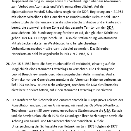
Truppenreduzierung in Europa sowie für Verhandlungen über ein Abkommen
zum Verbot von Atomtests und Weltraumwaffen plädiert. Auf den
diplomatischen Vorstoß Schwedens reagierte die
DDR
-Regierung am 4.2.1983
mit einem Schreiben Erich Honeckers an Bundeskanzler Helmut Kohl. Darin
unterstützte der Generalsekretär die schwedische Initiative und erklärte sich
bereit, die atomwaffenfreie Zone auf das gesamte Territorium der
DDR
auszudehnen. Die Bundesregierung forderte er auf, den gleichen Schritt zu
gehen. Der
NATO
-Doppelbeschluss – also die Stationierung von atomaren
Mittelstreckenraketen in Westdeutschland bei gleichzeitigem
Verhandlungsangebot – wäre damit obsolet geworden. Das Schreiben
Honeckers an Kohl ist abgedruckt in:
ND
v. 9.2.1983, S. 1.
Am 15.6.1982 hatte die Sowjetunion offiziell verkündet, einseitig auf die
Möglichkeit eines atomaren Erstschlags zu verzichten. Die Erklärung von
Leonid Breschnew wurde durch den sowjetischen Außenminister, Andrej
Gromyko, vor der Generalsversammlung der Vereinten Nationen verlesen, sie
lief 1993 aus bzw. wurde nicht verlängert, nachdem die
USA
sich ihrerseits
nicht bereit erklärt hatten, auf einen atomaren Erstschlag zu verzichten.
Die Konferenz für Sicherheit und Zusammenarbeit in Europa (
KSZE
) diente der
Konsultation und politischen Annäherung während des Ost-West-Konflikts.
Teilnehmer waren 35 vorwiegend europäische Staaten sowie die
USA
, Kanada
und die Sowjetunion, die ab 1973 die Grundlagen ihrer Beziehungen sowie die
Achtung von Grund- und Menschenrechten verhandelten. Auf die
Unterzeichnung der Schlussakte von Helsinki im Jahr 1975 folgten ab 1977