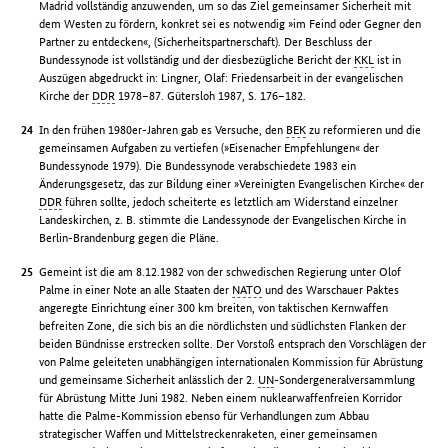
Madrid vollständig anzuwenden, um so das Ziel gemeinsamer Sicherheit mit
dem Westen zu fördern, konkret sei es notwendig »im Feind oder Gegner den
Partner zu entdecken«, (Sicherheitspartnerschaft). Der Beschluss der
Bundessynode ist vollständig und der diesbezügliche Bericht der
KKL
ist in
Auszügen abgedruckt in: Lingner, Olaf: Friedensarbeit in der evangelischen
Kirche der
DDR
1978–87. Gütersloh 1987, S. 176–182.
In den frühen 1980er-Jahren gab es Versuche, den
BEK
zu reformieren und die
gemeinsamen Aufgaben zu vertiefen (»Eisenacher Empfehlungen« der
Bundessynode 1979). Die Bundessynode verabschiedete 1983 ein
Änderungsgesetz, das zur Bildung einer »Vereinigten Evangelischen Kirche« der
DDR
führen sollte, jedoch scheiterte es letztlich am Widerstand einzelner
Landeskirchen, z. B. stimmte die Landessynode der Evangelischen Kirche in
Berlin-Brandenburg gegen die Pläne.
Gemeint ist die am 8.12.1982 von der schwedischen Regierung unter Olof
Palme in einer Note an alle Staaten der
NATO
und des Warschauer Paktes
angeregte Einrichtung einer 300 km breiten, von taktischen Kernwaffen
befreiten Zone, die sich bis an die nördlichsten und südlichsten Flanken der
beiden Bündnisse erstrecken sollte. Der Vorstoß entsprach den Vorschlägen der
von Palme geleiteten unabhängigen internationalen Kommission für Abrüstung
und gemeinsame Sicherheit anlässlich der 2.
UN
-Sondergeneralversammlung
für Abrüstung Mitte Juni 1982. Neben einem nuklearwaffenfreien Korridor
hatte die Palme-Kommission ebenso für Verhandlungen zum Abbau
strategischer Waffen und Mittelstreckenraketen, einer gemeinsamen