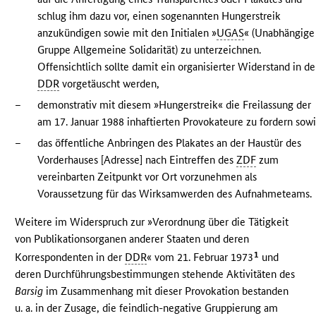
schlug ihm dazu vor, einen sogenannten Hungerstreik
anzukündigen sowie mit den Initialen »
UGAS
« (Unabhängige
Gruppe Allgemeine Solidarität) zu unterzeichnen.
Offensichtlich sollte damit ein organisierter Widerstand in de
DDR
vorgetäuscht werden,
–
demonstrativ mit diesem »Hungerstreik« die Freilassung der
am 17. Januar 1988 inhaftierten Provokateure zu fordern sow
–
das öffentliche Anbringen des Plakates an der Haustür des
Vorderhauses [Adresse] nach Eintreffen des
ZDF
zum
vereinbarten Zeitpunkt vor Ort vorzunehmen als
Voraussetzung für das Wirksamwerden des Aufnahmeteams.
Weitere im Widerspruch zur »Verordnung über die Tätigkeit
von Publikationsorganen anderer Staaten und deren
1
Korrespondenten in der
DDR
« vom 21. Februar 1973
und
deren Durchführungsbestimmungen stehende Aktivitäten des
Barsig
im Zusammenhang mit dieser Provokation bestanden
u. a. in der Zusage, die feindlich-negative Gruppierung am