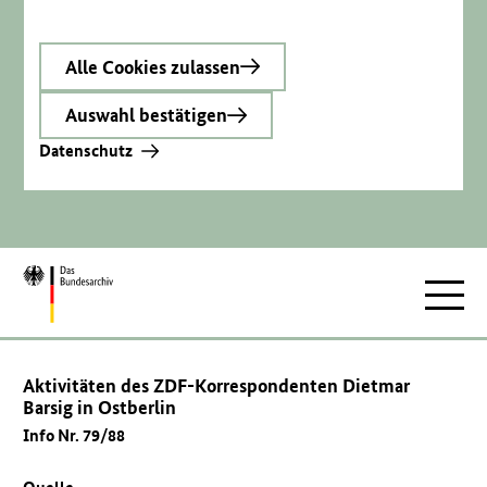
Alle Cookies zulassen
Auswahl bestätigen
Datenschutz
Zur
Hauptnav
Startseite
Aktivitäten des ZDF-Korrespondenten Dietmar
Barsig in Ostberlin
Info Nr. 79/88