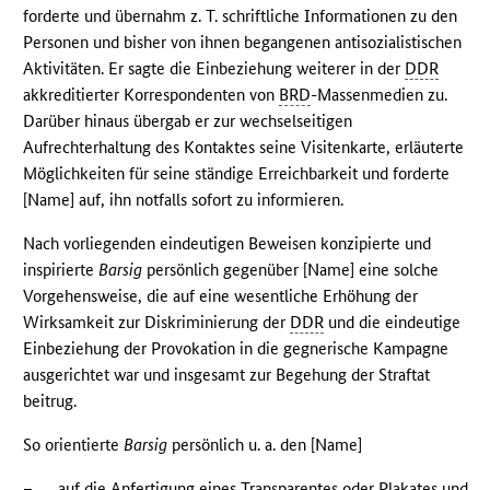
forderte und übernahm z. T. schriftliche Informationen zu den
Personen und bisher von ihnen begangenen antisozialistischen
Aktivitäten. Er sagte die Einbeziehung weiterer in der
DDR
akkreditierter Korrespondenten von
BRD
-Massenmedien zu.
Darüber hinaus übergab er zur wechselseitigen
Aufrechterhaltung des Kontaktes seine Visitenkarte, erläuterte
Möglichkeiten für seine ständige Erreichbarkeit und forderte
[Name] auf, ihn notfalls sofort zu informieren.
Nach vorliegenden eindeutigen Beweisen konzipierte und
inspirierte
Barsig
persönlich gegenüber [Name] eine solche
Vorgehensweise, die auf eine wesentliche Erhöhung der
Wirksamkeit zur Diskriminierung der
DDR
und die eindeutige
Einbeziehung der Provokation in die gegnerische Kampagne
ausgerichtet war und insgesamt zur Begehung der Straftat
beitrug.
So orientierte
Barsig
persönlich u. a. den [Name]
–
auf die Anfertigung eines Transparentes oder Plakates und