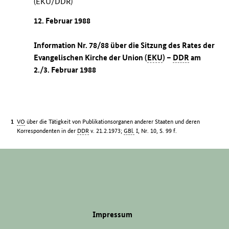
(EKU/DDR)
12. Februar 1988
Information Nr. 78/88 über die Sitzung des Rates der
Evangelischen Kirche der Union (
EKU
) –
DDR
am
2./3. Februar 1988
VO
über die Tätigkeit von Publikationsorganen anderer Staaten und deren
Korrespondenten in der
DDR
v. 21.2.1973;
GBl.
I, Nr. 10, S. 99 f.
Impressum