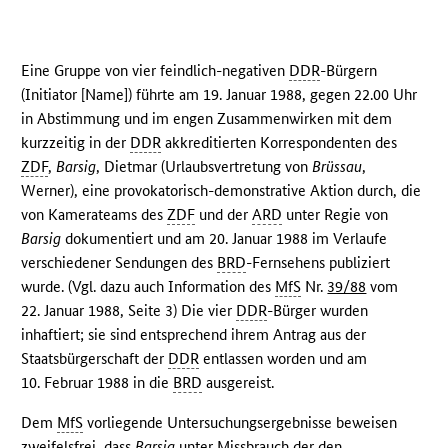
Eine Gruppe von vier feindlich-negativen
DDR
-Bürgern
(Initiator [Name]) führte am 19. Januar 1988, gegen 22.00 Uhr
in Abstimmung und im engen Zusammenwirken mit dem
kurzzeitig in der
DDR
akkreditierten Korrespondenten des
ZDF
,
Barsig
, Dietmar (Urlaubsvertretung von
Brüssau
,
Werner), eine provokatorisch-demonstrative Aktion durch, die
von Kamerateams des
ZDF
und der
ARD
unter Regie von
Barsig
dokumentiert und am 20. Januar 1988 im Verlaufe
verschiedener Sendungen des
BRD
-Fernsehens publiziert
wurde. (Vgl. dazu auch Information des
MfS
Nr.
39/88
vom
22. Januar 1988, Seite 3) Die vier
DDR
-Bürger wurden
inhaftiert; sie sind entsprechend ihrem Antrag aus der
Staatsbürgerschaft der
DDR
entlassen worden und am
10. Februar 1988 in die
BRD
ausgereist.
Dem
MfS
vorliegende Untersuchungsergebnisse beweisen
zweifelsfrei, dass
Barsig
unter Missbrauch der den