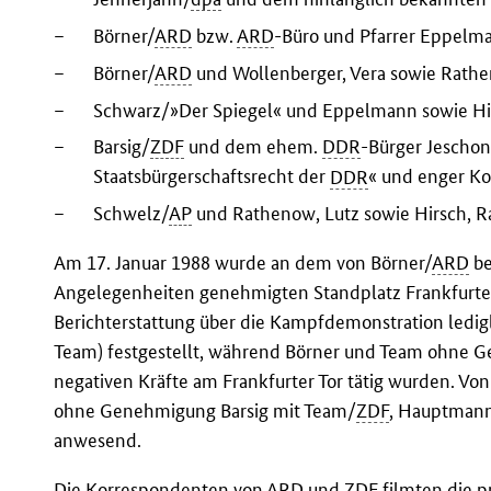
–
Börner/
ARD
bzw.
ARD
-Büro und Pfarrer Eppelma
–
Börner/
ARD
und Wollenberger, Vera sowie Rathe
–
Schwarz/»Der Spiegel« und Eppelmann sowie Hir
–
Barsig/
ZDF
und dem ehem.
DDR
-Bürger Jeschon
Staatsbürgerschaftsrecht der
DDR
« und enger Ko
–
Schwelz/
AP
und Rathenow, Lutz sowie Hirsch, Ra
Am 17. Januar 1988 wurde an dem von Börner/
ARD
be
Angelegenheiten genehmigten Standplatz Frankfurter
Berichterstattung über die Kampfdemonstration ledig
Team) festgestellt, während Börner und Team ohne G
negativen Kräfte am Frankfurter Tor tätig wurden. Von
ohne Genehmigung Barsig mit Team/
ZDF
, Hauptman
anwesend.
Die Korrespondenten von
ARD
und
ZDF
filmten die p