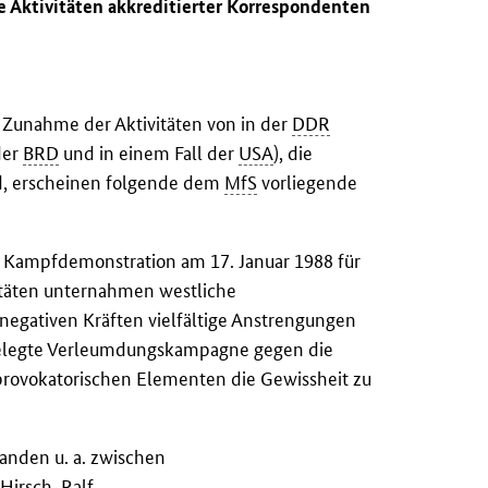
e Aktivitäten akkreditierter Korrespondenten
e Zunahme der Aktivitäten von in der
DDR
der
BRD
und in einem Fall der
USA
), die
nd, erscheinen folgende dem
MfS
vorliegende
r Kampfdemonstration am 17. Januar 1988 für
vitäten unternahmen westliche
egativen Kräften vielfältige Anstrengungen
ngelegte Verleumdungskampagne gegen die
n provokatorischen Elementen die Gewissheit zu
anden u. a. zwischen
irsch, Ralf,