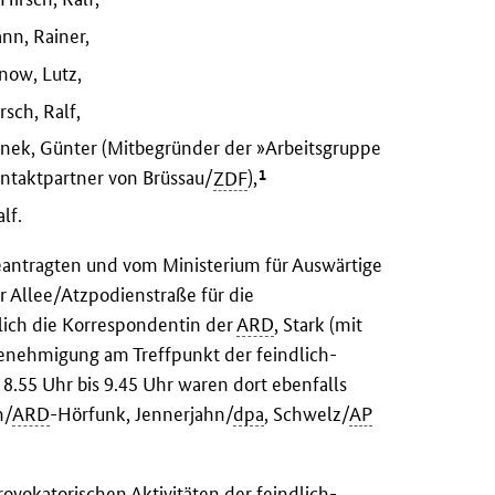
nn, Rainer,
now, Lutz,
sch, Ralf,
nek, Günter (Mitbegründer der »Arbeitsgruppe
1
ntaktpartner von Brüssau/
ZDF
),
lf.
antragten und vom Ministerium für Auswärtige
 Allee/Atzpodienstraße für die
lich die Korrespondentin der
ARD
, Stark (mit
enehmigung am Treffpunkt der feindlich-
 8.55 Uhr bis 9.45 Uhr waren dort ebenfalls
n/
ARD
-Hörfunk, Jennerjahn/
dpa
, Schwelz/
AP
rovokatorischen Aktivitäten der feindlich-