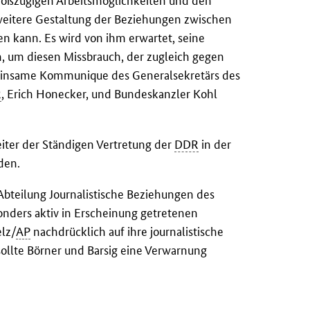
roßzügigen Arbeitsmöglichkeiten und den
weitere Gestaltung der Beziehungen zwischen
n kann. Es wird von ihm erwartet, seine
, um diesen Missbrauch, der zugleich gegen
einsame Kommunique des Generalsekretärs des
R
, Erich Honecker, und Bundeskanzler Kohl
eiter der Ständigen Vertretung der
DDR
in der
den.
r Abteilung Journalistische Beziehungen des
onders aktiv in Erscheinung getretenen
lz/
AP
nachdrücklich auf ihre journalistische
ollte Börner und Barsig eine Verwarnung