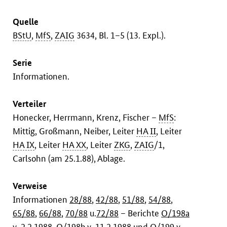
Quelle
BStU
,
MfS
,
ZAIG
3634, Bl. 1–5 (13. Expl.).
Serie
Informationen.
Verteiler
Honecker, Herrmann, Krenz, Fischer –
MfS
:
Mittig, Großmann, Neiber, Leiter
HA II
, Leiter
HA IX
, Leiter
HA XX
, Leiter
ZKG
,
ZAIG
/1,
Carlsohn (am 25.1.88), Ablage.
Verweise
Informationen
28/88
,
42/88
,
51/88
,
54/88
,
65/88
,
66/88
,
70/88
u.
72/88
– Berichte
O/198a
v. 2.2.1988,
O/198b
v. 11.2.1988 und
O/199
v.