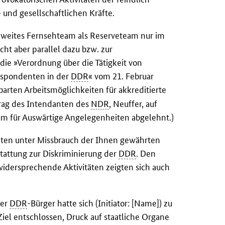
und gesellschaftlichen Kräfte.
zweites Fernsehteam als Reserveteam nur im
ht aber parallel dazu bzw. zur
die »Verordnung über die Tätigkeit von
espondenten in der
DDR
« vom 21. Februar
arten Arbeitsmöglichkeiten für akkreditierte
rag des Intendanten des
NDR
, Neuffer, auf
m für Auswärtige Angelegenheiten abgelehnt.)
nten unter Missbrauch der Ihnen gewährten
tattung zur Diskriminierung der
DDR
. Den
 widersprechende Aktivitäten zeigten sich auch
ver
DDR
-Bürger hatte sich (Initiator: [Name]) zu
iel entschlossen, Druck auf staatliche Organe