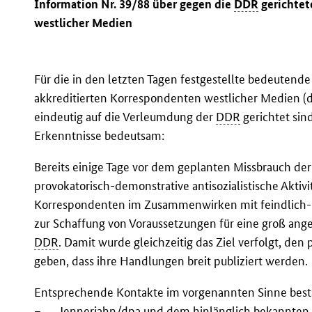
Information Nr. 39/88 über gegen die
DDR
gerichtet
westlicher Medien
Für die in den letzten Tagen festgestellte bedeutend
akkreditierten Korrespondenten westlicher Medien (
eindeutig auf die Verleumdung der
DDR
gerichtet si
Erkenntnisse bedeutsam:
Bereits einige Tage vor dem geplanten Missbrauch de
provokatorisch-demonstrative antisozialistische Akti
Korrespondenten im Zusammenwirken mit feindlich-n
zur Schaffung von Voraussetzungen für eine groß a
DDR
. Damit wurde gleichzeitig das Ziel verfolgt, de
geben, dass ihre Handlungen breit publiziert werden.
Entsprechende Kontakte im vorgenannten Sinne best
–
Jennerjahn/
dpa
und dem hinlänglich bekannten H