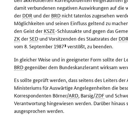
den akkreditierten Korrespondenten eingeräumten g
damit verbundenen negativen Auswirkungen auf die 
der
DDR
und der
BRD
nicht tatenlos zugesehen werde
Möglichkeiten und seinen Einfluss geltend zu machen
den Geist der
KSZE
-Schlussakte und gegen das Gem
ZK
der
SED
und Vorsitzenden des Staatsrates der
DD
3
vom 8. September 1987
verstößt, zu beenden.
In gleicher Weise und in geeigneter Form sollte der L
BRD
gegenüber dem Bundeskanzleramt wirksam wer
Es sollte geprüft werden, dass seitens des Leiters de
Ministeriums für Auswärtige Angelegenheiten die bes
Korrespondenten Börner/
ARD
, Barsig/
ZDF
und Schwe
Verantwortung hingewiesen werden. Darüber hinaus s
ausgesprochen werden.