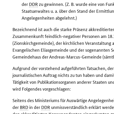
der
DDR
zu gewinnen. (Z. B. wurde eine von Fun
Staatsanwaltes u. a. über den Stand der Ermittl
Angelegenheiten abgelehnt.)
Bezeichnend ist auch die starke Präsenz akkreditiert
Zusammenkunft feindlich-negativer Personen am 18.
(Zionskirchgemeinde), der kirchlichen Veranstaltun
Evangelischen Eliasgemeinde und der sogenannten So
Gemeindehaus der Andreas-Marcus-Gemeinde (sämtl
Aufgrund der vorstehend aufgeführten Tatsachen, der
journalistischen Auftrag nichts zu tun haben und dam
Tätigkeit von Publikationsorganen anderer Staaten u
wird Folgendes vorgeschlagen:
Seitens des Ministeriums für Auswärtige Angelegenhei
der
BRD
in der
DDR
unmissverständlich erklärt werde