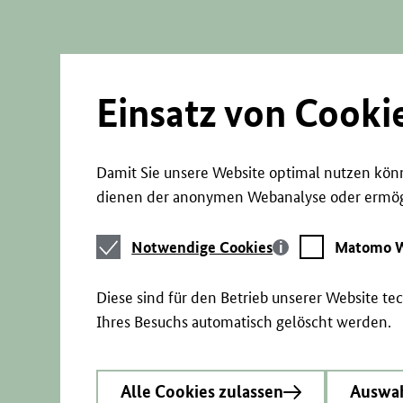
Direkt
zum
Seiteninhalt
springen
Einsatz von Cooki
Damit Sie unsere Website optimal nutzen könn
dienen der anonymen Webanalyse oder ermögl
Notwendige
Matomo
Notwendige Cookies
Matomo W
Cookies
Webstatistik
Diese sind für den Betrieb unserer Website t
Ihres Besuchs automatisch gelöscht werden.
Alle Cookies zulassen
Auswah