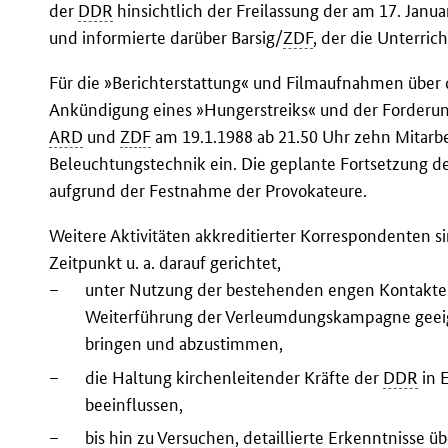
der
DDR
hinsichtlich der Freilassung der am 17. Janu
und informierte darüber Barsig/
ZDF
, der die Unterric
Für die »Berichterstattung« und Filmaufnahmen über d
Ankündigung eines »Hungerstreiks« und der Forderung
ARD
und
ZDF
am 19.1.1988 ab 21.50 Uhr zehn Mitarb
Beleuchtungstechnik ein. Die geplante Fortsetzung der
aufgrund der Festnahme der Provokateure.
Weitere Aktivitäten akkreditierter Korrespondenten s
Zeitpunkt u. a. darauf gerichtet,
–
unter Nutzung der bestehenden engen Kontakte z
Weiterführung der Verleumdungskampagne geeig
bringen und abzustimmen,
–
die Haltung kirchenleitender Kräfte der
DDR
in 
beeinflussen,
–
bis hin zu Versuchen, detaillierte Erkenntnisse