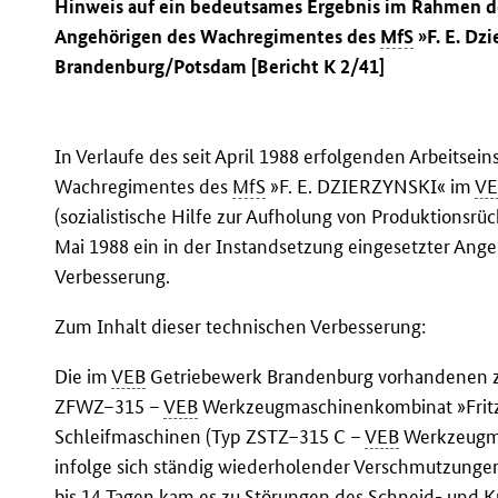
Hinweis auf ein bedeutsames Ergebnis im Rahmen de
Angehörigen des Wachregimentes des
MfS
»F. E. Dz
Brandenburg/Potsdam [Bericht K 2/41]
In Verlaufe des seit April 1988 erfolgenden Arbeitsei
Wachregimentes des
MfS
»F. E. DZIERZYNSKI« im
VE
(sozialistische Hilfe zur Aufholung von Produktionsrü
Mai 1988 ein in der Instandsetzung eingesetzter Ang
Verbesserung.
Zum Inhalt dieser technischen Verbesserung:
Die im
VEB
Getriebewerk Brandenburg vorhandenen z
ZFWZ–315 –
VEB
Werkzeugmaschinenkombinat »Fritz 
Schleifmaschinen (Typ ZSTZ–315 C –
VEB
Werkzeugma
infolge sich ständig wiederholender Verschmutzungen d
bis 14 Tagen kam es zu Störungen des Schneid- und K