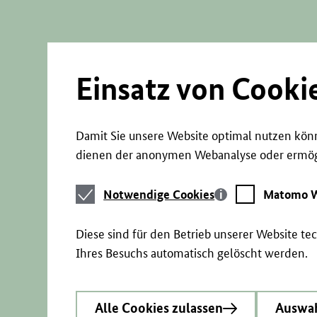
Direkt
zum
Seiteninhalt
springen
Einsatz von Cooki
Damit Sie unsere Website optimal nutzen könn
dienen der anonymen Webanalyse oder ermögl
Notwendige
Matomo
Notwendige Cookies
Matomo W
Cookies
Webstatistik
Diese sind für den Betrieb unserer Website t
Ihres Besuchs automatisch gelöscht werden.
Alle Cookies zulassen
Auswah