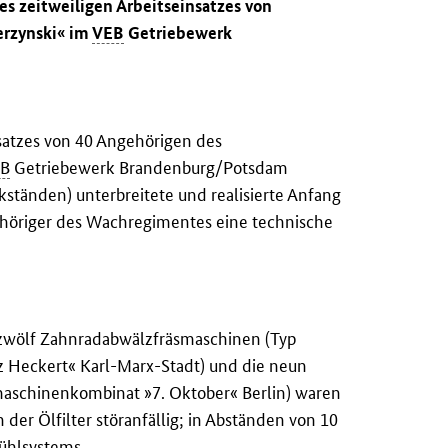
s zeitweiligen Arbeitseinsatzes von
ierzynski« im
VEB
Getriebewerk
nsatzes von 40 Angehörigen des
B
Getriebewerk Brandenburg/Potsdam
ckständen) unterbreitete und realisierte Anfang
ehöriger des Wachregimentes eine technische
wölf Zahnradabwälzfräsmaschinen (Typ
Heckert« Karl-Marx-Stadt) und die neun
schinenkombinat »7. Oktober« Berlin) waren
er Ölfilter störanfällig; in Abständen von 10
ühlsystems.