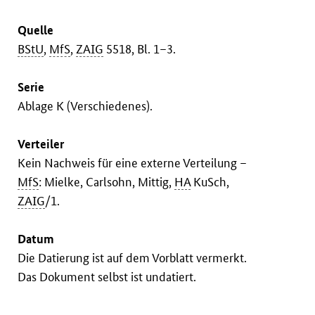
Quelle
BStU
,
MfS
,
ZAIG
5518, Bl. 1–3.
Serie
Ablage K (Verschiedenes).
Verteiler
Kein Nachweis für eine externe Verteilung –
MfS
: Mielke, Carlsohn, Mittig,
HA
KuSch,
ZAIG
/1.
Datum
Die Datierung ist auf dem Vorblatt vermerkt.
Das Dokument selbst ist undatiert.