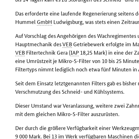
Das erforderte eine laufende Regenerierung seitens 
Hummel
GmbH
Ludwigsburg, was stets einen Zeitrau
Auf Vorschlag des Angehörigen des Wachregimentes 
Hauptmechanik des
VEB
Getriebewerk erfolgte im Ma
VEB
Filtertechnik Gera (
IAP
18,25 Mark) in eine der 
eine Umrüstzeit je Mikro-S-Filter von 10 bis 25 Minut
Filtertyps nimmt lediglich noch etwa fünf Minuten in
Seit dem Einsatz letztgenannten Filters gab es bisher
Verschmutzung des Schneid- und Kühlsystems.
Dieser Umstand war Veranlassung, weitere zwei Zah
mit dem gleichen Mikro-S-Filter auszurüsten.
Der durch die größere Verfügbarkeit einer Werkzeugm
9 000 Mark. Bei 13 im Werk verfügbaren Maschinen di