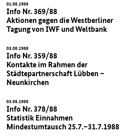
01.08.1988
Info Nr. 369/88
Aktionen gegen die Westberliner
Tagung von IWF und Weltbank
03.08.1988
Info Nr. 359/88
Kontakte im Rahmen der
Städtepartnerschaft Lübben –
Neunkirchen
03.08.1988
Info Nr. 378/88
Statistik Einnahmen
Mindestumtausch 25.7.–31.7.1988