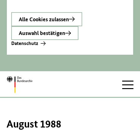
Alle Cookies zulassen
Auswahl bestätigen
Datenschutz
Zur
Hauptnav
Startseite
August 1988