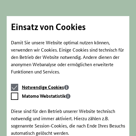
Direkt
zum
Seiteninhalt
springen
Einsatz von Cookies
Damit Sie unsere Website optimal nutzen können,
verwenden wir Cookies. Einige Cookies sind technisch für
den Betrieb der Website notwendig. Andere dienen der
anonymen Webanalyse oder ermöglichen erweiterte
Funktionen und Services.
Notwendige
Notwendige Cookies
Cookies
Matomo
Matomo Webstatistik
Webstatistik
Diese sind für den Betrieb unserer Website technisch
notwendig und immer aktiviert. Hierzu zählen z.B.
sogenannte Session-Cookies, die nach Ende Ihres Besuchs
automatisch gelöscht werden.