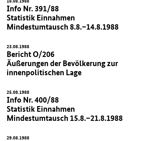
18.08.1988
Info Nr. 391/88
Statistik Einnahmen
Mindestumtausch 8.8.–14.8.1988
23.08.1988
Bericht O/206
Äußerungen der Bevölkerung zur
innenpolitischen Lage
25.08.1988
Info Nr. 400/88
Statistik Einnahmen
Mindestumtausch 15.8.–21.8.1988
29.08.1988