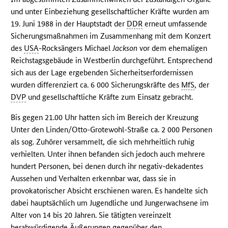
und unter Einbeziehung gesellschaftlicher Kräfte wurden am
19. Juni 1988 in der Hauptstadt der
DDR
erneut umfassende
Sicherungsmaßnahmen im Zusammenhang mit dem Konzert
des
USA
-Rocksängers Michael
Jackson
vor dem ehemaligen
Reichstagsgebäude in Westberlin durchgeführt. Entsprechend
sich aus der Lage ergebenden Sicherheitserfordernissen
wurden differenziert ca. 6 000 Sicherungskräfte des
MfS
, der
DVP
und gesellschaftliche Kräfte zum Einsatz gebracht.
Bis gegen 21.00 Uhr hatten sich im Bereich der Kreuzung
Unter den Linden/Otto-Grotewohl-Straße ca. 2 000 Personen
als sog. Zuhörer versammelt, die sich mehrheitlich ruhig
verhielten. Unter ihnen befanden sich jedoch auch mehrere
hundert Personen, bei denen durch ihr negativ-dekadentes
Aussehen und Verhalten erkennbar war, dass sie in
provokatorischer Absicht erschienen waren. Es handelte sich
dabei hauptsächlich um Jugendliche und Jungerwachsene im
Alter von 14 bis 20 Jahren. Sie tätigten vereinzelt
herabwürdigende Äußerungen gegenüber den