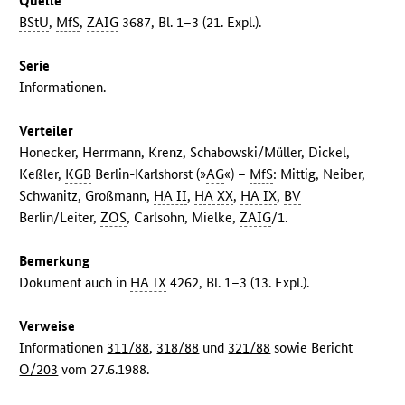
Quelle
BStU
,
MfS
,
ZAIG
3687, Bl. 1–3 (21. Expl.).
Serie
Informationen.
Verteiler
Honecker, Herrmann, Krenz, Schabowski/Müller, Dickel,
Keßler,
KGB
Berlin-Karlshorst (»
AG
«) –
MfS
: Mittig, Neiber,
Schwanitz, Großmann,
HA II
,
HA XX
,
HA IX
,
BV
Berlin/Leiter,
ZOS
, Carlsohn, Mielke,
ZAIG
/1.
Bemerkung
Dokument auch in
HA IX
4262, Bl. 1–3 (13. Expl.).
Verweise
Informationen
311/88
,
318/88
und
321/88
sowie Bericht
O/203
vom 27.6.1988.