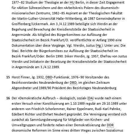
1977–82 Studium der Theologie an der
HU
Berlin, in dieser Zeit Engagement
für »Aktion Sühnezeichen« und den »Arbeitskreis Polen« des ökumenisch-
missionarischen Zentrums, 1982–85 Aspirant an der Theologischen Fakultät
der Martin-Luther-Universität Halle-Wittenberg, ab 1987 Gemeindepfarrer in
Greiffenberg/Uckermark. Am 3./4.12.1989 beteiligte sich Werdin an der
Begehung und Bewachung der Kreisdienststelle der Staatssicherheit in
Angermünde. Als Mitglied des Bürgerkomitees zur Auflösung der
Staatssicherheit im Bezirk Frankfurt/O. veröffentlichte er Anfang 1990 eine
Dokumentation über diese Vorgänge. Vgl. Werdin, Justus (
Hg.
): Unter uns: Die
Stasi. Berichte der Bürgerkomitees zur Auflösung der Staatssicherheit im
Bezirk Frankfurt/Oder. Berlin 1990. Inken Werdin, Jg. 1957, Ehefrau von Justus
Werdin und Initiatorin der Besetzung der Kreisdienststelle der Staatssicherheit
in Angermünde am 3./4.12.1989.
Horst Finner, Jg. 1932,
DBD
-Funktionär, 1976–90 Vorsitzender des
Bezirksvorstandes Neubrandenburg der
DBD
, im gleichen Zeitraum
Abgeordneter und 1989/90 Präsident des Bezirkstages Neubrandenburg.
Der »Demokratische Aufbruch – ökologisch, sozial« (
DA
) wurde nach einem
ersten Versuch einer Konstituierung am 1.10.1989 regulär am 29.10.1989 unter
anderem von Friedrich Schorlemmer, Rainer Eppelmann, Rudi-Karl Pahnke,
Edelbert Richter und Ehrhart Neubert gegründet. Die Vereinigung verstand sich
zunächst als Sammlungsbewegung für Mitglieder von Kirchen- und
Umweltgruppen und forderte neben einer Demokratisierung der
DDR
ökonomische Reformen im Sinne eines dritten Weges zwischen Sozialismus