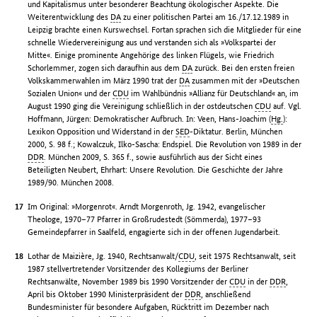
und Kapitalismus unter besonderer Beachtung ökologischer Aspekte. Die
Weiterentwicklung des
DA
zu einer politischen Partei am 16./17.12.1989 in
Leipzig brachte einen Kurswechsel. Fortan sprachen sich die Mitglieder für eine
schnelle Wiedervereinigung aus und verstanden sich als »Volkspartei der
Mitte«. Einige prominente Angehörige des linken Flügels, wie Friedrich
Schorlemmer, zogen sich daraufhin aus dem
DA
zurück. Bei den ersten freien
Volkskammerwahlen im März 1990 trat der
DA
zusammen mit der »Deutschen
Sozialen Union« und der
CDU
im Wahlbündnis »Allianz für Deutschland« an, im
August 1990 ging die Vereinigung schließlich in der ostdeutschen
CDU
auf. Vgl.
Hoffmann, Jürgen: Demokratischer Aufbruch. In: Veen, Hans-Joachim (
Hg.
):
Lexikon Opposition und Widerstand in der
SED
-Diktatur. Berlin, München
2000, S. 98 f.; Kowalczuk, Ilko-Sascha: Endspiel. Die Revolution von 1989 in der
DDR
. München 2009, S. 365 f., sowie ausführlich aus der Sicht eines
Beteiligten Neubert, Ehrhart: Unsere Revolution. Die Geschichte der Jahre
1989/90. München 2008.
Im Original: »Morgenrot«. Arndt Morgenroth, Jg. 1942, evangelischer
Theologe, 1970–77 Pfarrer in Großrudestedt (Sömmerda), 1977–93
Gemeindepfarrer in Saalfeld, engagierte sich in der offenen Jugendarbeit.
Lothar de Maizière, Jg. 1940, Rechtsanwalt/
CDU
, seit 1975 Rechtsanwalt, seit
1987 stellvertretender Vorsitzender des Kollegiums der Berliner
Rechtsanwälte, November 1989 bis 1990 Vorsitzender der
CDU
in der
DDR
,
April bis Oktober 1990 Ministerpräsident der
DDR
, anschließend
Bundesminister für besondere Aufgaben, Rücktritt im Dezember nach