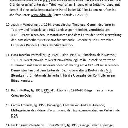
Gründungsaufruf unter dem Titel: »Aufruf zur Bildung einer Initiativgruppe, mit
dem Ziel eine sozialdemokratische Partei in der
DDR
ins Leben zu rufen« ist
abrufbar unter:
www.ddr89.de
(letzter Abruf: 27.2.2019).
Joachim Wiebering, Jg. 1934, evangelischer Theologe, Gemeindepfarrer in
Teterow und Rostock, seit 1987 Landessuperintendent, vermittelte am
4.12.1989 zwischen den Demonstranten und dem Leiter der Bezirksverwaltung
der Staatssicherheit (Bezirksamt für Nationale Sicherheit), seit Dezember
Leiter des Runden Tisches der Stadt Rostock.
Hans Joachim Vormelker, Jg. 1924, Jurist, 1953–61 Einzelanwalt in Rostock,
1961–90 Rechtsanwalt im Rechtsanwaltskollegium in Rostock, vermittelte
zusammen mit Landessuperintendent Wiebering am 4.12.1989 zwischen den
Demonstranten und dem Leiter der Bezirksverwaltung Rostock des
MfS
(Bezirksamt für Nationale Sicherheit) für die Übergabe der Kontrolle an ein
Bürgerkomitee.
Katrin Pötter, Jg. 1958,
CDU
-Funktionärin, 1990–98 Bürgermeisterin von
Criewen/Oder.
Carola Amende, Jg. 1955, Pädagogin, Ehefrau von Andreas Amende,
Mitbegründer des »Neuen Forums« und der Sozialdemokratischen Partei in der
DDR
.
Im Original: »Werdien«. Justus Werdin, Jg. 1956, evangelischer Theologe,