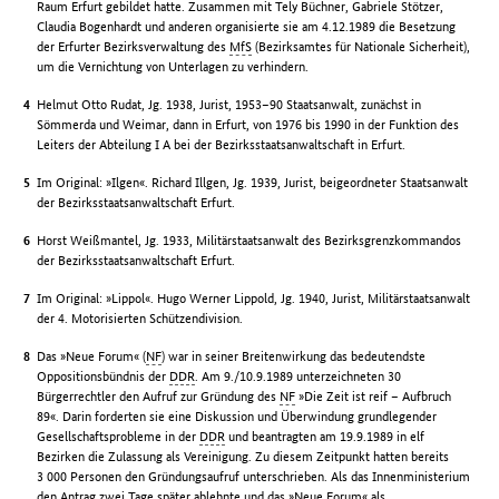
Raum Erfurt gebildet hatte. Zusammen mit Tely Büchner, Gabriele Stötzer,
Claudia Bogenhardt und anderen organisierte sie am 4.12.1989 die Besetzung
der Erfurter Bezirksverwaltung des
MfS
(Bezirksamtes für Nationale Sicherheit),
um die Vernichtung von Unterlagen zu verhindern.
Helmut Otto Rudat, Jg. 1938, Jurist, 1953–90 Staatsanwalt, zunächst in
Sömmerda und Weimar, dann in Erfurt, von 1976 bis 1990 in der Funktion des
Leiters der Abteilung I A bei der Bezirksstaatsanwaltschaft in Erfurt.
Im Original: »Ilgen«. Richard Illgen, Jg. 1939, Jurist, beigeordneter Staatsanwalt
der Bezirksstaatsanwaltschaft Erfurt.
Horst Weißmantel, Jg. 1933, Militärstaatsanwalt des Bezirksgrenzkommandos
der Bezirksstaatsanwaltschaft Erfurt.
Im Original: »Lippol«. Hugo Werner Lippold, Jg. 1940, Jurist, Militärstaatsanwalt
der 4. Motorisierten Schützendivision.
Das »Neue Forum« (
NF
) war in seiner Breitenwirkung das bedeutendste
Oppositionsbündnis der
DDR
. Am 9./10.9.1989 unterzeichneten 30
Bürgerrechtler den Aufruf zur Gründung des
NF
»Die Zeit ist reif – Aufbruch
89«. Darin forderten sie eine Diskussion und Überwindung grundlegender
Gesellschaftsprobleme in der
DDR
und beantragten am 19.9.1989 in elf
Bezirken die Zulassung als Vereinigung. Zu diesem Zeitpunkt hatten bereits
3 000 Personen den Gründungsaufruf unterschrieben. Als das Innenministerium
den Antrag zwei Tage später ablehnte und das »Neue Forum« als