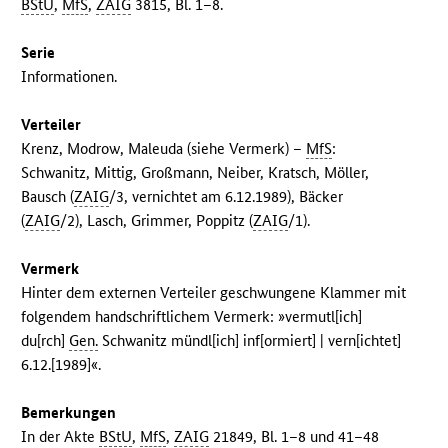
BStU
,
MfS
,
ZAIG
3815, Bl. 1–8.
Serie
Informationen.
Verteiler
Krenz, Modrow, Maleuda (siehe Vermerk) –
MfS
:
Schwanitz, Mittig, Großmann, Neiber, Kratsch, Möller,
Bausch (
ZAIG
/3, vernichtet am 6.12.1989), Bäcker
(
ZAIG
/2), Lasch, Grimmer, Poppitz (
ZAIG
/1).
Vermerk
Hinter dem externen Verteiler geschwungene Klammer mit
folgendem handschriftlichem Vermerk: »vermutl[ich]
du[rch]
Gen.
Schwanitz mündl[ich] inf[ormiert] | vern[ichtet]
6.12.[1989]«.
Bemerkungen
In der Akte
BStU
,
MfS
,
ZAIG
21849, Bl. 1–8 und 41–48