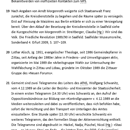
Bekanntwerden von inoffiziellen Kontakten zum
MfS
.
Nach Angaben von Arndt Morgenroth weigerte sich Staatsanwalt Franz
zunächst, die Kreisdienststelle zu begehen und die Räume später zu versiegeln.
Erst auf Weisung de Maizières aus Berlin erklärte er sich zu einer Versiegelung
bereit. Über den Ablauf der Besetzung der Kreisdienststelle in Saalfeld siehe
die Kurzgeschichte von Morgenroth in: Streitberger, Claudia (
Hg.
): Wir sind das
Volk. Die Friedliche Revolution 1989/90 in Saalfeld. Saalfelder Museumsreihe,
Sonderband 4. Erfurt 2009, S. 107–109.
Lothar Alisch, Jg. 1951, evangelischer Theologe, seit 1986 Gemeindepfarrer in
Zittau, seit Anfang der 1980er Jahre in Friedens- und Umweltgruppen aktiv,
organisierte im Mai 1989 die »Arbeitsgruppe Wahl« zur Untersuchung der
Wahlfälschung in Zittau und Löbau, gründete im Oktober 1989 die Zittauer
Gruppe des »Neuen Forums«.
Gemeint sind zwei Telegramme des Leiters des
AfNS
, Wolfgang Schwanitz,
vom 4.12.1989 an die Leiter der Bezirks- und Kreisämter der Staatssicherheit.
In einem ersten Telegramm (14.30 Uhr) wies Schwanitz an, den Aufruf der
Oppositionsbündnisse zur Bildung von »Kontrollgruppen« v. 4.12.1989 an die
Medien weiterzuleiten und dabei zu veröffentlichen, dass »ich befohlen habe,
sofort die Vernichtung und den Transport von Unterlagen des Amtes
einzustellen«. Eine Stunde später (15.30 Uhr) verschickte Schwanitz ein
weiteres Telegramm, das den formellen Stopp der Aktenvernichtung enthielt.
Die Telegramme sind abgedruckt in: Häckel, Nadja; Püschel, Nicol (
Hg.
): »Stasi
raus – es ist aus«. Stasi am Ende – die letzten Tage der
DDR
-Geheimpolizei.