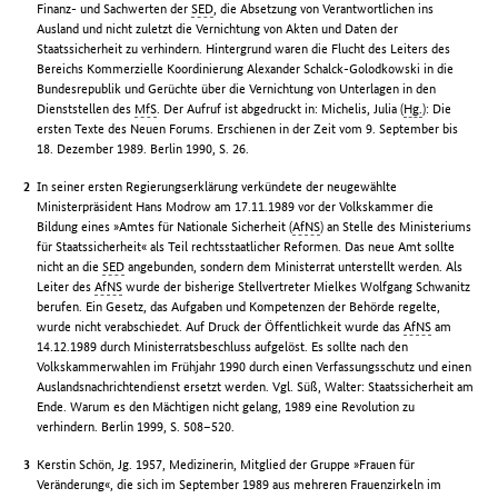
Finanz- und Sachwerten der
SED
, die Absetzung von Verantwortlichen ins
Ausland und nicht zuletzt die Vernichtung von Akten und Daten der
Staatssicherheit zu verhindern. Hintergrund waren die Flucht des Leiters des
Bereichs Kommerzielle Koordinierung Alexander Schalck-Golodkowski in die
Bundesrepublik und Gerüchte über die Vernichtung von Unterlagen in den
Dienststellen des
MfS
. Der Aufruf ist abgedruckt in: Michelis, Julia (
Hg.
): Die
ersten Texte des Neuen Forums. Erschienen in der Zeit vom 9. September bis
18. Dezember 1989. Berlin 1990, S. 26.
In seiner ersten Regierungserklärung verkündete der neugewählte
Ministerpräsident Hans Modrow am 17.11.1989 vor der Volkskammer die
Bildung eines »Amtes für Nationale Sicherheit (
AfNS
) an Stelle des Ministeriums
für Staatssicherheit« als Teil rechtsstaatlicher Reformen. Das neue Amt sollte
nicht an die
SED
angebunden, sondern dem Ministerrat unterstellt werden. Als
Leiter des
AfNS
wurde der bisherige Stellvertreter Mielkes Wolfgang Schwanitz
berufen. Ein Gesetz, das Aufgaben und Kompetenzen der Behörde regelte,
wurde nicht verabschiedet. Auf Druck der Öffentlichkeit wurde das
AfNS
am
14.12.1989 durch Ministerratsbeschluss aufgelöst. Es sollte nach den
Volkskammerwahlen im Frühjahr 1990 durch einen Verfassungsschutz und einen
Auslandsnachrichtendienst ersetzt werden. Vgl. Süß, Walter: Staatssicherheit am
Ende. Warum es den Mächtigen nicht gelang, 1989 eine Revolution zu
verhindern. Berlin 1999, S. 508–520.
Kerstin Schön, Jg. 1957, Medizinerin, Mitglied der Gruppe »Frauen für
Veränderung«, die sich im September 1989 aus mehreren Frauenzirkeln im