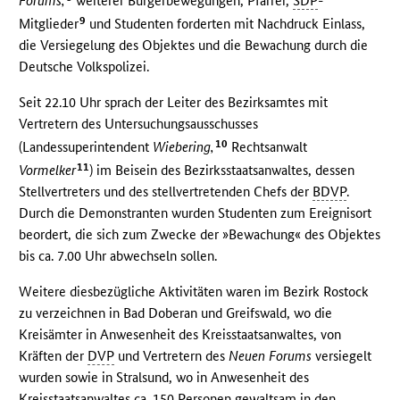
Forums,
weiterer Bürgerbewegungen, Pfarrer,
SDP
-
9
Mitglieder
und Studenten forderten mit Nachdruck Einlass,
die Versiegelung des Objektes und die Bewachung durch die
Deutsche Volkspolizei.
Seit 22.10 Uhr sprach der Leiter des Bezirksamtes mit
Vertretern des Untersuchungsausschusses
10
(Landessuperintendent
Wiebering,
Rechtsanwalt
11
Vormelker
) im Beisein des Bezirksstaatsanwaltes, dessen
Stellvertreters und des stellvertretenden Chefs der
BDVP
.
Durch die Demonstranten wurden Studenten zum Ereignisort
beordert, die sich zum Zwecke der »Bewachung« des Objektes
bis ca. 7.00 Uhr abwechseln sollen.
Weitere diesbezügliche Aktivitäten waren im Bezirk Rostock
zu verzeichnen in Bad Doberan und Greifswald, wo die
Kreisämter in Anwesenheit des Kreisstaatsanwaltes, von
Kräften der
DVP
und Vertretern des
Neuen Forums
versiegelt
wurden sowie in Stralsund, wo in Anwesenheit des
Kreisstaatsanwaltes ca. 150 Personen gewaltsam in den