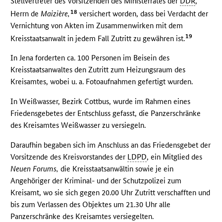
Stellvertreter des Vorsitzenden des Ministerrates der
DDR
,
18
Herrn de
Maizière,
versichert worden, dass bei Verdacht der
Vernichtung von Akten im Zusammenwirken mit dem
19
Kreisstaatsanwalt in jedem Fall Zutritt zu gewähren ist.
In Jena forderten ca. 100 Personen im Beisein des
Kreisstaatsanwaltes den Zutritt zum Heizungsraum des
Kreisamtes, wobei u. a. Fotoaufnahmen gefertigt wurden.
In Weißwasser, Bezirk Cottbus, wurde im Rahmen eines
Friedensgebetes der Entschluss gefasst, die Panzerschränke
des Kreisamtes Weißwasser zu versiegeln.
Daraufhin begaben sich im Anschluss an das Friedensgebet der
Vorsitzende des Kreisvorstandes der
LDPD
, ein Mitglied des
Neuen Forums,
die Kreisstaatsanwältin sowie je ein
Angehöriger der Kriminal- und der Schutzpolizei zum
Kreisamt, wo sie sich gegen 20.00 Uhr Zutritt verschafften und
bis zum Verlassen des Objektes um 21.30 Uhr alle
Panzerschränke des Kreisamtes versiegelten.