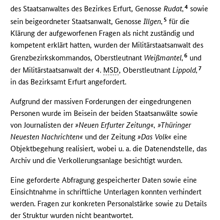
4
des Staatsanwaltes des Bezirkes Erfurt, Genosse
Rudat,
sowie
5
sein beigeordneter Staatsanwalt, Genosse
Illgen,
für die
Klärung der aufgeworfenen Fragen als nicht zuständig und
kompetent erklärt hatten, wurden der Militärstaatsanwalt des
6
Grenzbezirkskommandos, Oberstleutnant
Weißmantel,
und
7
der Militärstaatsanwalt der 4.
MSD
, Oberstleutnant
Lippold,
in das Bezirksamt Erfurt angefordert.
Aufgrund der massiven Forderungen der eingedrungenen
Personen wurde im Beisein der beiden Staatsanwälte sowie
von Journalisten der
»Neuen Erfurter Zeitung«, »Thüringer
Neuesten Nachrichten«
und der Zeitung
»Das Volk«
eine
Objektbegehung realisiert, wobei u. a. die Datenendstelle, das
Archiv und die Verkollerungsanlage besichtigt wurden.
Eine geforderte Abfragung gespeicherter Daten sowie eine
Einsichtnahme in schriftliche Unterlagen konnten verhindert
werden. Fragen zur konkreten Personalstärke sowie zu Details
der Struktur wurden nicht beantwortet.