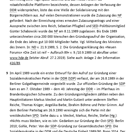
»staatsfeindliche Plattform« bezeichnete, dessen Anliegen der Verfassung der
DDR
widersprächen, löste das eine Welle der Solidarisierung mit den
Bürgerrechtlern aus. Auf vielen Demonstrationen wurde die Zulassung des
NF
gefordert. Nach der Einreichung eines erneuten Zulassungsantrags und einer
Aussprache zwischen Jens Reich, Sebastian Pflugbeil und
SED
-Politbüromitglied
Günter Schabowski wurde das
NF
am 8.11.1989 zugelassen. Bis Ende 1989
unterzeichneten circa 200 000 Menschen den Gründungsaufruf der Organisation,
die Ende des Jahres gut 10 000 Mitglieder hatte. Vgl. Mitteilung des Ministers
des Innern. In:
ND
v. 21.9.1989, S. 2. Die Gründungserklärung des »Neuen
Forums« »Die Zeit ist reif – Aufbruch 89« v. 9./10.9.1989 ist abrufbar unter:
www.hdg.de
(letzter Abruf: 27.2.2019). Siehe auch: Anlage 2 der Information
416/89
.
Im April 1989 wurde ein erster Entwurf für den Aufruf zur Gründung einer
Sozialdemokratischen Partei in der
DDR
(
SDP
) verfasst, der am 26.8.1989 in der
Berliner Golgathagemeinde vorgestellt wurde. Zur offiziellen Gründung der
SDP
kam es am 7. Oktober 1989 – dem 40. Jahrestag der
DDR
– im Pfarrhaus im
Brandenburgischen Schwante. Zu den Gründungsmitgliedern zählten neben den
Hauptinitiatoren Markus Meckel und Martin Gutzeit unter anderem Steffen
Reiche, Thomas Krüger, Angelika Barbe, Ibrahim Böhme und Peter Grimm. Auf
dem Berliner Parteitag am 26.9.1990 vereinigte sich die Partei mit der
westdeutschen
SPD
. Siehe dazu u. a. Meckel, Markus; Reiche, Stefan (
Hg.
):
»Nichts muss bleiben, wie es ist«. Gedanken zur Gründung der Ost-
SPD
. Berlin
2010; Gohle, Peter: Von der
SDP
-Gründung zur Gesamtdeutschen
SPD
. Die
Sozialdemokratie in der
DDR
und die Deutsche Einheit 1989/90. Bonn 2014. Der