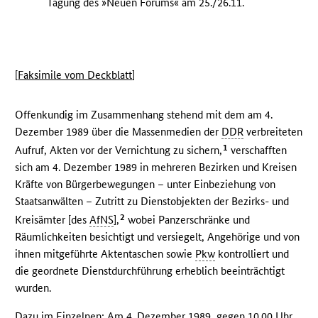
Tagung des »Neuen Forums« am 25./26.11.
[
Faksimile vom Deckblatt
]
Offenkundig im Zusammenhang stehend mit dem am 4.
Dezember 1989 über die Massenmedien der
DDR
verbreiteten
1
Aufruf, Akten vor der Vernichtung zu sichern,
verschafften
sich am 4. Dezember 1989 in mehreren Bezirken und Kreisen
Kräfte von Bürgerbewegungen – unter Einbeziehung von
Staatsanwälten – Zutritt zu Dienstobjekten der Bezirks- und
2
Kreisämter [des
AfNS
],
wobei Panzerschränke und
Räumlichkeiten besichtigt und versiegelt, Angehörige und von
ihnen mitgeführte Aktentaschen sowie
Pkw
kontrolliert und
die geordnete Dienstdurchführung erheblich beeinträchtigt
wurden.
Dazu im Einzelnen: Am 4. Dezember 1989, gegen 10.00 Uhr,