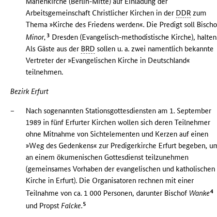
Marienkirche (Berlin-Mitte) auf Einladung der
Arbeitsgemeinschaft Christlicher Kirchen in der
DDR
zum
Thema »Kirche des Friedens werden«. Die Predigt soll Bischo
3
Minor,
Dresden (Evangelisch-methodistische Kirche), halten
Als Gäste aus der
BRD
sollen u. a. zwei namentlich bekannte
Vertreter der »Evangelischen Kirche in Deutschland«
teilnehmen.
Bezirk Erfurt
–
Nach sogenannten Stationsgottesdiensten am 1. September
1989 in fünf Erfurter Kirchen wollen sich deren Teilnehmer
ohne Mitnahme von Sichtelementen und Kerzen auf einen
»Weg des Gedenkens« zur Predigerkirche Erfurt begeben, u
an einem ökumenischen Gottesdienst teilzunehmen
(gemeinsames Vorhaben der evangelischen und katholischen
Kirche in Erfurt). Die Organisatoren rechnen mit einer
4
Teilnahme von ca. 1 000 Personen, darunter Bischof
Wanke
5
und Propst
Falcke
.