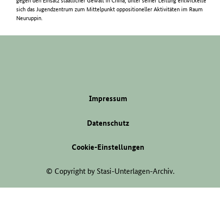
gegen den Einsatz staatlicher Gewalt in China, unter seiner Leitung entwickelte
sich das Jugendzentrum zum Mittelpunkt oppositioneller Aktivitäten im Raum
Neuruppin.
Impressum
Datenschutz
Cookie-Einstellungen
© Copyright by Stasi-Unterlagen-Archiv.