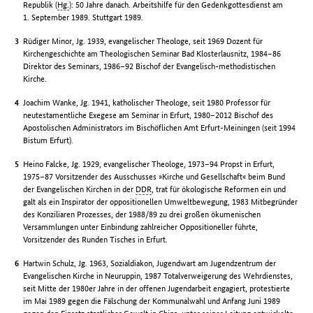
Republik (
Hg.
): 50 Jahre danach. Arbeitshilfe für den Gedenkgottesdienst am
1. September 1989. Stuttgart 1989.
Rüdiger Minor, Jg. 1939, evangelischer Theologe, seit 1969 Dozent für
Kirchengeschichte am Theologischen Seminar Bad Klosterlausnitz, 1984–86
Direktor des Seminars, 1986–92 Bischof der Evangelisch-methodistischen
Kirche.
Joachim Wanke, Jg. 1941, katholischer Theologe, seit 1980 Professor für
neutestamentliche Exegese am Seminar in Erfurt, 1980–2012 Bischof des
Apostolischen Administrators im Bischöflichen Amt Erfurt-Meiningen (seit 1994
Bistum Erfurt).
Heino Falcke, Jg. 1929, evangelischer Theologe, 1973–94 Propst in Erfurt,
1975–87 Vorsitzender des Ausschusses »Kirche und Gesellschaft« beim Bund
der Evangelischen Kirchen in der
DDR
, trat für ökologische Reformen ein und
galt als ein Inspirator der oppositionellen Umweltbewegung, 1983 Mitbegründer
des Konziliaren Prozesses, der 1988/89 zu drei großen ökumenischen
Versammlungen unter Einbindung zahlreicher Oppositioneller führte,
Vorsitzender des Runden Tisches in Erfurt.
Hartwin Schulz, Jg. 1963, Sozialdiakon, Jugendwart am Jugendzentrum der
Evangelischen Kirche in Neuruppin, 1987 Totalverweigerung des Wehrdienstes,
seit Mitte der 1980er Jahre in der offenen Jugendarbeit engagiert, protestierte
im Mai 1989 gegen die Fälschung der Kommunalwahl und Anfang Juni 1989