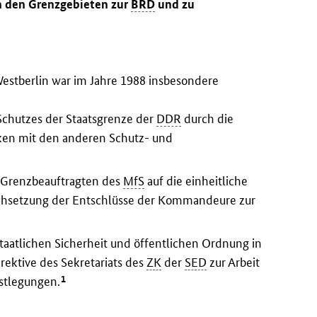
n den Grenzgebieten zur
BRD
und zu
estberlin war im Jahre 1988 insbesondere
Schutzes der Staatsgrenze der
DDR
durch die
n mit den anderen Schutz- und
 Grenzbeauftragten des
MfS
auf die einheitliche
chsetzung der Entschlüsse der Kommandeure zur
staatlichen Sicherheit und öffentlichen Ordnung in
rektive des Sekretariats des
ZK
der
SED
zur Arbeit
1
estlegungen.