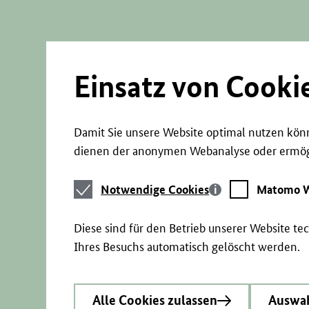
Direkt
zum
Seiteninhalt
springen
Einsatz von Cooki
Damit Sie unsere Website optimal nutzen könn
dienen der anonymen Webanalyse oder ermögl
Notwendige
Matomo
Notwendige Cookies
Matomo W
Cookies
Webstatistik
Diese sind für den Betrieb unserer Website t
Ihres Besuchs automatisch gelöscht werden.
Alle Cookies zulassen
Auswah