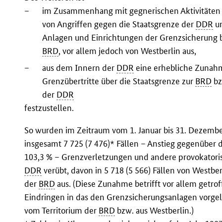
–
im Zusammenhang mit gegnerischen Aktivitäten 
von Angriffen gegen die Staatsgrenze der
DDR
un
Anlagen und Einrichtungen der Grenzsicherung b
BRD
, vor allem jedoch von Westberlin aus,
–
aus dem Innern der
DDR
eine erhebliche Zunahm
Grenzübertritte über die Staatsgrenze zur
BRD
bz
der
DDR
festzustellen.
So wurden im Zeitraum vom 1. Januar bis 31. Dezemb
insgesamt 7 725 (7 476)* Fällen – Anstieg gegenüber 
103,3 % – Grenzverletzungen und andere provokatori
DDR
verübt, davon in 5 718 (5 566) Fällen von Westber
der
BRD
aus. (Diese Zunahme betrifft vor allem getrof
Eindringen in das den Grenzsicherungsanlagen vorge
vom Territorium der
BRD
bzw. aus Westberlin.)