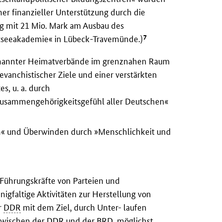
her finanzieller Unterstützung durch die
ng mit 21 Mio. Mark am Ausbau des
7
tseeakademie« in Lübeck-Travemünde.)
genannter Heimatverbände im grenznahen Raum
evanchistischer Ziele und einer verstärkten
, u. a. durch
Zusammengehörigkeitsgefühl aller Deutschen«
n« und Überwinden durch »Menschlichkeit und
Führungskräfte von Parteien und
igfaltige Aktivitäten zur Herstellung von
r
DDR
mit dem Ziel, durch Unter- laufen
 zwischen der
DDR
und der
BRD
, möglichst