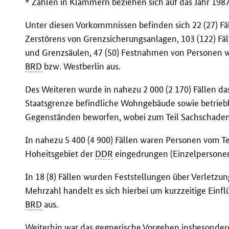
* Zahlen in Klammern beziehen sich auf das Jahr 1987
Unter diesen Vorkommnissen befinden sich 22 (27) F
Zerstörens von Grenzsicherungsanlagen, 103 (122) F
und Grenzsäulen, 47 (50) Festnahmen von Personen w
BRD
bzw. Westberlin aus.
Des Weiteren wurde in nahezu 2 000 (2 170) Fällen da
Staatsgrenze befindliche Wohngebäude sowie betriebli
Gegenständen beworfen, wobei zum Teil Sachschaden
In nahezu 5 400 (4 900) Fällen waren Personen vom T
Hoheitsgebiet der
DDR
eingedrungen (Einzelpersone
In 18 (8) Fällen wurden Feststellungen über Verletz
Mehrzahl handelt es sich hierbei um kurzzeitige Einf
BRD
aus.
Weiterhin war das gegnerische Vorgehen insbesonde