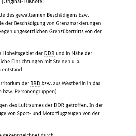
 [Original-Fußnote]
älle des gewaltsamen Beschädigens bzw.
älle der Beschädigung von Grenzmarkierungen
egen ungesetzlichen Grenzübertritts von der
s Hoheitsgebiet der
DDR
und in Nähe der
che Einrichtungen mit Steinen u. a.
 entstand.
erritorium der
BRD
bzw. aus Westberlin in das
n bzw. Personengruppen).
ungen des Luftraumes der
DDR
getroffen. In der
lüge von Sport- und Motorflugzeugen von der
re gekennzeichnet durch