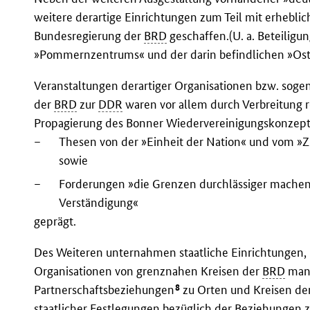
weitere derartige Einrichtungen zum Teil mit erheblic
Bundesregierung der
BRD
geschaffen.(U. a. Beteiligu
»Pommernzentrums« und der darin befindlichen »Os
Veranstaltungen derartiger Organisationen bzw. so
der
BRD
zur
DDR
waren vor allem durch Verbreitung r
Propagierung des Bonner Wiedervereinigungskonzeptes
–
Thesen von der »Einheit der Nation« und vom »
sowie
–
Forderungen »die Grenzen durchlässiger mache
Verständigung«
geprägt.
Des Weiteren unternahmen staatliche Einrichtungen, 
Organisationen von grenznahen Kreisen der
BRD
mann
8
Partnerschaftsbeziehungen
zu Orten und Kreisen de
staatlicher Festlegungen bezüglich der Beziehungen