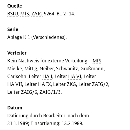
Quelle
BStU
,
MfS
,
ZAIG
5264, Bl. 2–14.
Serie
Ablage K 1 (Verschiedenes).
Verteiler
Kein Nachweis für externe Verteilung –
MfS
:
Mielke, Mittig, Neiber, Schwanitz, Großmann,
Carlsohn, Leiter
HA I
, Leiter
HA VI
, Leiter
HA VII
, Leiter
HA IX
, Leiter
ZKG
, Leiter
ZAIG
/2,
Leiter
ZAIG
/6,
ZAIG
/1/3.
Datum
Datierung durch Bearbeiter: nach dem
31.1.1989; Einsortierung: 15.2.1989.