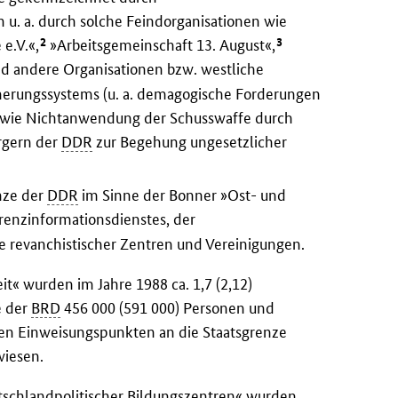
u. a. durch solche Feindorganisationen wie
2
3
e.V.«,
»Arbeitsgemeinschaft 13. August«,
d andere Organisationen bzw. westliche
herungssystems (u. a. demagogische Forderungen
owie Nichtanwendung der Schusswaffe durch
rgern der
DDR
zur Begehung ungesetzlicher
enze der
DDR
im Sinne der Bonner »Ost- und
renzinformationsdienstes, der
e revanchistischer Zentren und Vereinigungen.
t« wurden im Jahre 1988 ca. 1,7 (2,12)
e der
BRD
456 000 (591 000) Personen und
ten Einweisungspunkten an die Staatsgrenze
wiesen.
schlandpolitischer Bildungszentren« wurden