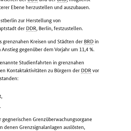
nterer Ebene herzustellen und auszubauen.
stberlin zur Herstellung von
uptstadt der
DDR
, Berlin, festzustellen.
s grenznahen Kreisen und Städten der
BRD
in
m Anstieg gegenüber dem Vorjahr um 11,4 %.
enannte Studienfahrten in grenznahen
ten Kontaktaktivitäten zu Bürgern der
DDR
vor
 standen:
t,
.
er gegnerischen Grenzüberwachungsorgane
 in denen Grenzsignalanlagen auslösten,