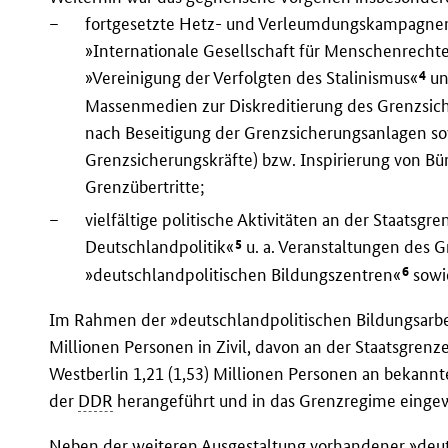
–
fortgesetzte Hetz- und Verleumdungskampagnen 
»Internationale Gesellschaft für Menschenrechte 
4
»Vereinigung der Verfolgten des Stalinismus«
un
Massenmedien zur Diskreditierung des Grenzsic
nach Beseitigung der Grenzsicherungsanlagen s
Grenzsicherungskräfte) bzw. Inspirierung von Bü
Grenzübertritte;
–
vielfältige politische Aktivitäten an der Staatsgr
5
Deutschlandpolitik«
u. a. Veranstaltungen des G
6
»deutschlandpolitischen Bildungszentren«
sowi
Im Rahmen der »deutschlandpolitischen Bildungsarbei
Millionen Personen in Zivil, davon an der Staatsgrenz
Westberlin 1,21 (1,53) Millionen Personen an bekann
der
DDR
herangeführt und in das Grenzregime einge
Neben der weiteren Ausgestaltung vorhandener »deut