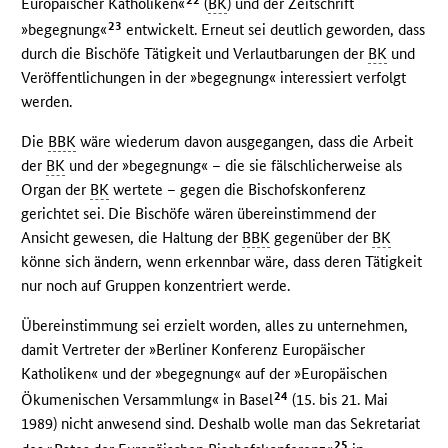
Europäischer Katholiken«
(
BK
) und der Zeitschrift
23
»begegnung«
entwickelt. Erneut sei deutlich geworden, dass
durch die Bischöfe Tätigkeit und Verlautbarungen der
BK
und
Veröffentlichungen in der »begegnung« interessiert verfolgt
werden.
Die
BBK
wäre wiederum davon ausgegangen, dass die Arbeit
der
BK
und der »begegnung« – die sie fälschlicherweise als
Organ der
BK
wertete – gegen die Bischofskonferenz
gerichtet sei. Die Bischöfe wären übereinstimmend der
Ansicht gewesen, die Haltung der
BBK
gegenüber der
BK
könne sich ändern, wenn erkennbar wäre, dass deren Tätigkeit
nur noch auf Gruppen konzentriert werde.
Übereinstimmung sei erzielt worden, alles zu unternehmen,
damit Vertreter der »Berliner Konferenz Europäischer
Katholiken« und der »begegnung« auf der »Europäischen
24
Ökumenischen Versammlung« in Basel
(15. bis 21. Mai
1989) nicht anwesend sind. Deshalb wolle man das Sekretariat
25