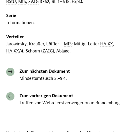
BStU
,
MfS
,
ZAIG
3762, Bl. 1–6 (8. Expl.).
Serie
Informationen.
Verteiler
Jarowinsky, Kraußer, Löffler –
MfS
: Mittig, Leiter
HA XX
,
HA XX
/4, Schorm (
ZAIG
), Ablage.
Zum nächsten Dokument
Mindestumtausch 3.–9.4.
Zum vorherigen Dokument
Treffen von Wehrdienstverweigerern in Brandenburg