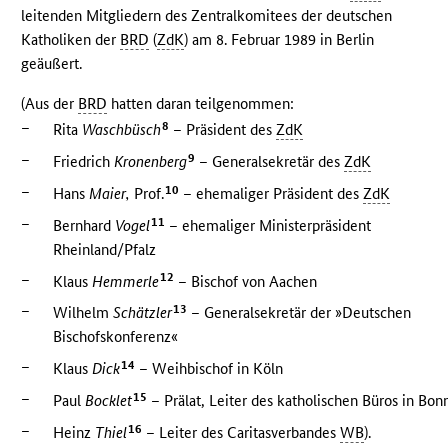
leitenden Mitgliedern des Zentralkomitees der deutschen
Katholiken der
BRD
(
ZdK
) am 8. Februar 1989 in Berlin
geäußert.
(Aus der
BRD
hatten daran teilgenommen:
–
8
Rita
Waschbüsch
– Präsident des
ZdK
–
9
Friedrich
Kronenberg
– Generalsekretär des
ZdK
–
10
Hans
Maier,
Prof.
– ehemaliger Präsident des
ZdK
–
11
Bernhard
Vogel
– ehemaliger Ministerpräsident
Rheinland/Pfalz
–
12
Klaus
Hemmerle
– Bischof von Aachen
–
13
Wilhelm
Schätzler
– Generalsekretär der »Deutschen
Bischofskonferenz«
–
14
Klaus
Dick
– Weihbischof in Köln
–
15
Paul
Bocklet
– Prälat, Leiter des katholischen Büros in Bon
–
16
Heinz
Thiel
– Leiter des Caritasverbandes
WB
).