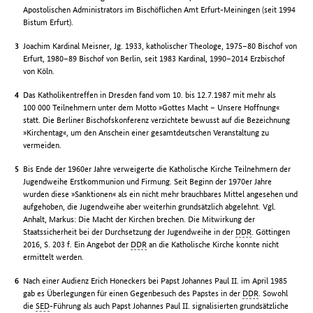
Apostolischen Administrators im Bischöflichen Amt Erfurt-Meiningen (seit 1994
Bistum Erfurt).
Joachim Kardinal Meisner, Jg. 1933, katholischer Theologe, 1975–80 Bischof von
Erfurt, 1980–89 Bischof von Berlin, seit 1983 Kardinal, 1990–2014 Erzbischof
von Köln.
Das Katholikentreffen in Dresden fand vom 10. bis 12.7.1987 mit mehr als
100 000 Teilnehmern unter dem Motto »Gottes Macht – Unsere Hoffnung«
statt. Die Berliner Bischofskonferenz verzichtete bewusst auf die Bezeichnung
»Kirchentag«, um den Anschein einer gesamtdeutschen Veranstaltung zu
vermeiden.
Bis Ende der 1960er Jahre verweigerte die Katholische Kirche Teilnehmern der
Jugendweihe Erstkommunion und Firmung. Seit Beginn der 1970er Jahre
wurden diese »Sanktionen« als ein nicht mehr brauchbares Mittel angesehen und
aufgehoben, die Jugendweihe aber weiterhin grundsätzlich abgelehnt. Vgl.
Anhalt, Markus: Die Macht der Kirchen brechen. Die Mitwirkung der
Staatssicherheit bei der Durchsetzung der Jugendweihe in der
DDR
. Göttingen
2016, S. 203 f. Ein Angebot der
DDR
an die Katholische Kirche konnte nicht
ermittelt werden.
Nach einer Audienz Erich Honeckers bei Papst Johannes Paul II. im April 1985
gab es Überlegungen für einen Gegenbesuch des Papstes in der
DDR
. Sowohl
die
SED
-Führung als auch Papst Johannes Paul II. signalisierten grundsätzliche