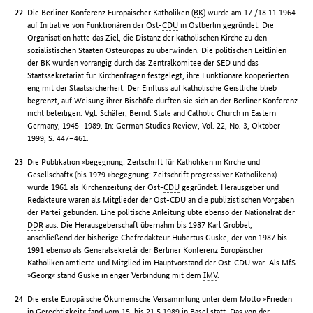
Die Berliner Konferenz Europäischer Katholiken (
BK
) wurde am 17./18.11.1964
auf Initiative von Funktionären der Ost-
CDU
in Ostberlin gegründet. Die
Organisation hatte das Ziel, die Distanz der katholischen Kirche zu den
sozialistischen Staaten Osteuropas zu überwinden. Die politischen Leitlinien
der
BK
wurden vorrangig durch das Zentralkomitee der
SED
und das
Staatssekretariat für Kirchenfragen festgelegt, ihre Funktionäre kooperierten
eng mit der Staatssicherheit. Der Einfluss auf katholische Geistliche blieb
begrenzt, auf Weisung ihrer Bischöfe durften sie sich an der Berliner Konferenz
nicht beteiligen. Vgl. Schäfer, Bernd: State and Catholic Church in Eastern
Germany, 1945–1989. In: German Studies Review, Vol. 22, No. 3, Oktober
1999, S. 447–461.
Die Publikation »begegnung: Zeitschrift für Katholiken in Kirche und
Gesellschaft« (bis 1979 »begegnung: Zeitschrift progressiver Katholiken«)
wurde 1961 als Kirchenzeitung der Ost-
CDU
gegründet. Herausgeber und
Redakteure waren als Mitglieder der Ost-
CDU
an die publizistischen Vorgaben
der Partei gebunden. Eine politische Anleitung übte ebenso der Nationalrat der
DDR
aus. Die Herausgeberschaft übernahm bis 1987 Karl Grobbel,
anschließend der bisherige Chefredakteur Hubertus Guske, der von 1987 bis
1991 ebenso als Generalsekretär der Berliner Konferenz Europäischer
Katholiken amtierte und Mitglied im Hauptvorstand der Ost-
CDU
war. Als
MfS
»Georg« stand Guske in enger Verbindung mit dem
IMV
.
Die erste Europäische Ökumenische Versammlung unter dem Motto »Frieden
in Gerechtigkeit« fand vom 15. bis 21.5.1989 in Basel statt. Das von der