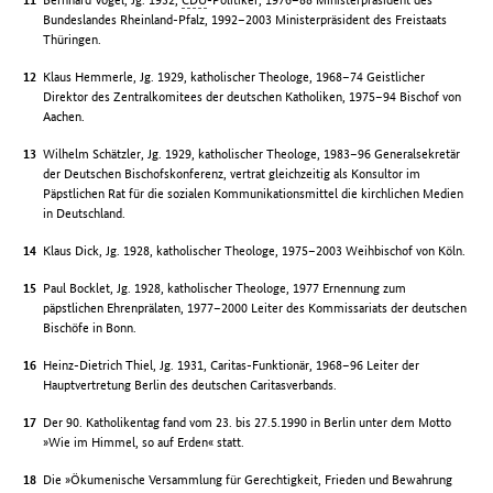
Bundeslandes Rheinland-Pfalz, 1992–2003 Ministerpräsident des Freistaats
Thüringen.
Klaus Hemmerle, Jg. 1929, katholischer Theologe, 1968–74 Geistlicher
Direktor des Zentralkomitees der deutschen Katholiken, 1975–94 Bischof von
Aachen.
Wilhelm Schätzler, Jg. 1929, katholischer Theologe, 1983–96 Generalsekretär
der Deutschen Bischofskonferenz, vertrat gleichzeitig als Konsultor im
Päpstlichen Rat für die sozialen Kommunikationsmittel die kirchlichen Medien
in Deutschland.
Klaus Dick, Jg. 1928, katholischer Theologe, 1975–2003 Weihbischof von Köln.
Paul Bocklet, Jg. 1928, katholischer Theologe, 1977 Ernennung zum
päpstlichen Ehrenprälaten, 1977–2000 Leiter des Kommissariats der deutschen
Bischöfe in Bonn.
Heinz-Dietrich Thiel, Jg. 1931, Caritas-Funktionär, 1968–96 Leiter der
Hauptvertretung Berlin des deutschen Caritasverbands.
Der 90. Katholikentag fand vom 23. bis 27.5.1990 in Berlin unter dem Motto
»Wie im Himmel, so auf Erden« statt.
Die »Ökumenische Versammlung für Gerechtigkeit, Frieden und Bewahrung