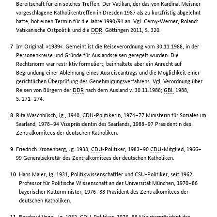
Bereitschaft für ein solches Treffen. Der Vatikan, der das von Kardinal Meisner
vorgeschlagene Katholikentreffen in Dresden 1987 als zu kurzfristig abgelehnt
hatte, bot einen Termin für die Jahre 1990/91 an. Vgl. Cemy-Werner, Roland:
Vatikanische Ostpolitik und die
DDR
. Göttingen 2011, S. 320.
Im Original: »1989«. Gemeint ist die Reiseverordnung vom 30.11.1988, in der
Personenkreise und Gründe für Auslandsreisen geregelt wurden. Die
Rechtsnorm war restriktiv formuliert, beinhaltete aber ein Anrecht auf
Begründung einer Ablehnung eines Ausreiseantrags und die Möglichkeit einer
gerichtlichen Überprüfung des Genehmigungsverfahrens. Vgl. Verordnung über
Reisen von Bürgern der
DDR
nach dem Ausland v. 30.11.1988;
GBl.
1988,
S. 271–274.
Rita Waschbüsch, Jg., 1940,
CDU
-Politikerin, 1974–77 Ministerin für Soziales im
Saarland, 1978–94 Vizepräsidentin des Saarlands, 1988–97 Präsidentin des
Zentralkomitees der deutschen Katholiken.
Friedrich Kronenberg, Jg. 1933,
CDU
-Politiker, 1983–90
CDU
-Mitglied, 1966–
99 Generalsekretär des Zentralkomitees der deutschen Katholiken.
Hans Maier, Jg. 1931, Politikwissenschaftler und
CSU
-Politiker, seit 1962
Professor für Politische Wissenschaft an der Universität München, 1970–86
bayerischer Kulturminister, 1976–88 Präsident des Zentralkomitees der
deutschen Katholiken.
Bernhard Vogel, Jg. 1932,
CDU
-Politiker, 1976–88 Ministerpräsident des