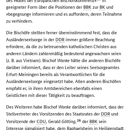
des »Rates der Europäischen Bischofskonferenz«
in
geeigneter Form über die Positionen der
BBK
zur
BK
und
»begegnung« informieren und es auffordern, deren Teilnahme
zu verhindern.
Die Bischöfe stellten ferner übereinstimmend fest, dass die
Ausländerseelsorge in der
DDR
immer größere Beachtung
erfordere, da die zu betreuenden katholischen Christen aus
anderen Ländern zahlenmäßig bedeutend angewachsen seien
(z. B. aus Vietnam). Bischof
Wanke
hätte die anderen Bischöfe
darüber informiert, dass er den Leiter seines Seelsorgeamtes
Erfurt-Meiningen bereits als Verantwortlichen für die
Ausländerseelsorge eingesetzt habe. Allen anderen Bischöfen
empfahl er, in ihren Amtsbereichen ebenfalls einen
Geistlichen mit dieser Tätigkeit zu beauftragen.
Des Weiteren habe Bischof
Wanke
darüber informiert, dass der
Stellvertreter des Vorsitzenden des Staatsrates der
DDR
und
26
Vorsitzende der
CDU
, Gerald
Götting,
der
BBK
sein
Interesse signalisiert habe, dem Raphaelsheim in Heiligenstadt