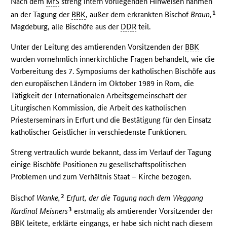
Nach dem
MfS
streng intern vorliegenden Hinweisen nahmen
1
an der Tagung der
BBK
, außer dem erkrankten Bischof
Braun,
Magdeburg, alle Bischöfe aus der
DDR
teil.
Unter der Leitung des amtierenden Vorsitzenden der
BBK
wurden vornehmlich innerkirchliche Fragen behandelt, wie die
Vorbereitung des 7. Symposiums der katholischen Bischöfe aus
den europäischen Ländern im Oktober 1989 in Rom, die
Tätigkeit der Internationalen Arbeitsgemeinschaft der
Liturgischen Kommission, die Arbeit des katholischen
Priesterseminars in Erfurt und die Bestätigung für den Einsatz
katholischer Geistlicher in verschiedenste Funktionen.
Streng vertraulich wurde bekannt, dass im Verlauf der Tagung
einige Bischöfe Positionen zu gesellschaftspolitischen
Problemen und zum Verhältnis Staat – Kirche bezogen.
2
Bischof
Wanke,
Erfurt, der die Tagung nach dem Weggang
3
Kardinal Meisners
erstmalig als amtierender Vorsitzender der
BBK
leitete, erklärte eingangs, er habe sich nicht nach diesem