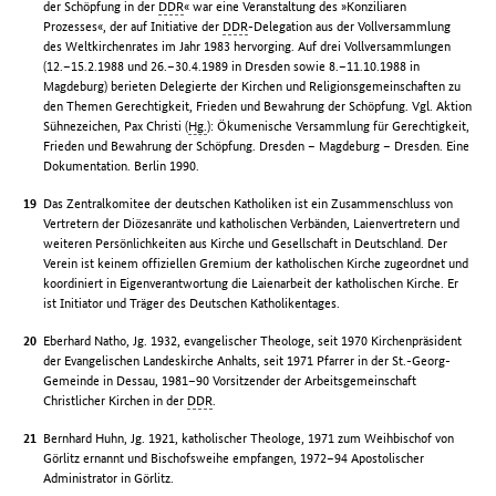
der Schöpfung in der
DDR
« war eine Veranstaltung des »Konziliaren
Prozesses«, der auf Initiative der
DDR
-Delegation aus der Vollversammlung
des Weltkirchenrates im Jahr 1983 hervorging. Auf drei Vollversammlungen
(12.–15.2.1988 und 26.–30.4.1989 in Dresden sowie 8.–11.10.1988 in
Magdeburg) berieten Delegierte der Kirchen und Religionsgemeinschaften zu
den Themen Gerechtigkeit, Frieden und Bewahrung der Schöpfung. Vgl. Aktion
Sühnezeichen, Pax Christi (
Hg.
): Ökumenische Versammlung für Gerechtigkeit,
Frieden und Bewahrung der Schöpfung. Dresden – Magdeburg – Dresden. Eine
Dokumentation. Berlin 1990.
Das Zentralkomitee der deutschen Katholiken ist ein Zusammenschluss von
Vertretern der Diözesanräte und katholischen Verbänden, Laienvertretern und
weiteren Persönlichkeiten aus Kirche und Gesellschaft in Deutschland. Der
Verein ist keinem offiziellen Gremium der katholischen Kirche zugeordnet und
koordiniert in Eigenverantwortung die Laienarbeit der katholischen Kirche. Er
ist Initiator und Träger des Deutschen Katholikentages.
Eberhard Natho, Jg. 1932, evangelischer Theologe, seit 1970 Kirchenpräsident
der Evangelischen Landeskirche Anhalts, seit 1971 Pfarrer in der St.-Georg-
Gemeinde in Dessau, 1981–90 Vorsitzender der Arbeitsgemeinschaft
Christlicher Kirchen in der
DDR
.
Bernhard Huhn, Jg. 1921, katholischer Theologe, 1971 zum Weihbischof von
Görlitz ernannt und Bischofsweihe empfangen, 1972–94 Apostolischer
Administrator in Görlitz.